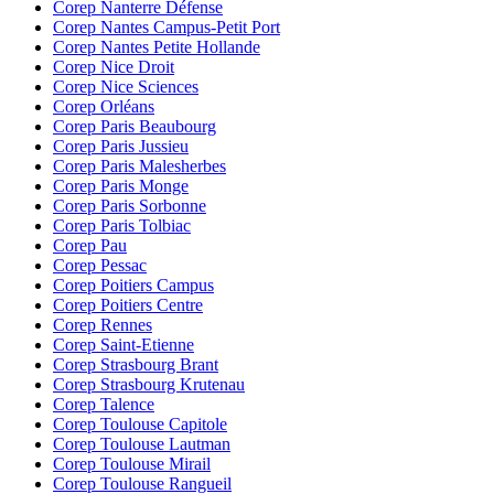
Corep Nanterre Défense
Corep Nantes Campus-Petit Port
Corep Nantes Petite Hollande
Corep Nice Droit
Corep Nice Sciences
Corep Orléans
Corep Paris Beaubourg
Corep Paris Jussieu
Corep Paris Malesherbes
Corep Paris Monge
Corep Paris Sorbonne
Corep Paris Tolbiac
Corep Pau
Corep Pessac
Corep Poitiers Campus
Corep Poitiers Centre
Corep Rennes
Corep Saint-Etienne
Corep Strasbourg Brant
Corep Strasbourg Krutenau
Corep Talence
Corep Toulouse Capitole
Corep Toulouse Lautman
Corep Toulouse Mirail
Corep Toulouse Rangueil