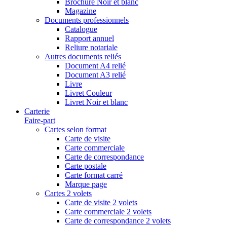
Brochure Noir et blanc
Magazine
Documents professionnels
Catalogue
Rapport annuel
Reliure notariale
Autres documents reliés
Document A4 relié
Document A3 relié
Livre
Livret Couleur
Livret Noir et blanc
Carterie
Faire-part
Cartes selon format
Carte de visite
Carte commerciale
Carte de correspondance
Carte postale
Carte format carré
Marque page
Cartes 2 volets
Carte de visite 2 volets
Carte commerciale 2 volets
Carte de correspondance 2 volets