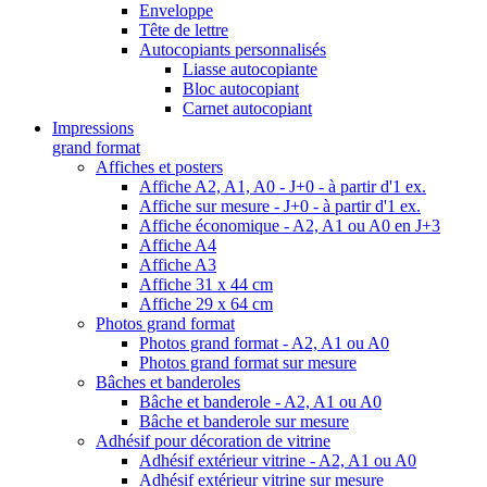
Enveloppe
Tête de lettre
Autocopiants personnalisés
Liasse autocopiante
Bloc autocopiant
Carnet autocopiant
Impressions
grand format
Affiches et posters
Affiche A2, A1, A0 - J+0 - à partir d'1 ex.
Affiche sur mesure - J+0 - à partir d'1 ex.
Affiche économique - A2, A1 ou A0 en J+3
Affiche A4
Affiche A3
Affiche 31 x 44 cm
Affiche 29 x 64 cm
Photos grand format
Photos grand format - A2, A1 ou A0
Photos grand format sur mesure
Bâches et banderoles
Bâche et banderole - A2, A1 ou A0
Bâche et banderole sur mesure
Adhésif pour décoration de vitrine
Adhésif extérieur vitrine - A2, A1 ou A0
Adhésif extérieur vitrine sur mesure