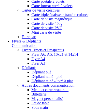
Carte postale 2 volets
Carte format carré 2 volets
Cartes de visite créatives
Carte triple épaisseur tranche colorée
Carte de visite magnétique
Carte de visite 450g
Carte de visite PVC
Mini carte de visite
Faire part
Flyers & Dépliants
Communication
Flyers, Tracts et Prospectus
Flyer A6, A5, 10x21 et 14x14
Flyer A4
Flyer A3
Dépliants
Dépliant plié
Dépliant rainé - plié
Dépliant rainé - livré à plat
Autres documents communication
Menu et carte restaurant
Billetterie
Magnet personnalisé
Set de table
Sous-main