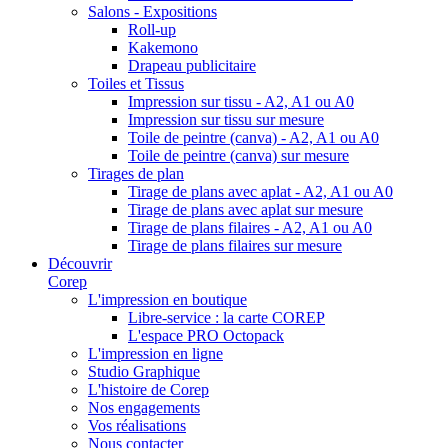
Salons - Expositions
Roll-up
Kakemono
Drapeau publicitaire
Toiles et Tissus
Impression sur tissu - A2, A1 ou A0
Impression sur tissu sur mesure
Toile de peintre (canva) - A2, A1 ou A0
Toile de peintre (canva) sur mesure
Tirages de plan
Tirage de plans avec aplat - A2, A1 ou A0
Tirage de plans avec aplat sur mesure
Tirage de plans filaires - A2, A1 ou A0
Tirage de plans filaires sur mesure
Découvrir
Corep
L'impression en boutique
Libre-service : la carte COREP
L'espace PRO Octopack
L'impression en ligne
Studio Graphique
L'histoire de Corep
Nos engagements
Vos réalisations
Nous contacter