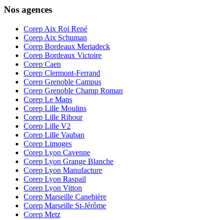
Nos agences
Corep Aix Roi René
Corep Aix Schuman
Corep Bordeaux Meriadeck
Corep Bordeaux Victoire
Corep Caen
Corep Clermont-Ferrand
Corep Grenoble Campus
Corep Grenoble Champ Roman
Corep Le Mans
Corep Lille Moulins
Corep Lille Rihour
Corep Lille V2
Corep Lille Vauban
Corep Limoges
Corep Lyon Cavenne
Corep Lyon Grange Blanche
Corep Lyon Manufacture
Corep Lyon Raspail
Corep Lyon Vitton
Corep Marseille Canebière
Corep Marseille St-Jérôme
Corep Metz