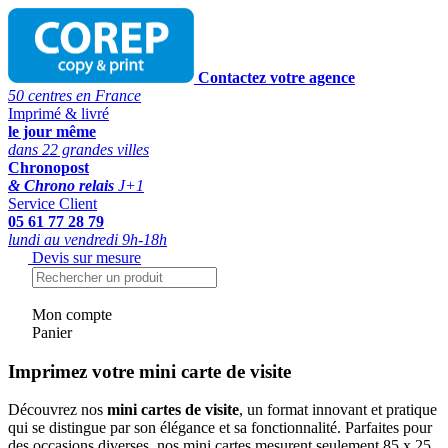
Contactez votre agence
50 centres en France
Imprimé & livré
le jour même
dans 22 grandes villes
Chronopost
& Chrono relais
J+1
Service Client
05 61 77 28 79
lundi au vendredi 9h-18h
Devis sur mesure
Mon compte
Panier
Imprimez votre mini carte de visite
Découvrez nos
mini cartes de visite
, un format innovant et pratique
qui se distingue par son élégance et sa fonctionnalité. Parfaites pour
des occasions diverses, nos mini cartes mesurent seulement 85 x 25