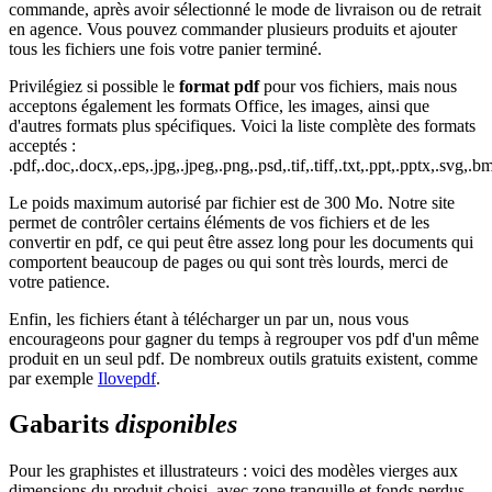
commande, après avoir sélectionné le mode de livraison ou de retrait
en agence. Vous pouvez commander plusieurs produits et ajouter
tous les fichiers une fois votre panier terminé.
Privilégiez si possible le
format pdf
pour vos fichiers, mais nous
acceptons également les formats Office, les images, ainsi que
d'autres formats plus spécifiques. Voici la liste complète des formats
acceptés :
.pdf,.doc,.docx,.eps,.jpg,.jpeg,.png,.psd,.tif,.tiff,.txt,.ppt,.pptx,.svg,.bm
Le poids maximum autorisé par fichier est de 300 Mo. Notre site
permet de contrôler certains éléments de vos fichiers et de les
convertir en pdf, ce qui peut être assez long pour les documents qui
comportent beaucoup de pages ou qui sont très lourds, merci de
votre patience.
Enfin, les fichiers étant à télécharger un par un, nous vous
encourageons pour gagner du temps à regrouper vos pdf d'un même
produit en un seul pdf. De nombreux outils gratuits existent, comme
par exemple
Ilovepdf
.
Gabarits
disponibles
Pour les graphistes et illustrateurs : voici des modèles vierges aux
dimensions du produit choisi, avec zone tranquille et fonds perdus,