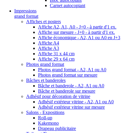
Bloc autocopiant
Carnet autocopiant
Impressions
grand format
Affiches et posters
Affiche A2, A1, A0 - J+0 - à partir d'1 ex.
Affiche sur mesure - J+0 - à partir d'1 ex.
Affiche économique - A2, A1 ou A0 en J+3
Affiche A4
Affiche A3
Affiche 31 x 44 cm
Affiche 29 x 64 cm
Photos grand format
Photos grand format - A2, A1 ou A0
Photos grand format sur mesure
Bâches et banderoles
Bâche et banderole - A2, A1 ou A0
Bâche et banderole sur mesure
Adhésif pour décoration de vitrine
Adhésif extérieur vitrine - A2, A1 ou A0
Adhésif extérieur vitrine sur mesure
Salons - Expositions
Roll-up
Kakemono
Drapeau publicitaire