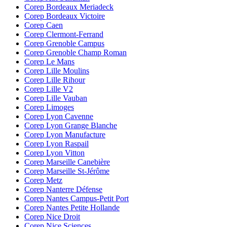
Corep Bordeaux Meriadeck
Corep Bordeaux Victoire
Corep Caen
Corep Clermont-Ferrand
Corep Grenoble Campus
Corep Grenoble Champ Roman
Corep Le Mans
Corep Lille Moulins
Corep Lille Rihour
Corep Lille V2
Corep Lille Vauban
Corep Limoges
Corep Lyon Cavenne
Corep Lyon Grange Blanche
Corep Lyon Manufacture
Corep Lyon Raspail
Corep Lyon Vitton
Corep Marseille Canebière
Corep Marseille St-Jérôme
Corep Metz
Corep Nanterre Défense
Corep Nantes Campus-Petit Port
Corep Nantes Petite Hollande
Corep Nice Droit
Corep Nice Sciences