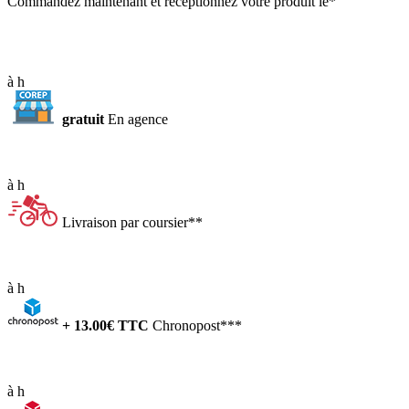
Commandez maintenant et réceptionnez votre produit le*
à
h
gratuit
En agence
à
h
Livraison par coursier**
à
h
+
13.00
€ TTC
Chronopost***
à
h