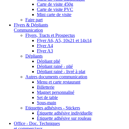
Carte de visite 450g
Carte de visite PVC
Mini carte de visite
Faire part
Flyers & Dépliants
Communication
Flyers, Tracts et Prospectus
Flyer A6, A5, 10x21 et 14x14
Flyer A4
Flyer A3
Dépliants
Dépliant plié
Dépliant rainé - plié
Dépliant rainé - livré à plat
Autres documents communication
Menu et carte restaurant
Billetterie
Magnet personnalisé
Set de table
Sous-main
Etiquettes adhésives - Stickers
Étiquette adhésive individuelle
Étiquette adhésive sur rouleau
Office - Doc. Techniques
et commerciaux