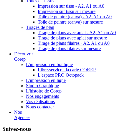
Toiles et Tissus
Impression sur tissu - A2, A1 ou A0
Impression sur tissu sur mesure
Toile de peintre (canva) - A2, A1 ou A0
Toile de peintre (canva) sur mesure
Tirages de plan
Tirage de plans avec aplat - A2, A1 ou A0
Tirage de plans avec aplat sur mesure
Tirage de plans filaires - A2, A1 ou A0
Tirage de plans filaires sur mesure
Découvrir
Corep
L'impression en boutique
Libre-service : la carte COREP
L'espace PRO Octopack
L'impression en ligne
Studio Graphique
L'histoire de Corep
Nos engagements
Vos réalisations
Nous contacter
Nos
Agences
Suivez-nous