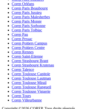
Corep Orléans
Corep Paris Beaubourg
Corep Paris Jussieu
Corep Paris Malesherbes
Corep Paris Monge
Corep Paris Sorbonne
Corep Paris Tolbiac
Corep Pau
Corep Pessac
Corep Poitiers Campus
Corep Poitiers Centre
Corep Rennes
Corep Saint-Etienne
Corep Strasbourg Brant
Corep Strasbourg Krutenau
Corep Talence
Corep Toulouse Capitole
Corep Toulouse Lautman
Corep Toulouse Mirail
Corep Toulouse Rangueil
Corep Toulouse Viguerie
Corep Tours
Corep Villeurbanne
Copyright ©2026 COREP. Tous droits réservés.