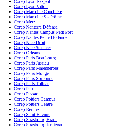
Corep Lyon Raspail
Corep Lyon Vitton
Corep Marseille Canebière
Corep Marseille St-Jérôme
Corep Metz
Corep Nanterre Défense
Corep Nantes Campus-Petit Port
Corep Nantes Petite Hollande
Corep Nice Droit
Corep Nice Sciences
Corep Orléans
Corep Paris Beaubourg
Corep Paris Jussieu
Corep Paris Malesherbes
Corep Paris Monge
Corep Paris Sorbonne
Corep Paris Tolbiac
Corep Pau
Corep Pessac
Corep Poitiers Campus
Corep Poitiers Centre
Corep Rennes
Corep Saint-Etienne
Corep Strasbourg Brant
Corep Strasbourg Krutenau