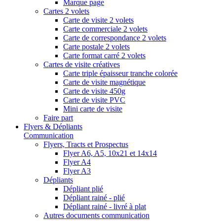
Marque page
Cartes 2 volets
Carte de visite 2 volets
Carte commerciale 2 volets
Carte de correspondance 2 volets
Carte postale 2 volets
Carte format carré 2 volets
Cartes de visite créatives
Carte triple épaisseur tranche colorée
Carte de visite magnétique
Carte de visite 450g
Carte de visite PVC
Mini carte de visite
Faire part
Flyers & Dépliants
Communication
Flyers, Tracts et Prospectus
Flyer A6, A5, 10x21 et 14x14
Flyer A4
Flyer A3
Dépliants
Dépliant plié
Dépliant rainé - plié
Dépliant rainé - livré à plat
Autres documents communication