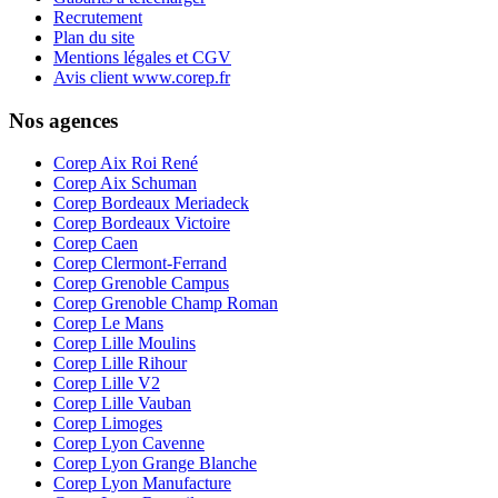
Recrutement
Plan du site
Mentions légales et CGV
Avis client www.corep.fr
Nos agences
Corep Aix Roi René
Corep Aix Schuman
Corep Bordeaux Meriadeck
Corep Bordeaux Victoire
Corep Caen
Corep Clermont-Ferrand
Corep Grenoble Campus
Corep Grenoble Champ Roman
Corep Le Mans
Corep Lille Moulins
Corep Lille Rihour
Corep Lille V2
Corep Lille Vauban
Corep Limoges
Corep Lyon Cavenne
Corep Lyon Grange Blanche
Corep Lyon Manufacture