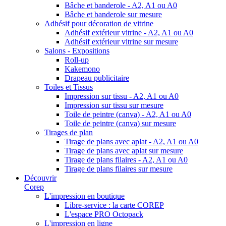
Bâche et banderole - A2, A1 ou A0
Bâche et banderole sur mesure
Adhésif pour décoration de vitrine
Adhésif extérieur vitrine - A2, A1 ou A0
Adhésif extérieur vitrine sur mesure
Salons - Expositions
Roll-up
Kakemono
Drapeau publicitaire
Toiles et Tissus
Impression sur tissu - A2, A1 ou A0
Impression sur tissu sur mesure
Toile de peintre (canva) - A2, A1 ou A0
Toile de peintre (canva) sur mesure
Tirages de plan
Tirage de plans avec aplat - A2, A1 ou A0
Tirage de plans avec aplat sur mesure
Tirage de plans filaires - A2, A1 ou A0
Tirage de plans filaires sur mesure
Découvrir
Corep
L'impression en boutique
Libre-service : la carte COREP
L'espace PRO Octopack
L'impression en ligne