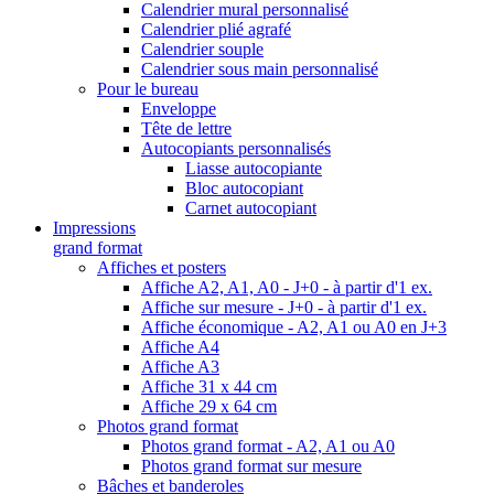
Calendrier mural personnalisé
Calendrier plié agrafé
Calendrier souple
Calendrier sous main personnalisé
Pour le bureau
Enveloppe
Tête de lettre
Autocopiants personnalisés
Liasse autocopiante
Bloc autocopiant
Carnet autocopiant
Impressions
grand format
Affiches et posters
Affiche A2, A1, A0 - J+0 - à partir d'1 ex.
Affiche sur mesure - J+0 - à partir d'1 ex.
Affiche économique - A2, A1 ou A0 en J+3
Affiche A4
Affiche A3
Affiche 31 x 44 cm
Affiche 29 x 64 cm
Photos grand format
Photos grand format - A2, A1 ou A0
Photos grand format sur mesure
Bâches et banderoles