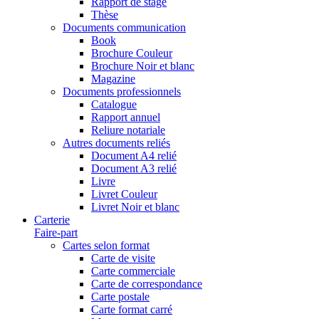
Rapport de stage
Thèse
Documents communication
Book
Brochure Couleur
Brochure Noir et blanc
Magazine
Documents professionnels
Catalogue
Rapport annuel
Reliure notariale
Autres documents reliés
Document A4 relié
Document A3 relié
Livre
Livret Couleur
Livret Noir et blanc
Carterie
Faire-part
Cartes selon format
Carte de visite
Carte commerciale
Carte de correspondance
Carte postale
Carte format carré