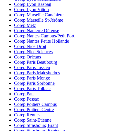
Corep Lyon Raspail
Corep Lyon Vitton
Corep Marseille Canebière
Corep Marseille St-Jérôme
Corep Metz
Corep Nanterre Défense
Corep Nantes Campus-Petit Port
Corep Nantes Petite Hollande
Corep Nice Droit
Corep Nice Sciences
Corep Orléans
Corep Paris Beaubourg
Corep Paris Jussieu
Corep Paris Malesherbes
Corep Paris Monge
Corep Paris Sorbonne
Corep Paris Tolbiac
Corep Pau
Corep Pessac
Corep Poitiers Campus
Corep Poitiers Centre
Corep Rennes
Corep Saint-Etienne
Corep Strasbourg Brant
Corep Strasbourg Krutenau