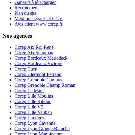
Gabarits à télécharger
Recrutement
Plan du site
Mentions légales et CGV
Avis client www.corep.fr
Nos agences
Corep Aix Roi René
Corep Aix Schuman
Corep Bordeaux Meriadeck
Corep Bordeaux Victoire
Corep Caen
Corep Clermont-Ferrand
Corep Grenoble Campus
Corep Grenoble Champ Roman
Corep Le Mans
Corep Lille Moulins
Corep Lille Rihour
Corep Lille V2
Corep Lille Vauban
Corep Limoges
Corep Lyon Cavenne
Corep Lyon Grange Blanche
Corep Lyon Manufacture