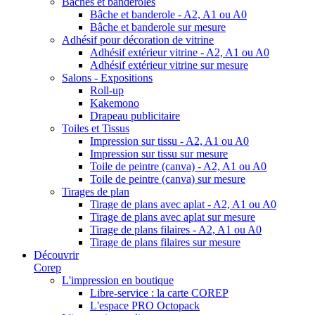
Bâches et banderoles
Bâche et banderole - A2, A1 ou A0
Bâche et banderole sur mesure
Adhésif pour décoration de vitrine
Adhésif extérieur vitrine - A2, A1 ou A0
Adhésif extérieur vitrine sur mesure
Salons - Expositions
Roll-up
Kakemono
Drapeau publicitaire
Toiles et Tissus
Impression sur tissu - A2, A1 ou A0
Impression sur tissu sur mesure
Toile de peintre (canva) - A2, A1 ou A0
Toile de peintre (canva) sur mesure
Tirages de plan
Tirage de plans avec aplat - A2, A1 ou A0
Tirage de plans avec aplat sur mesure
Tirage de plans filaires - A2, A1 ou A0
Tirage de plans filaires sur mesure
Découvrir
Corep
L'impression en boutique
Libre-service : la carte COREP
L'espace PRO Octopack