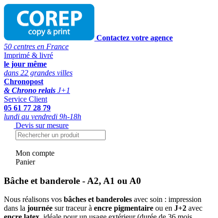
Contactez votre agence
50 centres en France
Imprimé & livré
le jour même
dans 22 grandes villes
Chronopost
& Chrono relais
J+1
Service Client
05 61 77 28 79
lundi au vendredi 9h-18h
Devis sur mesure
Mon compte
Panier
Bâche et banderole - A2, A1 ou A0
Nous réalisons vos
bâches et banderoles
avec soin : impression
dans la
journée
sur traceur à
encre pigmentaire
ou en
J+2
avec
encre latex
, idéale pour un usage extérieur (durée de 36 mois