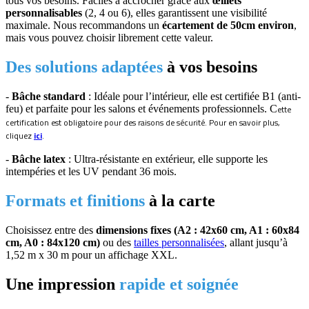
tous vos besoins. Faciles à accrocher grâce aux
œillets
personnalisables
(2, 4 ou 6), elles garantissent une visibilité
maximale. Nous recommandons un
écartement de 50cm environ
,
mais vous pouvez choisir librement cette valeur.
Des solutions adaptées
à vos besoins
-
Bâche standard
: Idéale pour l’intérieur, elle est certifiée B1 (anti-
feu) et parfaite pour les salons et événements professionnels. C
ette
certification est obligatoire pour des raisons de sécurité. Pour en savoir plus,
cliquez
ici
.
-
Bâche latex
: Ultra-résistante en extérieur, elle supporte les
intempéries et les UV pendant 36 mois.
Formats et finitions
à la carte
Choisissez entre des
dimensions fixes (A2 : 42x60 cm, A1 : 60x84
cm, A0 : 84x120 cm)
ou des
tailles personnalisées
, allant jusqu’à
1,52 m x 30 m pour un affichage XXL.
Une impression
rapide et soignée