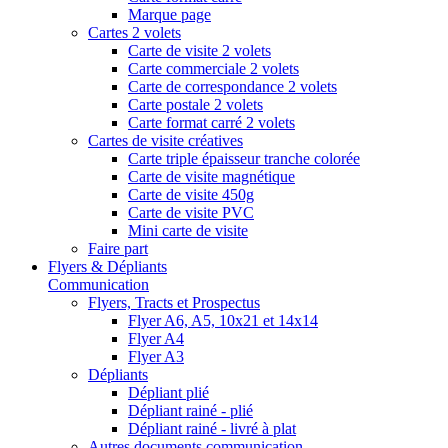
Marque page
Cartes 2 volets
Carte de visite 2 volets
Carte commerciale 2 volets
Carte de correspondance 2 volets
Carte postale 2 volets
Carte format carré 2 volets
Cartes de visite créatives
Carte triple épaisseur tranche colorée
Carte de visite magnétique
Carte de visite 450g
Carte de visite PVC
Mini carte de visite
Faire part
Flyers & Dépliants
Communication
Flyers, Tracts et Prospectus
Flyer A6, A5, 10x21 et 14x14
Flyer A4
Flyer A3
Dépliants
Dépliant plié
Dépliant rainé - plié
Dépliant rainé - livré à plat
Autres documents communication