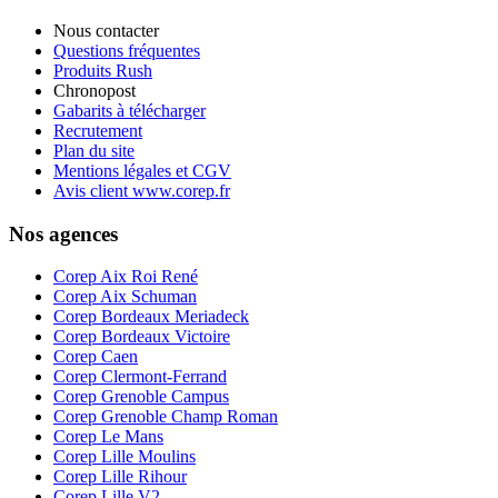
Nous contacter
Questions fréquentes
Produits Rush
Chronopost
Gabarits à télécharger
Recrutement
Plan du site
Mentions légales et CGV
Avis client www.corep.fr
Nos agences
Corep Aix Roi René
Corep Aix Schuman
Corep Bordeaux Meriadeck
Corep Bordeaux Victoire
Corep Caen
Corep Clermont-Ferrand
Corep Grenoble Campus
Corep Grenoble Champ Roman
Corep Le Mans
Corep Lille Moulins
Corep Lille Rihour
Corep Lille V2