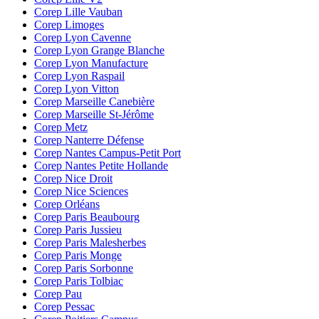
Corep Lille Vauban
Corep Limoges
Corep Lyon Cavenne
Corep Lyon Grange Blanche
Corep Lyon Manufacture
Corep Lyon Raspail
Corep Lyon Vitton
Corep Marseille Canebière
Corep Marseille St-Jérôme
Corep Metz
Corep Nanterre Défense
Corep Nantes Campus-Petit Port
Corep Nantes Petite Hollande
Corep Nice Droit
Corep Nice Sciences
Corep Orléans
Corep Paris Beaubourg
Corep Paris Jussieu
Corep Paris Malesherbes
Corep Paris Monge
Corep Paris Sorbonne
Corep Paris Tolbiac
Corep Pau
Corep Pessac