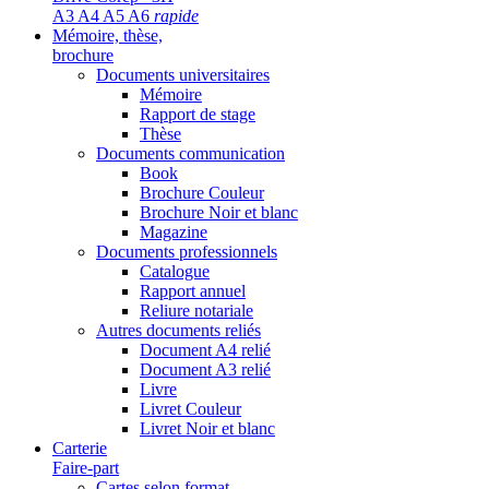
A3 A4 A5 A6
rapide
Mémoire, thèse,
brochure
Documents universitaires
Mémoire
Rapport de stage
Thèse
Documents communication
Book
Brochure Couleur
Brochure Noir et blanc
Magazine
Documents professionnels
Catalogue
Rapport annuel
Reliure notariale
Autres documents reliés
Document A4 relié
Document A3 relié
Livre
Livret Couleur
Livret Noir et blanc
Carterie
Faire-part
Cartes selon format