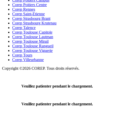
Corep Poitiers Campus
Corep Poitiers Centre
Corep Rennes
Corep Saint-Etienne
Corep Strasbourg Brant
Corep Strasbourg Krutenau
Corep Talence
Corep Toulouse Capitole
Corep Toulouse Lautman
Corep Toulouse Mirail
Corep Toulouse Rangueil
Corep Toulouse Viguerie
Corep Tours
Corep Villeurbanne
Copyright ©2026 COREP. Tous droits réservés.
Veuillez patienter pendant le chargement.
Veuillez patienter pendant le chargement.