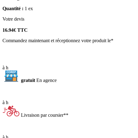
Quantité :
1 ex
Votre
devis
16.94
€ TTC
Commandez maintenant et réceptionnez votre produit le*
à
h
gratuit
En agence
à
h
Livraison par coursier**
à
h