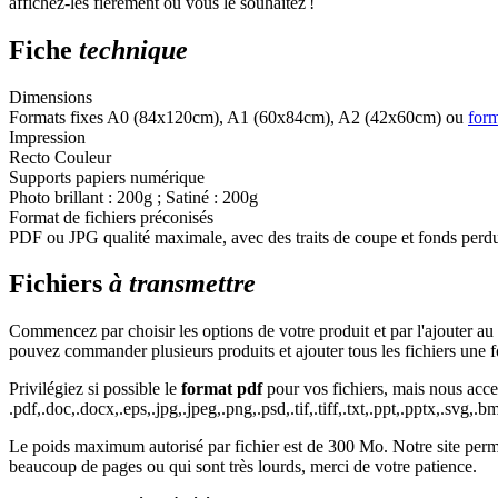
affichez-les fièrement où vous le souhaitez !
Fiche
technique
Dimensions
Formats fixes A0 (84x120cm), A1 (60x84cm), A2 (42x60cm) ou
form
Impression
Recto Couleur
Supports papiers numérique
Photo brillant : 200g ; Satiné : 200g
Format de fichiers préconisés
PDF ou JPG qualité maximale, avec des traits de coupe et fonds perdu
Fichiers
à transmettre
Commencez par choisir les options de votre produit et par l'ajouter au 
pouvez commander plusieurs produits et ajouter tous les fichiers une f
Privilégiez si possible le
format pdf
pour vos fichiers, mais nous accep
.pdf,.doc,.docx,.eps,.jpg,.jpeg,.png,.psd,.tif,.tiff,.txt,.ppt,.pptx,.svg,.bm
Le poids maximum autorisé par fichier est de 300 Mo. Notre site permet
beaucoup de pages ou qui sont très lourds, merci de votre patience.