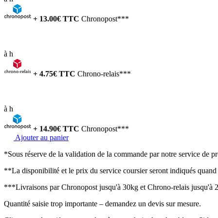
+
13.00
€ TTC
Chronopost***
à
h
+
4.75
€ TTC
Chrono-relais***
à
h
+
14.90
€ TTC
Chronopost***
Ajouter au panier
*Sous réserve de la validation de la commande par notre service de p
**La disponibilité et le prix du service coursier seront indiqués quand l
***Livraisons par Chronopost jusqu'à 30kg et Chrono-relais jusqu'à 20
Quantité saisie trop importante – demandez un devis sur mesure.