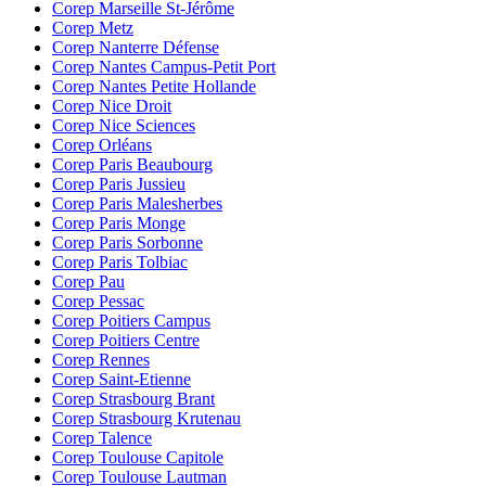
Corep Marseille St-Jérôme
Corep Metz
Corep Nanterre Défense
Corep Nantes Campus-Petit Port
Corep Nantes Petite Hollande
Corep Nice Droit
Corep Nice Sciences
Corep Orléans
Corep Paris Beaubourg
Corep Paris Jussieu
Corep Paris Malesherbes
Corep Paris Monge
Corep Paris Sorbonne
Corep Paris Tolbiac
Corep Pau
Corep Pessac
Corep Poitiers Campus
Corep Poitiers Centre
Corep Rennes
Corep Saint-Etienne
Corep Strasbourg Brant
Corep Strasbourg Krutenau
Corep Talence
Corep Toulouse Capitole
Corep Toulouse Lautman