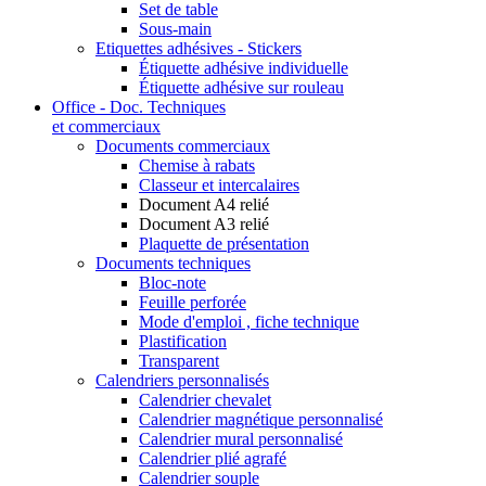
Set de table
Sous-main
Etiquettes adhésives - Stickers
Étiquette adhésive individuelle
Étiquette adhésive sur rouleau
Office - Doc. Techniques
et commerciaux
Documents commerciaux
Chemise à rabats
Classeur et intercalaires
Document A4 relié
Document A3 relié
Plaquette de présentation
Documents techniques
Bloc-note
Feuille perforée
Mode d'emploi , fiche technique
Plastification
Transparent
Calendriers personnalisés
Calendrier chevalet
Calendrier magnétique personnalisé
Calendrier mural personnalisé
Calendrier plié agrafé
Calendrier souple