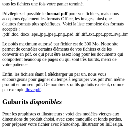
tous les fichiers une fois votre panier terminé.
Privilégiez si possible le
format pdf
pour vos fichiers, mais nous
acceptons également les formats Office, les images, ainsi que
d'autres formats plus spécifiques. Voici la liste complète des formats
acceptés :
.pdf,.doc,.docx,.eps,.jpg,.jpeg,.png,.psd,.tif,.tiff,.txt,.ppt,.pptx,.svg,.bm
Le poids maximum autorisé par fichier est de 300 Mo. Notre site
permet de contrôler certains éléments de vos fichiers et de les
convertir en pdf, ce qui peut être assez long pour les documents qui
comportent beaucoup de pages ou qui sont très lourds, merci de
votre patience.
Enfin, les fichiers étant à télécharger un par un, nous vous
encourageons pour gagner du temps à regrouper vos pdf d'un même
produit en un seul pdf. De nombreux outils gratuits existent, comme
par exemple
Ilovepdf
.
Gabarits
disponibles
Pour les graphistes et illustrateurs : voici des modèles vierges aux
dimensions du produit choisi, avec zone tranquille et fonds perdus,
pour préparer votre fichier avec Photoshop, Illustrator ou InDesign.