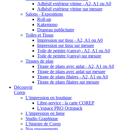
Adhésif extérieur vitrine - A2, A1 ou A0
Adhésif extérieur vitrine sur mesure
Salons - Expositions
Roll-up
Kakemono
Drapeau publicitaire
Toiles et Tissus
Impression sur tissu - A2, A1 ou A0
Impression sur tissu sur mesure
Toile de peintre (canva) - A2, A1 ou A0
Toile de peintre (canva) sur mesure
Tirages de plan
Tirage de plans avec aplat - A2, A1 ou A0
Tirage de plans avec aplat sur mesure
Tirage de plans filaires - A2, A1 ou A0
Tirage de plans filaires sur mesure
Découvrir
Corep
L'impression en boutique
Libre-service : la carte COREP
L'espace PRO Octopack
L'impression en ligne
Studio Graphique
L'histoire de Corep
Nos engagements