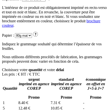
L'intérieur de ce produit est obligatoirement imprimé en recto-verso
et tout en noir et blanc. En revanche, la couverture peut être
imprimée en couleur ou en noir et blanc. Si vous souhaitez une
brochure entièrement en couleur, choisissez le produit
brochure
couleur
.
Papier :
Indiquez le grammage souhaité qui détermine l’épaisseur de vos
feuilles.
Nous utilisons différents procédés de fabrication, les grammages
proposés peuvent donc varier en fonction de cela.
Choisissez votre
quantité
et votre
délai
Les prix :
€ HT
/
€ TTC
urgent
standard
économique
imprimé en agence
imprimé en agence
en offset en
Quantité
COREP
COREP
J+5 à J+7
Promo
Promo
Promo
1
8.40 €
7.31 €
-
5
12.48 €
10.85 €
-