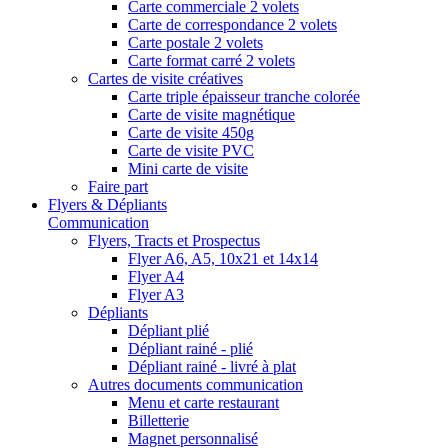
Carte commerciale 2 volets
Carte de correspondance 2 volets
Carte postale 2 volets
Carte format carré 2 volets
Cartes de visite créatives
Carte triple épaisseur tranche colorée
Carte de visite magnétique
Carte de visite 450g
Carte de visite PVC
Mini carte de visite
Faire part
Flyers & Dépliants
Communication
Flyers, Tracts et Prospectus
Flyer A6, A5, 10x21 et 14x14
Flyer A4
Flyer A3
Dépliants
Dépliant plié
Dépliant rainé - plié
Dépliant rainé - livré à plat
Autres documents communication
Menu et carte restaurant
Billetterie
Magnet personnalisé