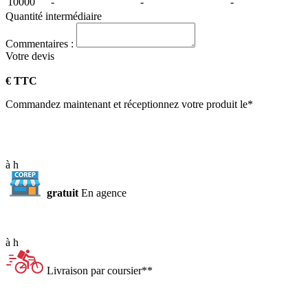
10000
-
-
-
Quantité intermédiaire
Commentaires :
Votre
devis
€ TTC
Commandez maintenant et réceptionnez votre produit le*
à
h
gratuit
En agence
à
h
Livraison par coursier**