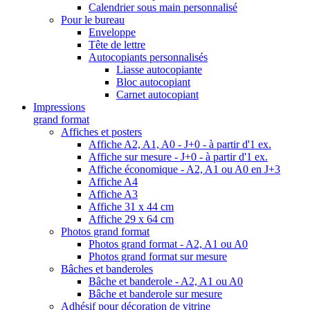
Calendrier sous main personnalisé
Pour le bureau
Enveloppe
Tête de lettre
Autocopiants personnalisés
Liasse autocopiante
Bloc autocopiant
Carnet autocopiant
Impressions
grand format
Affiches et posters
Affiche A2, A1, A0 - J+0 - à partir d'1 ex.
Affiche sur mesure - J+0 - à partir d'1 ex.
Affiche économique - A2, A1 ou A0 en J+3
Affiche A4
Affiche A3
Affiche 31 x 44 cm
Affiche 29 x 64 cm
Photos grand format
Photos grand format - A2, A1 ou A0
Photos grand format sur mesure
Bâches et banderoles
Bâche et banderole - A2, A1 ou A0
Bâche et banderole sur mesure
Adhésif pour décoration de vitrine