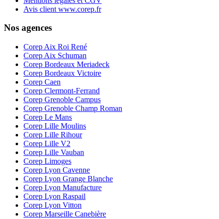
Mentions légales et CGV
Avis client www.corep.fr
Nos agences
Corep Aix Roi René
Corep Aix Schuman
Corep Bordeaux Meriadeck
Corep Bordeaux Victoire
Corep Caen
Corep Clermont-Ferrand
Corep Grenoble Campus
Corep Grenoble Champ Roman
Corep Le Mans
Corep Lille Moulins
Corep Lille Rihour
Corep Lille V2
Corep Lille Vauban
Corep Limoges
Corep Lyon Cavenne
Corep Lyon Grange Blanche
Corep Lyon Manufacture
Corep Lyon Raspail
Corep Lyon Vitton
Corep Marseille Canebière