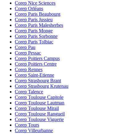
Corep Nice Sciences
Corep Orléans
Corep Paris Beaubourg
Corep Paris Jussieu
Corep Paris Malesherbes
Corep Paris Monge
Corep Paris Sorbonne
Corep Paris Tolbiac
Corep Pau
Corep Pessac
Corep Poitiers Campus
Corep Poitiers Centre
Corep Rennes
Corep Saint-Etienne
Corep Strasbourg Brant
Corep Strasbourg Krutenau
Corep Talence
Corep Toulouse Capitole
Corep Toulouse Lautman
Corep Toulouse Mirail
Corep Toulouse Rangueil
Corep Toulouse Viguerie
Corep Tours
Corep Villeurbanne