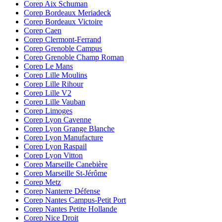
Corep Aix Schuman
Corep Bordeaux Meriadeck
Corep Bordeaux Victoire
Corep Caen
Corep Clermont-Ferrand
Corep Grenoble Campus
Corep Grenoble Champ Roman
Corep Le Mans
Corep Lille Moulins
Corep Lille Rihour
Corep Lille V2
Corep Lille Vauban
Corep Limoges
Corep Lyon Cavenne
Corep Lyon Grange Blanche
Corep Lyon Manufacture
Corep Lyon Raspail
Corep Lyon Vitton
Corep Marseille Canebière
Corep Marseille St-Jérôme
Corep Metz
Corep Nanterre Défense
Corep Nantes Campus-Petit Port
Corep Nantes Petite Hollande
Corep Nice Droit