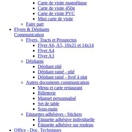
Carte de visite magnétique
Carte de visite 450g
Carte de visite PVC
Mini carte de visite
Faire part
Flyers & Dépliants
Communication
Flyers, Tracts et Prospectus
Flyer A6, A5, 10x21 et 14x14
Flyer A4
Flyer A3
Dépliants
Dépliant plié
Dépliant rainé - plié
Dépliant rainé - livré à plat
Autres documents communication
Menu et carte restaurant
Billetterie
Magnet personnalisé
Set de table
Sous-main
Etiquettes adhésives - Stickers
Étiquette adhésive individuelle
Étiquette adhésive sur rouleau
Office - Doc. Techniques