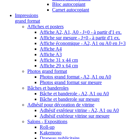
Bloc autocopiant
Carnet autocopiant
Impressions
grand format
Affiches et posters
Affiche A2, A1, A0 - J+0 - à partir d'1 ex.
Affiche sur mesure - J+0 - à partir d'1 ex.
Affiche économique - A2, A1 ou A0 en J+3
Affiche A4
Affiche A3
Affiche 31 x 44 cm
Affiche 29 x 64 cm
Photos grand format
Photos grand format - A2, A1 ou A0
Photos grand format sur mesure
Bâches et banderoles
Bâche et banderole - A2, A1 ou A0
Bâche et banderole sur mesure
Adhésif pour décoration de vitrine
Adhésif extérieur vitrine - A2, A1 ou A0
Adhésif extérieur vitrine sur mesure
Salons - Expositions
Roll-up
Kakemono
Drapeau publicitaire