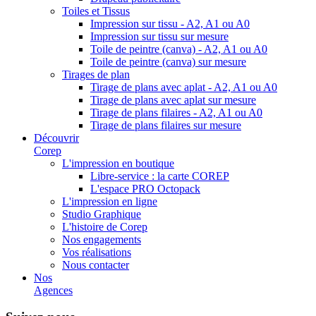
Toiles et Tissus
Impression sur tissu - A2, A1 ou A0
Impression sur tissu sur mesure
Toile de peintre (canva) - A2, A1 ou A0
Toile de peintre (canva) sur mesure
Tirages de plan
Tirage de plans avec aplat - A2, A1 ou A0
Tirage de plans avec aplat sur mesure
Tirage de plans filaires - A2, A1 ou A0
Tirage de plans filaires sur mesure
Découvrir
Corep
L'impression en boutique
Libre-service : la carte COREP
L'espace PRO Octopack
L'impression en ligne
Studio Graphique
L'histoire de Corep
Nos engagements
Vos réalisations
Nous contacter
Nos
Agences