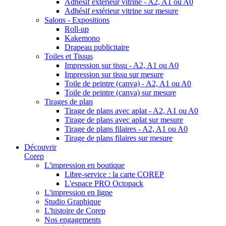
Adhésif extérieur vitrine - A2, A1 ou A0
Adhésif extérieur vitrine sur mesure
Salons - Expositions
Roll-up
Kakemono
Drapeau publicitaire
Toiles et Tissus
Impression sur tissu - A2, A1 ou A0
Impression sur tissu sur mesure
Toile de peintre (canva) - A2, A1 ou A0
Toile de peintre (canva) sur mesure
Tirages de plan
Tirage de plans avec aplat - A2, A1 ou A0
Tirage de plans avec aplat sur mesure
Tirage de plans filaires - A2, A1 ou A0
Tirage de plans filaires sur mesure
Découvrir
Corep
L'impression en boutique
Libre-service : la carte COREP
L'espace PRO Octopack
L'impression en ligne
Studio Graphique
L'histoire de Corep
Nos engagements