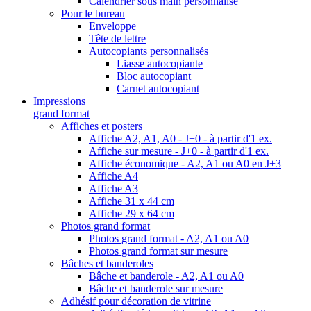
Calendrier sous main personnalisé
Pour le bureau
Enveloppe
Tête de lettre
Autocopiants personnalisés
Liasse autocopiante
Bloc autocopiant
Carnet autocopiant
Impressions
grand format
Affiches et posters
Affiche A2, A1, A0 - J+0 - à partir d'1 ex.
Affiche sur mesure - J+0 - à partir d'1 ex.
Affiche économique - A2, A1 ou A0 en J+3
Affiche A4
Affiche A3
Affiche 31 x 44 cm
Affiche 29 x 64 cm
Photos grand format
Photos grand format - A2, A1 ou A0
Photos grand format sur mesure
Bâches et banderoles
Bâche et banderole - A2, A1 ou A0
Bâche et banderole sur mesure
Adhésif pour décoration de vitrine