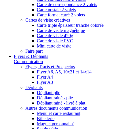
Carte de correspondance 2 volets
Carte postale 2 volets
Carte format carré 2 volets
Cartes de visite créatives
Carte triple épaisseur tranche colorée
Carte de visite magnétique
Carte de visite 450g
Carte de visite PVC
Mini carte de visite
Faire part
Flyers & Dépliants
Communication
Flyers, Tracts et Prospectus
Flyer A6, A5, 10x21 et 14x14
Flyer A4
Flyer A3
Dépliants
Dépliant plié
Dépliant rainé - plié
Dépliant rainé - livré à plat
Autres documents communication
Menu et carte restaurant
Billetterie
Magnet personnalisé
Set de table