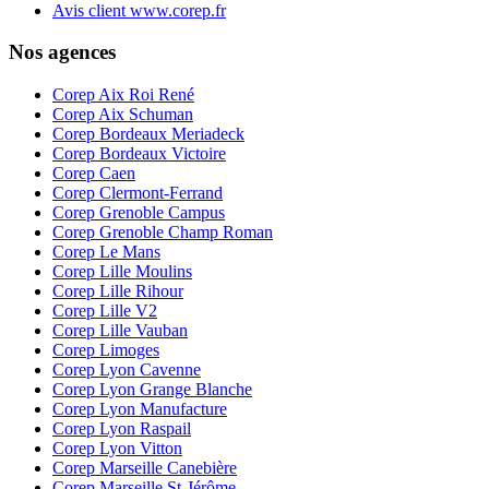
Avis client www.corep.fr
Nos agences
Corep Aix Roi René
Corep Aix Schuman
Corep Bordeaux Meriadeck
Corep Bordeaux Victoire
Corep Caen
Corep Clermont-Ferrand
Corep Grenoble Campus
Corep Grenoble Champ Roman
Corep Le Mans
Corep Lille Moulins
Corep Lille Rihour
Corep Lille V2
Corep Lille Vauban
Corep Limoges
Corep Lyon Cavenne
Corep Lyon Grange Blanche
Corep Lyon Manufacture
Corep Lyon Raspail
Corep Lyon Vitton
Corep Marseille Canebière
Corep Marseille St-Jérôme