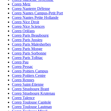
Corep Metz
Corep Nanterre Défense
Corep Nantes Campus-Petit Port
Corep Nantes Petite Hollande
Corep Nice Droit
Corep Nice Sciences
Corep Orléans
Corep Paris Beaubourg
Corep Paris Jussieu
Corep Paris Malesherbes
Corep Paris Monge
Corep Paris Sorbonne
Corep Paris Tolbiac
Corep Pau
Corep Pessac
Corep Poitiers Campus
Corep Poitiers Centre
Corep Rennes
Corep Saint-Etienne
Corep Strasbourg Brant
Corep Strasbourg Krutenau
Corep Talence
Corep Toulouse Capitole
Corep Toulouse Lautman