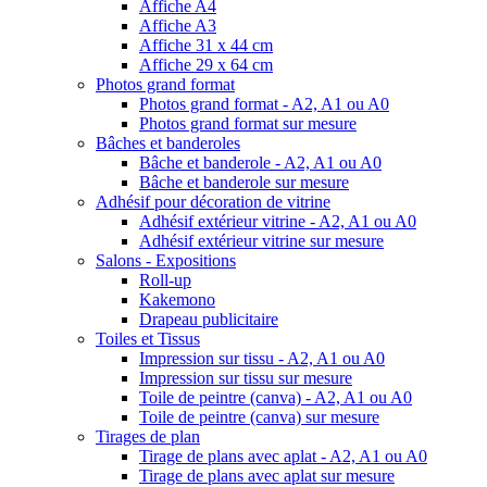
Affiche A4
Affiche A3
Affiche 31 x 44 cm
Affiche 29 x 64 cm
Photos grand format
Photos grand format - A2, A1 ou A0
Photos grand format sur mesure
Bâches et banderoles
Bâche et banderole - A2, A1 ou A0
Bâche et banderole sur mesure
Adhésif pour décoration de vitrine
Adhésif extérieur vitrine - A2, A1 ou A0
Adhésif extérieur vitrine sur mesure
Salons - Expositions
Roll-up
Kakemono
Drapeau publicitaire
Toiles et Tissus
Impression sur tissu - A2, A1 ou A0
Impression sur tissu sur mesure
Toile de peintre (canva) - A2, A1 ou A0
Toile de peintre (canva) sur mesure
Tirages de plan
Tirage de plans avec aplat - A2, A1 ou A0
Tirage de plans avec aplat sur mesure