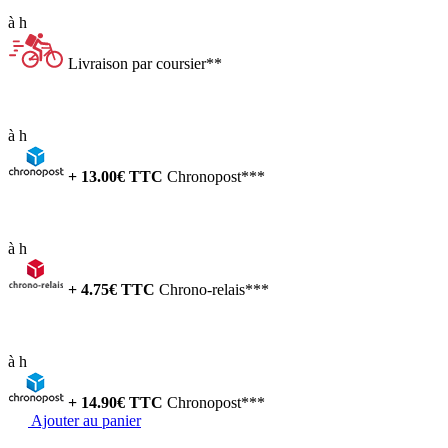
à
h
Livraison par coursier**
à
h
+
13.00
€ TTC
Chronopost***
à
h
+
4.75
€ TTC
Chrono-relais***
à
h
+
14.90
€ TTC
Chronopost***
Ajouter au panier