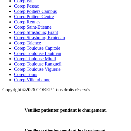
Corep Pau
Corep Pessac
Corep Poitiers Campus
Corep Poitiers Centre
Corep Rennes
Corep Saint-Etienne
Corep Strasbourg Brant
Corep Strasbourg Krutenau
Corep Talence
Corep Toulouse Capitole
Corep Toulouse Lautman
Corep Toulouse Mirail
Corep Toulouse Rangueil
Corep Toulouse Viguerie
Corep Tours
Corep Villeurbanne
Copyright ©2026 COREP. Tous droits réservés.
Veuillez patienter pendant le chargement.
Veuillez patienter pendant le chargement.