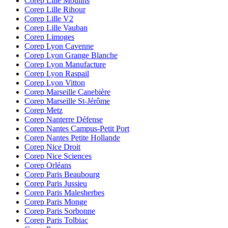
Corep Lille Moulins
Corep Lille Rihour
Corep Lille V2
Corep Lille Vauban
Corep Limoges
Corep Lyon Cavenne
Corep Lyon Grange Blanche
Corep Lyon Manufacture
Corep Lyon Raspail
Corep Lyon Vitton
Corep Marseille Canebière
Corep Marseille St-Jérôme
Corep Metz
Corep Nanterre Défense
Corep Nantes Campus-Petit Port
Corep Nantes Petite Hollande
Corep Nice Droit
Corep Nice Sciences
Corep Orléans
Corep Paris Beaubourg
Corep Paris Jussieu
Corep Paris Malesherbes
Corep Paris Monge
Corep Paris Sorbonne
Corep Paris Tolbiac