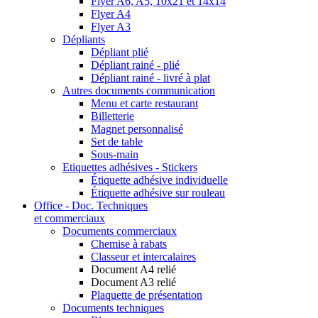
Flyer A6, A5, 10x21 et 14x14
Flyer A4
Flyer A3
Dépliants
Dépliant plié
Dépliant rainé - plié
Dépliant rainé - livré à plat
Autres documents communication
Menu et carte restaurant
Billetterie
Magnet personnalisé
Set de table
Sous-main
Etiquettes adhésives - Stickers
Étiquette adhésive individuelle
Étiquette adhésive sur rouleau
Office - Doc. Techniques
et commerciaux
Documents commerciaux
Chemise à rabats
Classeur et intercalaires
Document A4 relié
Document A3 relié
Plaquette de présentation
Documents techniques