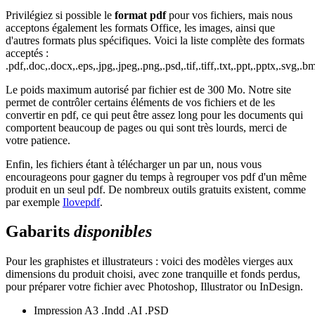
Privilégiez si possible le
format pdf
pour vos fichiers, mais nous
acceptons également les formats Office, les images, ainsi que
d'autres formats plus spécifiques. Voici la liste complète des formats
acceptés :
.pdf,.doc,.docx,.eps,.jpg,.jpeg,.png,.psd,.tif,.tiff,.txt,.ppt,.pptx,.svg,.bm
Le poids maximum autorisé par fichier est de 300 Mo. Notre site
permet de contrôler certains éléments de vos fichiers et de les
convertir en pdf, ce qui peut être assez long pour les documents qui
comportent beaucoup de pages ou qui sont très lourds, merci de
votre patience.
Enfin, les fichiers étant à télécharger un par un, nous vous
encourageons pour gagner du temps à regrouper vos pdf d'un même
produit en un seul pdf. De nombreux outils gratuits existent, comme
par exemple
Ilovepdf
.
Gabarits
disponibles
Pour les graphistes et illustrateurs : voici des modèles vierges aux
dimensions du produit choisi, avec zone tranquille et fonds perdus,
pour préparer votre fichier avec Photoshop, Illustrator ou InDesign.
Impression A3
.Indd
.AI
.PSD