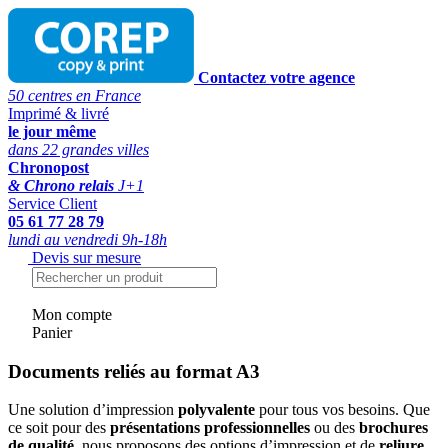
Contactez votre agence
50 centres en France
Imprimé & livré
le jour même
dans 22 grandes villes
Chronopost
& Chrono relais
J+1
Service Client
05 61 77 28 79
lundi au vendredi 9h-18h
Devis sur mesure
Mon compte
Panier
Documents reliés au format A3
Une solution d’impression
polyvalente
pour tous vos besoins. Que
ce soit pour des
présentations professionnelles
ou des
brochures
de qualité
, nous proposons des options d’impression et de
reliure