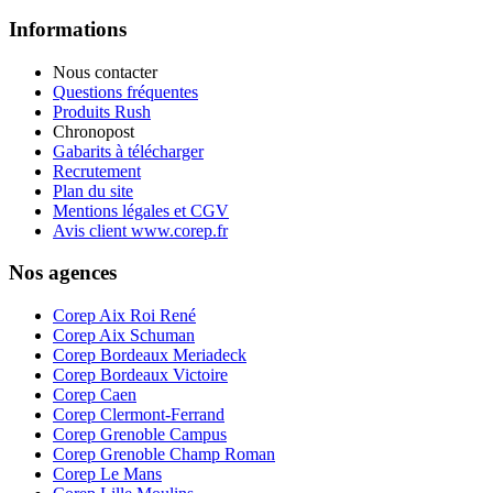
Informations
Nous contacter
Questions fréquentes
Produits Rush
Chronopost
Gabarits à télécharger
Recrutement
Plan du site
Mentions légales et CGV
Avis client www.corep.fr
Nos agences
Corep Aix Roi René
Corep Aix Schuman
Corep Bordeaux Meriadeck
Corep Bordeaux Victoire
Corep Caen
Corep Clermont-Ferrand
Corep Grenoble Campus
Corep Grenoble Champ Roman
Corep Le Mans