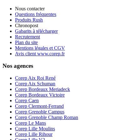
Nous contacter
Questions fréquentes
Produits Rush
Chronopost
Gabarits à télécharger
Recrutement
Plan du site
Mentions légales et CGV
Avis client www.corep.fr
Nos agences
Corep Aix Roi René
Corep Aix Schuman
Corep Bordeaux Meriadeck
Corep Bordeaux Victoire
Corep Caen
Corep Clermont-Ferrand
Corep Grenoble Campus
Corep Grenoble Champ Roman
Corep Le Mans
Corep Lille Moulins
Corep Lille Rihour
Corep Lille V2