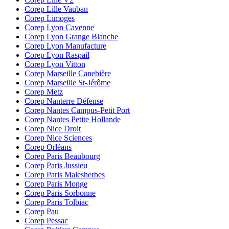
Corep Lille Vauban
Corep Limoges
Corep Lyon Cavenne
Corep Lyon Grange Blanche
Corep Lyon Manufacture
Corep Lyon Raspail
Corep Lyon Vitton
Corep Marseille Canebière
Corep Marseille St-Jérôme
Corep Metz
Corep Nanterre Défense
Corep Nantes Campus-Petit Port
Corep Nantes Petite Hollande
Corep Nice Droit
Corep Nice Sciences
Corep Orléans
Corep Paris Beaubourg
Corep Paris Jussieu
Corep Paris Malesherbes
Corep Paris Monge
Corep Paris Sorbonne
Corep Paris Tolbiac
Corep Pau
Corep Pessac