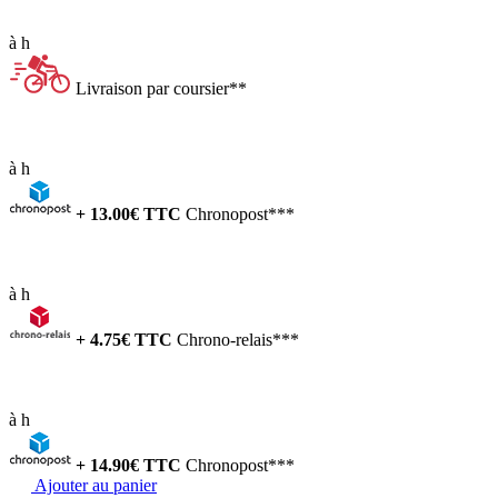
à
h
Livraison par coursier**
à
h
+
13.00
€ TTC
Chronopost***
à
h
+
4.75
€ TTC
Chrono-relais***
à
h
+
14.90
€ TTC
Chronopost***
Ajouter au panier