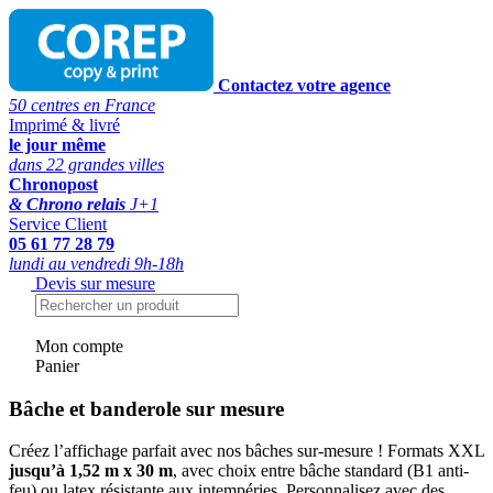
Contactez votre agence
50 centres en France
Imprimé & livré
le jour même
dans 22 grandes villes
Chronopost
& Chrono relais
J+1
Service Client
05 61 77 28 79
lundi au vendredi 9h-18h
Devis sur mesure
Mon compte
Panier
Bâche et banderole sur mesure
Créez l’affichage parfait avec nos bâches sur-mesure ! Formats XXL
jusqu’à 1,52 m x 30 m
, avec choix entre bâche standard (B1 anti-
feu) ou latex résistante aux intempéries. Personnalisez avec des