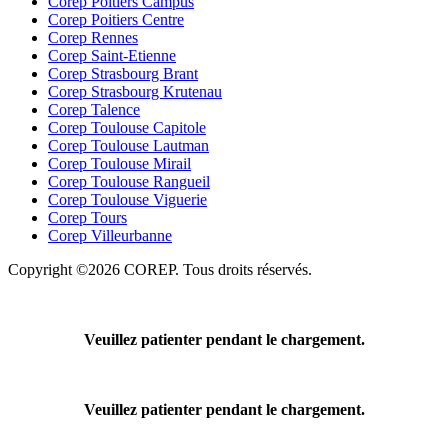
Corep Poitiers Campus
Corep Poitiers Centre
Corep Rennes
Corep Saint-Etienne
Corep Strasbourg Brant
Corep Strasbourg Krutenau
Corep Talence
Corep Toulouse Capitole
Corep Toulouse Lautman
Corep Toulouse Mirail
Corep Toulouse Rangueil
Corep Toulouse Viguerie
Corep Tours
Corep Villeurbanne
Copyright ©2026 COREP. Tous droits réservés.
Veuillez patienter pendant le chargement.
Veuillez patienter pendant le chargement.