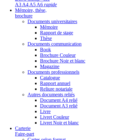
A3 A4 A5 A6
rapide
Mémoire, thèse,
brochure
Documents universitaires
Mémoire
Rapport de stage
Thèse
Documents communication
Book
Brochure Couleur
Brochure Noir et blanc
Magazine
Documents professionnels
Catalogue
Rapport annuel
Reliure notariale
Autres documents reliés
Document A4 relié
Document A3 relié
Livre
Livret Couleur
Livret Noir et blanc
Carterie
Faire-part
Cartes selon format