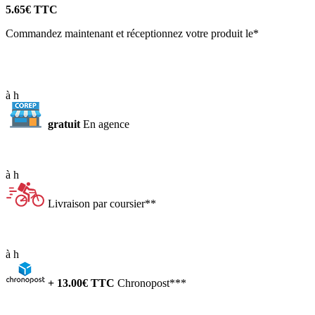
5.65
€ TTC
Commandez maintenant et réceptionnez votre produit le*
à
h
gratuit
En agence
à
h
Livraison par coursier**
à
h
+
13.00
€ TTC
Chronopost***