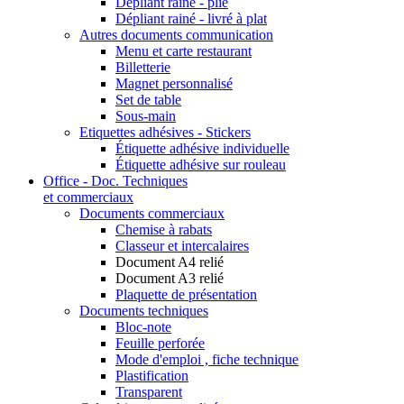
Dépliant rainé - plié
Dépliant rainé - livré à plat
Autres documents communication
Menu et carte restaurant
Billetterie
Magnet personnalisé
Set de table
Sous-main
Etiquettes adhésives - Stickers
Étiquette adhésive individuelle
Étiquette adhésive sur rouleau
Office - Doc. Techniques
et commerciaux
Documents commerciaux
Chemise à rabats
Classeur et intercalaires
Document A4 relié
Document A3 relié
Plaquette de présentation
Documents techniques
Bloc-note
Feuille perforée
Mode d'emploi , fiche technique
Plastification
Transparent