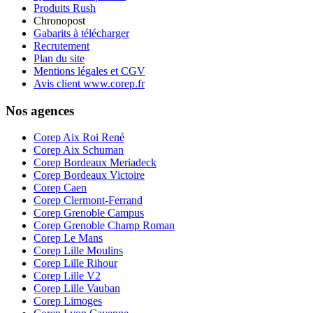
Produits Rush
Chronopost
Gabarits à télécharger
Recrutement
Plan du site
Mentions légales et CGV
Avis client www.corep.fr
Nos agences
Corep Aix Roi René
Corep Aix Schuman
Corep Bordeaux Meriadeck
Corep Bordeaux Victoire
Corep Caen
Corep Clermont-Ferrand
Corep Grenoble Campus
Corep Grenoble Champ Roman
Corep Le Mans
Corep Lille Moulins
Corep Lille Rihour
Corep Lille V2
Corep Lille Vauban
Corep Limoges