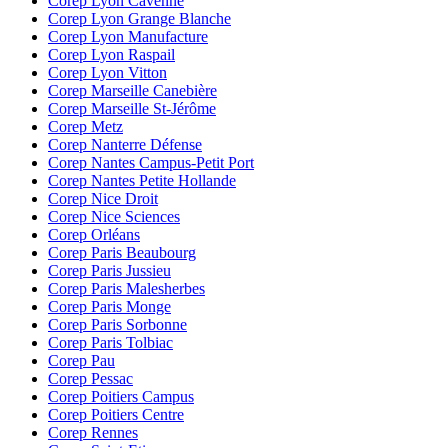
Corep Lyon Cavenne
Corep Lyon Grange Blanche
Corep Lyon Manufacture
Corep Lyon Raspail
Corep Lyon Vitton
Corep Marseille Canebière
Corep Marseille St-Jérôme
Corep Metz
Corep Nanterre Défense
Corep Nantes Campus-Petit Port
Corep Nantes Petite Hollande
Corep Nice Droit
Corep Nice Sciences
Corep Orléans
Corep Paris Beaubourg
Corep Paris Jussieu
Corep Paris Malesherbes
Corep Paris Monge
Corep Paris Sorbonne
Corep Paris Tolbiac
Corep Pau
Corep Pessac
Corep Poitiers Campus
Corep Poitiers Centre
Corep Rennes