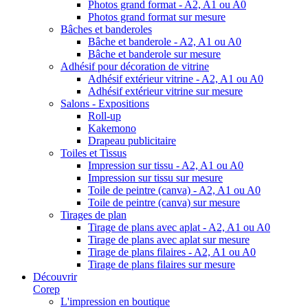
Photos grand format - A2, A1 ou A0
Photos grand format sur mesure
Bâches et banderoles
Bâche et banderole - A2, A1 ou A0
Bâche et banderole sur mesure
Adhésif pour décoration de vitrine
Adhésif extérieur vitrine - A2, A1 ou A0
Adhésif extérieur vitrine sur mesure
Salons - Expositions
Roll-up
Kakemono
Drapeau publicitaire
Toiles et Tissus
Impression sur tissu - A2, A1 ou A0
Impression sur tissu sur mesure
Toile de peintre (canva) - A2, A1 ou A0
Toile de peintre (canva) sur mesure
Tirages de plan
Tirage de plans avec aplat - A2, A1 ou A0
Tirage de plans avec aplat sur mesure
Tirage de plans filaires - A2, A1 ou A0
Tirage de plans filaires sur mesure
Découvrir
Corep
L'impression en boutique