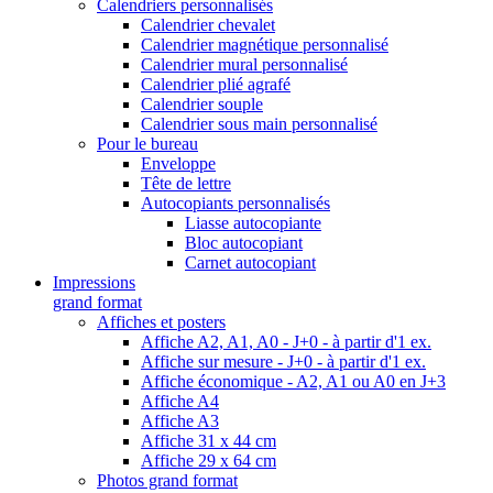
Calendriers personnalisés
Calendrier chevalet
Calendrier magnétique personnalisé
Calendrier mural personnalisé
Calendrier plié agrafé
Calendrier souple
Calendrier sous main personnalisé
Pour le bureau
Enveloppe
Tête de lettre
Autocopiants personnalisés
Liasse autocopiante
Bloc autocopiant
Carnet autocopiant
Impressions
grand format
Affiches et posters
Affiche A2, A1, A0 - J+0 - à partir d'1 ex.
Affiche sur mesure - J+0 - à partir d'1 ex.
Affiche économique - A2, A1 ou A0 en J+3
Affiche A4
Affiche A3
Affiche 31 x 44 cm
Affiche 29 x 64 cm
Photos grand format