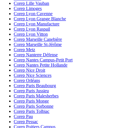
Corep Lille Vauban
Corep Limoges
Corep Lyon Cavenne
Corep Lyon Grange Blanche
Corep Lyon Manufacture
Corep Lyon Raspail
Corep Lyon Vitton
Corep Marseille Canebière
Corep Marseille St-Jérôme
Corep Metz
Corep Nanterre Défense
Corep Nantes Campus-Petit Port
Corep Nantes Petite Hollande
Corep Nice Droit
Corep Nice Sciences
Corep Orléans
Corep Paris Beaubourg
Corep Paris Jussieu
Corep Paris Malesherbes
Corep Paris Monge
Corep Paris Sorbonne
Corep Paris Tolbiac
Corep Pau
Corep Pessac
Corep Poitiers Campus