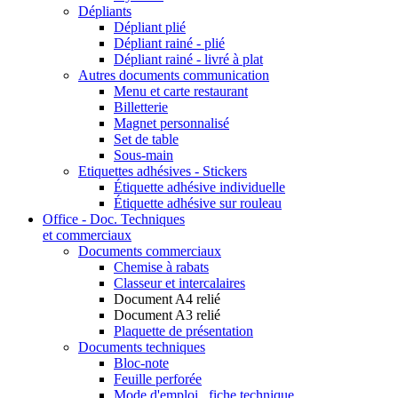
Dépliants
Dépliant plié
Dépliant rainé - plié
Dépliant rainé - livré à plat
Autres documents communication
Menu et carte restaurant
Billetterie
Magnet personnalisé
Set de table
Sous-main
Etiquettes adhésives - Stickers
Étiquette adhésive individuelle
Étiquette adhésive sur rouleau
Office - Doc. Techniques
et commerciaux
Documents commerciaux
Chemise à rabats
Classeur et intercalaires
Document A4 relié
Document A3 relié
Plaquette de présentation
Documents techniques
Bloc-note
Feuille perforée
Mode d'emploi , fiche technique