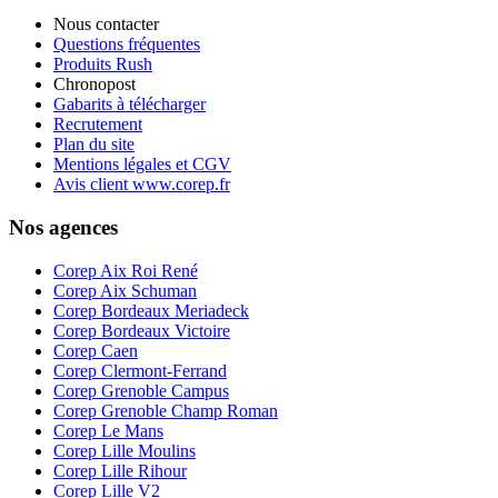
Nous contacter
Questions fréquentes
Produits Rush
Chronopost
Gabarits à télécharger
Recrutement
Plan du site
Mentions légales et CGV
Avis client www.corep.fr
Nos agences
Corep Aix Roi René
Corep Aix Schuman
Corep Bordeaux Meriadeck
Corep Bordeaux Victoire
Corep Caen
Corep Clermont-Ferrand
Corep Grenoble Campus
Corep Grenoble Champ Roman
Corep Le Mans
Corep Lille Moulins
Corep Lille Rihour
Corep Lille V2