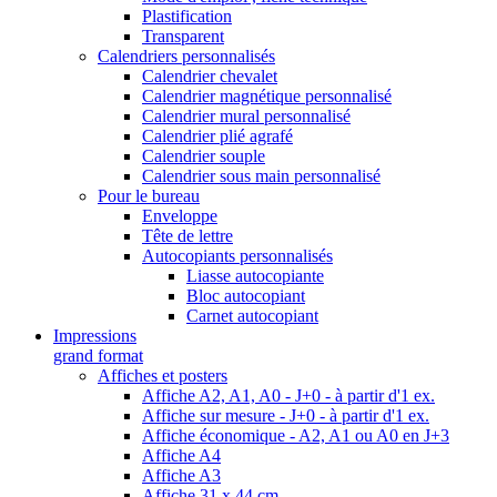
Plastification
Transparent
Calendriers personnalisés
Calendrier chevalet
Calendrier magnétique personnalisé
Calendrier mural personnalisé
Calendrier plié agrafé
Calendrier souple
Calendrier sous main personnalisé
Pour le bureau
Enveloppe
Tête de lettre
Autocopiants personnalisés
Liasse autocopiante
Bloc autocopiant
Carnet autocopiant
Impressions
grand format
Affiches et posters
Affiche A2, A1, A0 - J+0 - à partir d'1 ex.
Affiche sur mesure - J+0 - à partir d'1 ex.
Affiche économique - A2, A1 ou A0 en J+3
Affiche A4
Affiche A3
Affiche 31 x 44 cm