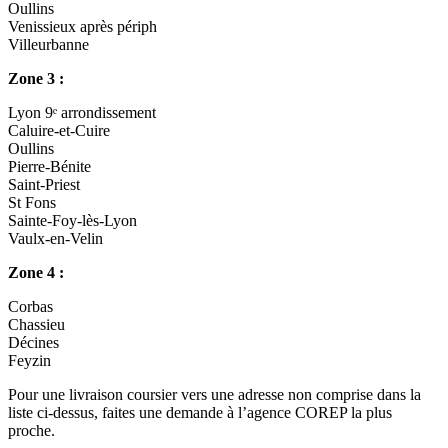
Oullins
Venissieux après périph
Villeurbanne
Zone 3 :
Lyon 9ᵉ arrondissement
Caluire-et-Cuire
Oullins
Pierre-Bénite
Saint-Priest
St Fons
Sainte-Foy-lès-Lyon
Vaulx-en-Velin
Zone 4 :
Corbas
Chassieu
Décines
Feyzin
Pour une livraison coursier vers une adresse non comprise dans la
liste ci-dessus, faites une demande à l’agence COREP la plus
proche.