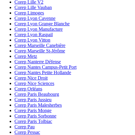
Corep Lille V2
Corep Lille Vauban
Corep Limoges
Corep Lyon Cavenne
Corep Lyon Grange Blanche
Corep Lyon Manufacture
Corep Lyon Raspail
Corep Lyon Vitton
Corep Marseille Canebière
Corep Marseille St-Jérôme
Corep Metz
Corep Nanterre Défense
Corep Nantes Campus-Petit Port
Corep Nantes Petite Hollande
Corep Nice Droit
Corep Nice Sciences
Corep Orléans
Corep Paris Beaubourg
Corep Paris Jussieu
Corep Paris Malesherbes
Corep Paris Monge
Corep Paris Sorbonne
Corep Paris Tolbiac
Corep Pau
Corep Pessac