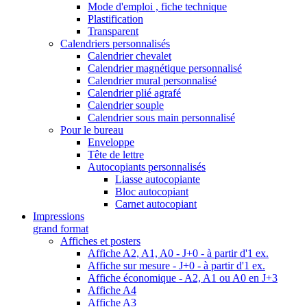
Mode d'emploi , fiche technique
Plastification
Transparent
Calendriers personnalisés
Calendrier chevalet
Calendrier magnétique personnalisé
Calendrier mural personnalisé
Calendrier plié agrafé
Calendrier souple
Calendrier sous main personnalisé
Pour le bureau
Enveloppe
Tête de lettre
Autocopiants personnalisés
Liasse autocopiante
Bloc autocopiant
Carnet autocopiant
Impressions
grand format
Affiches et posters
Affiche A2, A1, A0 - J+0 - à partir d'1 ex.
Affiche sur mesure - J+0 - à partir d'1 ex.
Affiche économique - A2, A1 ou A0 en J+3
Affiche A4
Affiche A3