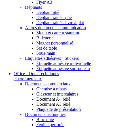
Flyer A3
Dépliants
Dépliant plié
Dépliant rainé - plié
Dépliant rainé - livré à plat
Autres documents communication
Menu et carte restaurant
Billetterie
Magnet personnalisé
Set de table
Sous-main
Etiquettes adhésives - Stickers
Étiquette adhésive individuelle
Étiquette adhésive sur rouleau
Office - Doc. Techniques
et commerciaux
Documents commerciaux
Chemise à rabats
Classeur et intercalaires
Document A4 relié
Document A3 relié
Plaquette de présentation
Documents techniques
Bloc-note
Feuille perforée