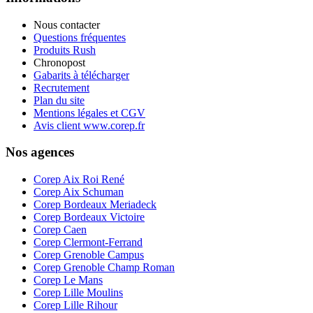
Nous contacter
Questions fréquentes
Produits Rush
Chronopost
Gabarits à télécharger
Recrutement
Plan du site
Mentions légales et CGV
Avis client www.corep.fr
Nos agences
Corep Aix Roi René
Corep Aix Schuman
Corep Bordeaux Meriadeck
Corep Bordeaux Victoire
Corep Caen
Corep Clermont-Ferrand
Corep Grenoble Campus
Corep Grenoble Champ Roman
Corep Le Mans
Corep Lille Moulins
Corep Lille Rihour