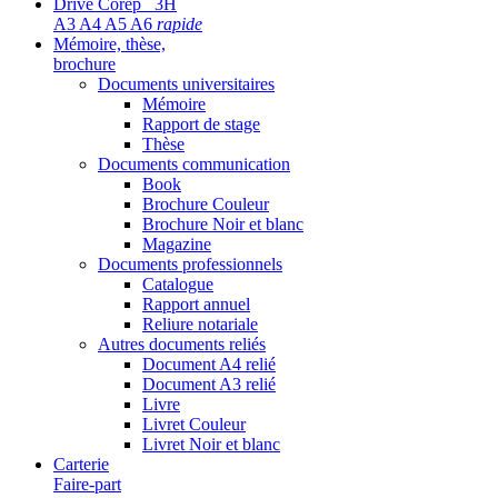
Drive Corep 3H
A3 A4 A5 A6
rapide
Mémoire, thèse,
brochure
Documents universitaires
Mémoire
Rapport de stage
Thèse
Documents communication
Book
Brochure Couleur
Brochure Noir et blanc
Magazine
Documents professionnels
Catalogue
Rapport annuel
Reliure notariale
Autres documents reliés
Document A4 relié
Document A3 relié
Livre
Livret Couleur
Livret Noir et blanc
Carterie
Faire-part