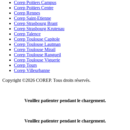
Corep Poitiers Campus
Corep Poitiers Centre
Corep Rennes
Corep Saint-Etienne
Corep Strasbourg Brant
Corep Strasbourg Krutenau
Corep Talence
Corep Toulouse Capitole
Corep Toulouse Lautman
Corep Toulouse Mirail
Corep Toulouse Rangueil
Corep Toulouse Viguerie
Corep Tours
Corep Villeurbanne
Copyright ©2026 COREP. Tous droits réservés.
Veuillez patienter pendant le chargement.
Veuillez patienter pendant le chargement.