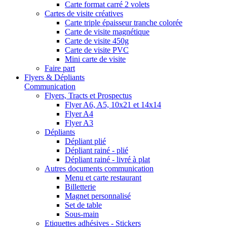
Carte format carré 2 volets
Cartes de visite créatives
Carte triple épaisseur tranche colorée
Carte de visite magnétique
Carte de visite 450g
Carte de visite PVC
Mini carte de visite
Faire part
Flyers & Dépliants
Communication
Flyers, Tracts et Prospectus
Flyer A6, A5, 10x21 et 14x14
Flyer A4
Flyer A3
Dépliants
Dépliant plié
Dépliant rainé - plié
Dépliant rainé - livré à plat
Autres documents communication
Menu et carte restaurant
Billetterie
Magnet personnalisé
Set de table
Sous-main
Etiquettes adhésives - Stickers