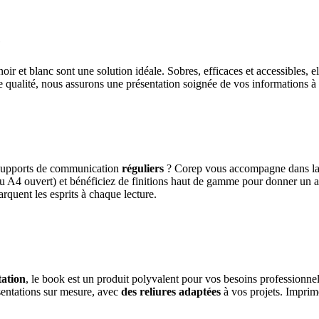
e
oir et blanc sont une solution idéale. Sobres, efficaces et accessibles, e
e qualité, nous assurons une présentation soignée de vos informations 
supports de communication
réguliers
? Corep vous accompagne dans l
ou A4 ouvert) et bénéficiez de finitions haut de gamme pour donner un a
rquent les esprits à chaque lecture.
tation
, le book est un produit polyvalent pour vos besoins professionn
sentations sur mesure, avec
des reliures adaptées
à vos projets. Imprim