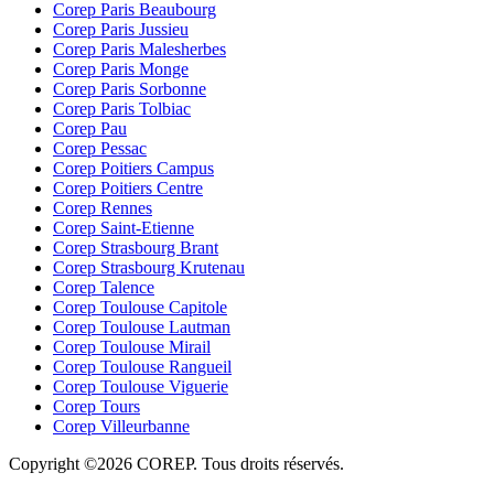
Corep Paris Beaubourg
Corep Paris Jussieu
Corep Paris Malesherbes
Corep Paris Monge
Corep Paris Sorbonne
Corep Paris Tolbiac
Corep Pau
Corep Pessac
Corep Poitiers Campus
Corep Poitiers Centre
Corep Rennes
Corep Saint-Etienne
Corep Strasbourg Brant
Corep Strasbourg Krutenau
Corep Talence
Corep Toulouse Capitole
Corep Toulouse Lautman
Corep Toulouse Mirail
Corep Toulouse Rangueil
Corep Toulouse Viguerie
Corep Tours
Corep Villeurbanne
Copyright ©2026 COREP. Tous droits réservés.