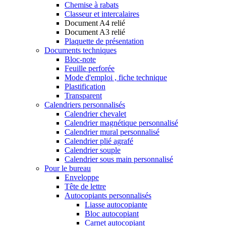
Chemise à rabats
Classeur et intercalaires
Document A4 relié
Document A3 relié
Plaquette de présentation
Documents techniques
Bloc-note
Feuille perforée
Mode d'emploi , fiche technique
Plastification
Transparent
Calendriers personnalisés
Calendrier chevalet
Calendrier magnétique personnalisé
Calendrier mural personnalisé
Calendrier plié agrafé
Calendrier souple
Calendrier sous main personnalisé
Pour le bureau
Enveloppe
Tête de lettre
Autocopiants personnalisés
Liasse autocopiante
Bloc autocopiant
Carnet autocopiant