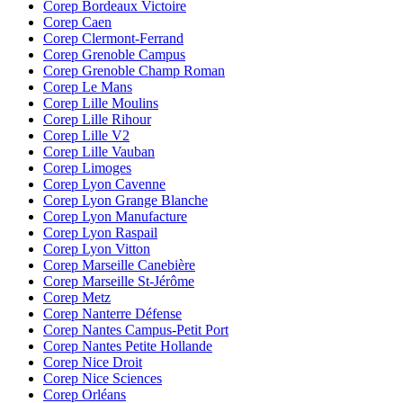
Corep Bordeaux Victoire
Corep Caen
Corep Clermont-Ferrand
Corep Grenoble Campus
Corep Grenoble Champ Roman
Corep Le Mans
Corep Lille Moulins
Corep Lille Rihour
Corep Lille V2
Corep Lille Vauban
Corep Limoges
Corep Lyon Cavenne
Corep Lyon Grange Blanche
Corep Lyon Manufacture
Corep Lyon Raspail
Corep Lyon Vitton
Corep Marseille Canebière
Corep Marseille St-Jérôme
Corep Metz
Corep Nanterre Défense
Corep Nantes Campus-Petit Port
Corep Nantes Petite Hollande
Corep Nice Droit
Corep Nice Sciences
Corep Orléans