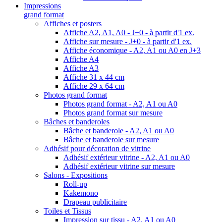
Impressions
grand format
Affiches et posters
Affiche A2, A1, A0 - J+0 - à partir d'1 ex.
Affiche sur mesure - J+0 - à partir d'1 ex.
Affiche économique - A2, A1 ou A0 en J+3
Affiche A4
Affiche A3
Affiche 31 x 44 cm
Affiche 29 x 64 cm
Photos grand format
Photos grand format - A2, A1 ou A0
Photos grand format sur mesure
Bâches et banderoles
Bâche et banderole - A2, A1 ou A0
Bâche et banderole sur mesure
Adhésif pour décoration de vitrine
Adhésif extérieur vitrine - A2, A1 ou A0
Adhésif extérieur vitrine sur mesure
Salons - Expositions
Roll-up
Kakemono
Drapeau publicitaire
Toiles et Tissus
Impression sur tissu - A2, A1 ou A0