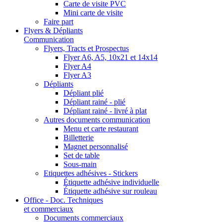
Carte de visite PVC
Mini carte de visite
Faire part
Flyers & Dépliants
Communication
Flyers, Tracts et Prospectus
Flyer A6, A5, 10x21 et 14x14
Flyer A4
Flyer A3
Dépliants
Dépliant plié
Dépliant rainé - plié
Dépliant rainé - livré à plat
Autres documents communication
Menu et carte restaurant
Billetterie
Magnet personnalisé
Set de table
Sous-main
Etiquettes adhésives - Stickers
Étiquette adhésive individuelle
Étiquette adhésive sur rouleau
Office - Doc. Techniques
et commerciaux
Documents commerciaux