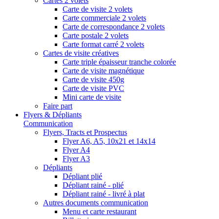
Cartes 2 volets
Carte de visite 2 volets
Carte commerciale 2 volets
Carte de correspondance 2 volets
Carte postale 2 volets
Carte format carré 2 volets
Cartes de visite créatives
Carte triple épaisseur tranche colorée
Carte de visite magnétique
Carte de visite 450g
Carte de visite PVC
Mini carte de visite
Faire part
Flyers & Dépliants
Communication
Flyers, Tracts et Prospectus
Flyer A6, A5, 10x21 et 14x14
Flyer A4
Flyer A3
Dépliants
Dépliant plié
Dépliant rainé - plié
Dépliant rainé - livré à plat
Autres documents communication
Menu et carte restaurant