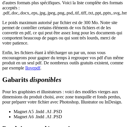
d'autres formats plus spécifiques. Voici la liste complète des formats
acceptés :
.pdf,.doc,.docx,.eps,.jpg,.jpeg,.png,.psd,.tif,.tiff,.txt,.ppt,.pptx,.svg,.bm
Le poids maximum autorisé par fichier est de 300 Mo. Notre site
permet de contrôler certains éléments de vos fichiers et de les
convertir en pdf, ce qui peut être assez long pour les documents qui
comportent beaucoup de pages ou qui sont très lourds, merci de
votre patience.
Enfin, les fichiers étant à télécharger un par un, nous vous
encourageons pour gagner du temps à regrouper vos pdf d'un même
produit en un seul pdf. De nombreux outils gratuits existent, comme
par exemple
Ilovepdf
.
Gabarits
disponibles
Pour les graphistes et illustrateurs : voici des modèles vierges aux
dimensions du produit choisi, avec zone tranquille et fonds perdus,
pour préparer votre fichier avec Photoshop, Illustrator ou InDesign.
Magnet A5
.Indd
.AI
.PSD
Magnet A6
.Indd
.AI
.PSD