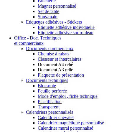
Billetterie
Magnet personnalisé
Set de table
Sous-main
Etiquettes adhésives - Stickers
Étiquette adhésive individuelle
Étiquette adhésive sur rouleau
Office - Doc. Techniques
et commerciaux
Documents commerciaux
Chemise à rabats
Classeur et intercalaires
Document A4 relié
Document A3 relié
Plaquette de présentation
Documents techniques
Bloc-note
Feuille perforée
Mode d'emploi , fiche technique
Plastification
Transparent
Calendriers personnalisés
Calendrier chevalet
Calendrier magnétique personnalisé
Calendrier mural personnalisé