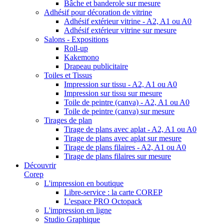
Bâche et banderole sur mesure
Adhésif pour décoration de vitrine
Adhésif extérieur vitrine - A2, A1 ou A0
Adhésif extérieur vitrine sur mesure
Salons - Expositions
Roll-up
Kakemono
Drapeau publicitaire
Toiles et Tissus
Impression sur tissu - A2, A1 ou A0
Impression sur tissu sur mesure
Toile de peintre (canva) - A2, A1 ou A0
Toile de peintre (canva) sur mesure
Tirages de plan
Tirage de plans avec aplat - A2, A1 ou A0
Tirage de plans avec aplat sur mesure
Tirage de plans filaires - A2, A1 ou A0
Tirage de plans filaires sur mesure
Découvrir
Corep
L'impression en boutique
Libre-service : la carte COREP
L'espace PRO Octopack
L'impression en ligne
Studio Graphique