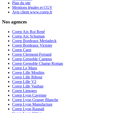
Plan du site
Mentions légales et CGV
Avis client www.corep.fr
Nos agences
Corep Aix Roi René
Corep Aix Schuman
Corep Bordeaux Meriadeck
Corep Bordeaux Victoire
Corep Caen
Corep Clermont-Ferrand
Corep Grenoble Campus
Corep Grenoble Champ Roman
Corep Le Mans
Corep Lille Moulins
Corep Lille Rihour
Corep Lille V2
Corep Lille Vauban
Corep Limoges
Corep Lyon Cavenne
Corep Lyon Grange Blanche
Corep Lyon Manufacture
Corep Lyon Raspail