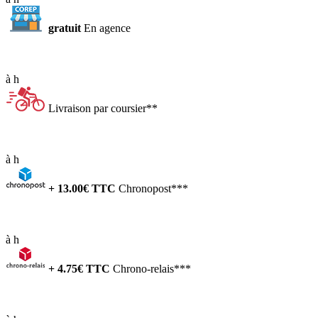
gratuit
En agence
à
h
Livraison par coursier**
à
h
+
13.00
€ TTC
Chronopost***
à
h
+
4.75
€ TTC
Chrono-relais***