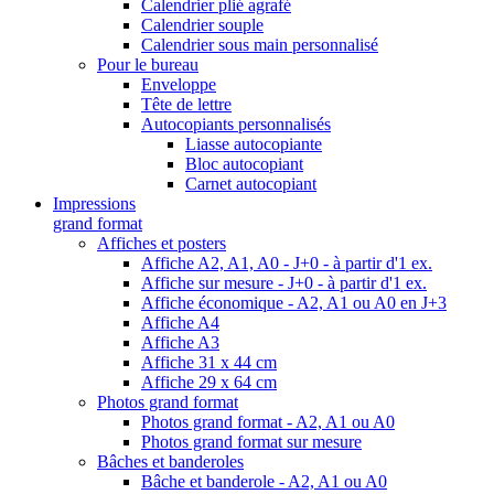
Calendrier plié agrafé
Calendrier souple
Calendrier sous main personnalisé
Pour le bureau
Enveloppe
Tête de lettre
Autocopiants personnalisés
Liasse autocopiante
Bloc autocopiant
Carnet autocopiant
Impressions
grand format
Affiches et posters
Affiche A2, A1, A0 - J+0 - à partir d'1 ex.
Affiche sur mesure - J+0 - à partir d'1 ex.
Affiche économique - A2, A1 ou A0 en J+3
Affiche A4
Affiche A3
Affiche 31 x 44 cm
Affiche 29 x 64 cm
Photos grand format
Photos grand format - A2, A1 ou A0
Photos grand format sur mesure
Bâches et banderoles
Bâche et banderole - A2, A1 ou A0