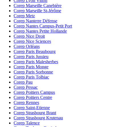
Corep Lyon Vitton
Corep Marseille Canebière
Corep Marseille St-Jérôme
Corep Metz
Corep Nanterre Défense
Corep Nantes Campus-Petit Port
Corep Nantes Petite Hollande
Corep Nice Droit
Corep Nice Sciences
Corep Orléans
Corep Paris Beaubourg
Corep Paris Jussieu
Corep Paris Malesherbes
Corep Paris Monge
Corep Paris Sorbonne
Corep Paris Tolbiac
Corep Pau
Corep Pessac
Corep Poitiers Campus
Corep Poitiers Centre
Corep Rennes
Corep Saint-Etienne
Corep Strasbourg Brant
Corep Strasbourg Krutenau
Corep Talence