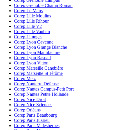
Corep Grenoble Campus
Corep Grenoble Champ Roman
Corep Le Mans
Corep Lille Moulins
Corep Lille Rihour
Corep Lille V2
Corep Lille Vauban
Corep Limoges
Corep Lyon Cavenne
Corep Lyon Grange Blanche
Corep Lyon Manufacture
Corep Lyon Raspail
Corep Lyon Vitton
Corep Marseille Canebière
Corep Marseille St-Jérôme
Corep Metz
Corep Nanterre Défense
Corep Nantes Campus-Petit Port
Corep Nantes Petite Hollande
Corep Nice Droit
Corep Nice Sciences
Corep Orléans
Corep Paris Beaubourg
Corep Paris Jussieu
Corep Paris Malesherbes