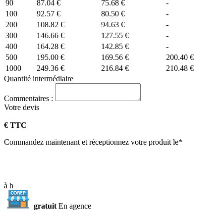
90
87.04 €
75.68 €
-
100
92.57 €
80.50 €
-
200
108.82 €
94.63 €
-
300
146.66 €
127.55 €
-
400
164.28 €
142.85 €
-
500
195.00 €
169.56 €
200.40 €
1000
249.36 €
216.84 €
210.48 €
Quantité intermédiaire
Commentaires :
Votre
devis
€ TTC
Commandez maintenant et réceptionnez votre produit le*
à
h
gratuit
En agence