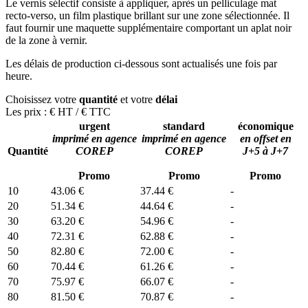
Le vernis sélectif consiste à appliquer, après un pelliculage mat
recto-verso, un film plastique brillant sur une zone sélectionnée. Il
faut fournir une maquette supplémentaire comportant un aplat noir
de la zone à vernir.
Les délais de production ci-dessous sont actualisés une fois par
heure.
Choisissez votre
quantité
et votre
délai
Les prix :
€ HT
/
€ TTC
urgent
standard
économique
imprimé en agence
imprimé en agence
en offset en
Quantité
COREP
COREP
J+5 à J+7
Promo
Promo
Promo
10
43.06 €
37.44 €
-
20
51.34 €
44.64 €
-
30
63.20 €
54.96 €
-
40
72.31 €
62.88 €
-
50
82.80 €
72.00 €
-
60
70.44 €
61.26 €
-
70
75.97 €
66.07 €
-
80
81.50 €
70.87 €
-