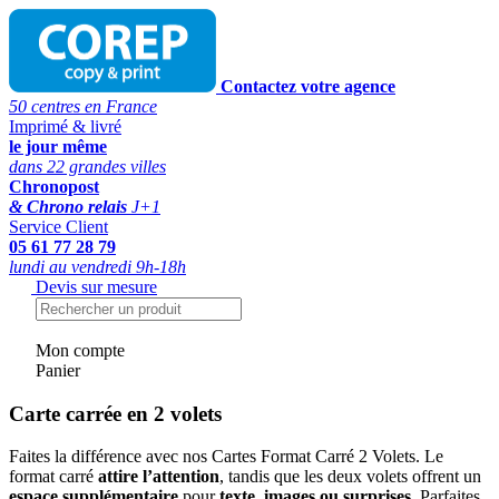
Contactez votre agence
50 centres en France
Imprimé & livré
le jour même
dans 22 grandes villes
Chronopost
& Chrono relais
J+1
Service Client
05 61 77 28 79
lundi au vendredi 9h-18h
Devis sur mesure
Mon compte
Panier
Carte carrée en 2 volets
Faites la différence avec nos Cartes Format Carré 2 Volets. Le
format carré
attire l’attention
, tandis que les deux volets offrent un
espace supplémentaire
pour
texte, images ou surprises
. Parfaites