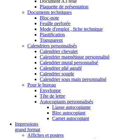
Document A3 relié
Plaquette de présentation
Documents techniques
Bloc-note
Feuille perforée
Mode d'emploi , fiche technique
Plastification
Transparent
Calendriers personnalisés
Calendrier chevalet
Calendrier magnétique personnalisé
Calendrier mural personnalisé
Calendrier plié agrafé
Calendrier souple
Calendrier sous main personnalisé
Pour le bureau
Enveloppe
Tête de lettre
Autocopiants personnalisés
Liasse autocopiante
Bloc autocopiant
Carnet autocopiant
Impressions
grand format
Affiches et posters