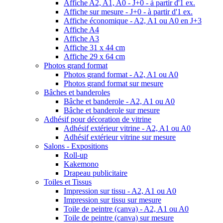
Affiche A2, A1, A0 - J+0 - à partir d'1 ex.
Affiche sur mesure - J+0 - à partir d'1 ex.
Affiche économique - A2, A1 ou A0 en J+3
Affiche A4
Affiche A3
Affiche 31 x 44 cm
Affiche 29 x 64 cm
Photos grand format
Photos grand format - A2, A1 ou A0
Photos grand format sur mesure
Bâches et banderoles
Bâche et banderole - A2, A1 ou A0
Bâche et banderole sur mesure
Adhésif pour décoration de vitrine
Adhésif extérieur vitrine - A2, A1 ou A0
Adhésif extérieur vitrine sur mesure
Salons - Expositions
Roll-up
Kakemono
Drapeau publicitaire
Toiles et Tissus
Impression sur tissu - A2, A1 ou A0
Impression sur tissu sur mesure
Toile de peintre (canva) - A2, A1 ou A0
Toile de peintre (canva) sur mesure