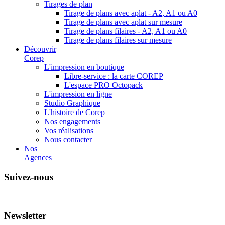
Tirages de plan
Tirage de plans avec aplat - A2, A1 ou A0
Tirage de plans avec aplat sur mesure
Tirage de plans filaires - A2, A1 ou A0
Tirage de plans filaires sur mesure
Découvrir
Corep
L'impression en boutique
Libre-service : la carte COREP
L'espace PRO Octopack
L'impression en ligne
Studio Graphique
L'histoire de Corep
Nos engagements
Vos réalisations
Nous contacter
Nos
Agences
Suivez-nous
Newsletter