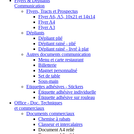
Flyers & Dépliants
Communication
Flyers, Tracts et Prospectus
Flyer A6, A5, 10x21 et 14x14
Flyer A4
Flyer A3
Dépliants
Dépliant plié
Dépliant rainé - plié
Dépliant rainé - livré à plat
Autres documents communication
Menu et carte restaurant
Billetterie
Magnet personnalisé
Set de table
Sous-main
Etiquettes adhésives - Stickers
Étiquette adhésive individuelle
Étiquette adhésive sur rouleau
Office - Doc. Techniques
et commerciaux
Documents commerciaux
Chemise à rabats
Classeur et intercalaires
Document A4 relié