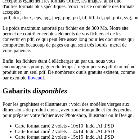
acceptons également les formats Office, les images, ainsi que
d'autres formats plus spécifiques. Voici la liste complète des formats
acceptés :
.pdf,.doc,.docx,.eps,.jpg,.jpeg,.png,.psd,.tif,.tiff,.txt,.ppt,.pptx,.svg,.bm
Le poids maximum autorisé par fichier est de 300 Mo. Notre site
permet de contrôler certains éléments de vos fichiers et de les
convertir en pdf, ce qui peut être assez long pour les documents qui
comportent beaucoup de pages ou qui sont très lourds, merci de
votre patience.
Enfin, les fichiers étant à télécharger un par un, nous vous
encourageons pour gagner du temps à regrouper vos pdf d'un même
produit en un seul pdf. De nombreux outils gratuits existent, comme
par exemple
Ilovepdf
.
Gabarits
disponibles
Pour les graphistes et illustrateurs : voici des modèles vierges aux
dimensions du produit choisi, avec zone tranquille et fonds perdus,
pour préparer votre fichier avec Photoshop, Illustrator ou InDesign.
Carte format carré 2 volets - 10x10
.Indd
.AI
.PSD
Carte format carré 2 volets - 14x14
.Indd
.AI
.PSD
Carte format carré 2 volets - 15x15
.Indd
.AI
.PSD