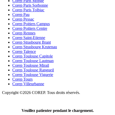
Corep Paris Monge
Corep Paris Sorbonne
Corep Paris Tolbiac
Corep Pau
Corep Pessac
Corep Poitiers Campus
Corep Poitiers Centre
Corep Rennes
Corep Saint-Etienne
Corep Strasbourg Brant
Corep Strasbourg Krutenau
Corep Talence
Corep Toulouse Capitole
Corep Toulouse Lautman
Corep Toulouse Mirail
Corep Toulouse Rangueil
Corep Toulouse Viguerie
Corep Tours
Corep Villeurbanne
Copyright ©2026 COREP. Tous droits réservés.
Veuillez patienter pendant le chargement.