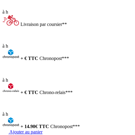
à
h
Livraison par coursier**
à
h
+
€ TTC
Chronopost***
à
h
+
€ TTC
Chrono-relais***
à
h
+
14.90
€ TTC
Chronopost***
Ajouter au panier