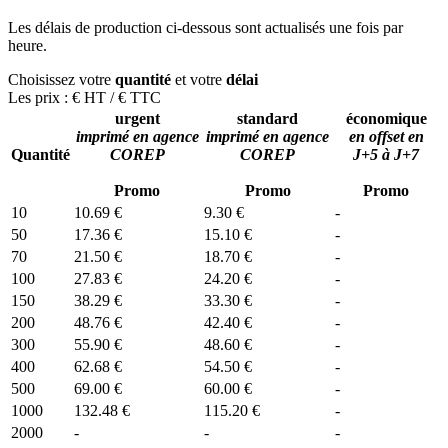
Les délais de production ci-dessous sont actualisés une fois par
heure.
Choisissez votre
quantité
et votre
délai
Les prix :
€ HT
/
€ TTC
urgent
standard
économique
imprimé en agence
imprimé en agence
en offset en
Quantité
COREP
COREP
J+5 à J+7
Promo
Promo
Promo
10
10.69 €
9.30 €
-
50
17.36 €
15.10 €
-
70
21.50 €
18.70 €
-
100
27.83 €
24.20 €
-
150
38.29 €
33.30 €
-
200
48.76 €
42.40 €
-
300
55.90 €
48.60 €
-
400
62.68 €
54.50 €
-
500
69.00 €
60.00 €
-
1000
132.48 €
115.20 €
-
2000
-
-
-