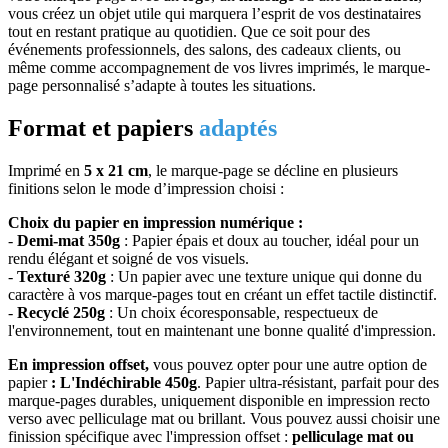
vous créez un objet utile qui marquera l’esprit de vos destinataires
tout en restant pratique au quotidien. Que ce soit pour des
événements professionnels, des salons, des cadeaux clients, ou
même comme accompagnement de vos livres imprimés, le marque-
page personnalisé s’adapte à toutes les situations.
Format et papiers
adaptés
Imprimé en
5 x 21 cm
, le marque-page se décline en plusieurs
finitions selon le mode d’impression choisi :
Choix du papier en impression numérique :
-
Demi-mat 350g
: Papier épais et doux au toucher, idéal pour un
rendu élégant et soigné de vos visuels.
-
Texturé 320g
: Un papier avec une texture unique qui donne du
caractère à vos marque-pages tout en créant un effet tactile distinctif.
-
Recyclé 250g
: Un choix écoresponsable, respectueux de
l'environnement, tout en maintenant une bonne qualité d'impression.
En impression offset,
vous pouvez opter pour une autre option de
papier
:
L'Indéchirable 450g
. Papier ultra-résistant, parfait pour des
marque-pages durables, uniquement disponible en impression recto
verso avec pelliculage mat ou brillant. Vous pouvez aussi choisir une
finission spécifique avec l'impression offset :
pelliculage mat ou