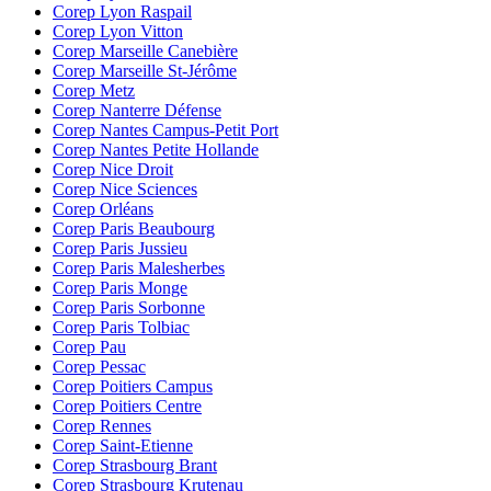
Corep Lyon Raspail
Corep Lyon Vitton
Corep Marseille Canebière
Corep Marseille St-Jérôme
Corep Metz
Corep Nanterre Défense
Corep Nantes Campus-Petit Port
Corep Nantes Petite Hollande
Corep Nice Droit
Corep Nice Sciences
Corep Orléans
Corep Paris Beaubourg
Corep Paris Jussieu
Corep Paris Malesherbes
Corep Paris Monge
Corep Paris Sorbonne
Corep Paris Tolbiac
Corep Pau
Corep Pessac
Corep Poitiers Campus
Corep Poitiers Centre
Corep Rennes
Corep Saint-Etienne
Corep Strasbourg Brant
Corep Strasbourg Krutenau