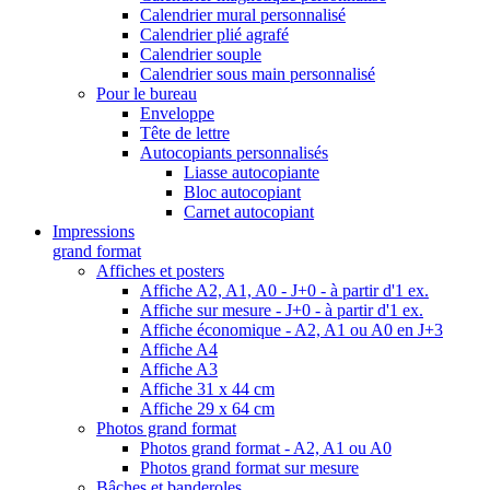
Calendrier mural personnalisé
Calendrier plié agrafé
Calendrier souple
Calendrier sous main personnalisé
Pour le bureau
Enveloppe
Tête de lettre
Autocopiants personnalisés
Liasse autocopiante
Bloc autocopiant
Carnet autocopiant
Impressions
grand format
Affiches et posters
Affiche A2, A1, A0 - J+0 - à partir d'1 ex.
Affiche sur mesure - J+0 - à partir d'1 ex.
Affiche économique - A2, A1 ou A0 en J+3
Affiche A4
Affiche A3
Affiche 31 x 44 cm
Affiche 29 x 64 cm
Photos grand format
Photos grand format - A2, A1 ou A0
Photos grand format sur mesure
Bâches et banderoles