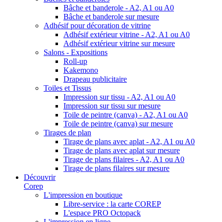
Bâche et banderole - A2, A1 ou A0
Bâche et banderole sur mesure
Adhésif pour décoration de vitrine
Adhésif extérieur vitrine - A2, A1 ou A0
Adhésif extérieur vitrine sur mesure
Salons - Expositions
Roll-up
Kakemono
Drapeau publicitaire
Toiles et Tissus
Impression sur tissu - A2, A1 ou A0
Impression sur tissu sur mesure
Toile de peintre (canva) - A2, A1 ou A0
Toile de peintre (canva) sur mesure
Tirages de plan
Tirage de plans avec aplat - A2, A1 ou A0
Tirage de plans avec aplat sur mesure
Tirage de plans filaires - A2, A1 ou A0
Tirage de plans filaires sur mesure
Découvrir
Corep
L'impression en boutique
Libre-service : la carte COREP
L'espace PRO Octopack
L'impression en ligne