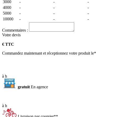
3000
-
-
-
4000
-
-
-
5000
-
-
-
10000
-
-
-
Commentaires :
Votre
devis
€ TTC
Commandez maintenant et réceptionnez votre produit le*
à
h
gratuit
En agence
à
h
Livraison par coursier**