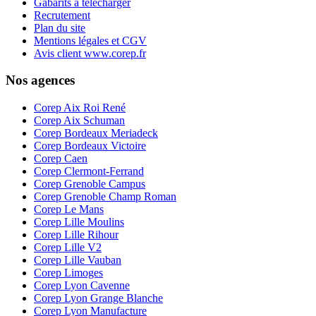
Gabarits à télécharger
Recrutement
Plan du site
Mentions légales et CGV
Avis client www.corep.fr
Nos agences
Corep Aix Roi René
Corep Aix Schuman
Corep Bordeaux Meriadeck
Corep Bordeaux Victoire
Corep Caen
Corep Clermont-Ferrand
Corep Grenoble Campus
Corep Grenoble Champ Roman
Corep Le Mans
Corep Lille Moulins
Corep Lille Rihour
Corep Lille V2
Corep Lille Vauban
Corep Limoges
Corep Lyon Cavenne
Corep Lyon Grange Blanche
Corep Lyon Manufacture