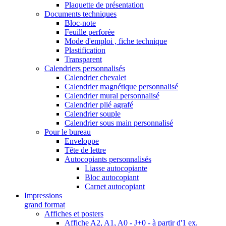
Plaquette de présentation
Documents techniques
Bloc-note
Feuille perforée
Mode d'emploi , fiche technique
Plastification
Transparent
Calendriers personnalisés
Calendrier chevalet
Calendrier magnétique personnalisé
Calendrier mural personnalisé
Calendrier plié agrafé
Calendrier souple
Calendrier sous main personnalisé
Pour le bureau
Enveloppe
Tête de lettre
Autocopiants personnalisés
Liasse autocopiante
Bloc autocopiant
Carnet autocopiant
Impressions
grand format
Affiches et posters
Affiche A2, A1, A0 - J+0 - à partir d'1 ex.