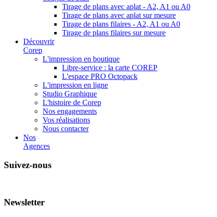
Tirage de plans avec aplat - A2, A1 ou A0
Tirage de plans avec aplat sur mesure
Tirage de plans filaires - A2, A1 ou A0
Tirage de plans filaires sur mesure
Découvrir
Corep
L'impression en boutique
Libre-service : la carte COREP
L'espace PRO Octopack
L'impression en ligne
Studio Graphique
L'histoire de Corep
Nos engagements
Vos réalisations
Nous contacter
Nos
Agences
Suivez-nous
Newsletter