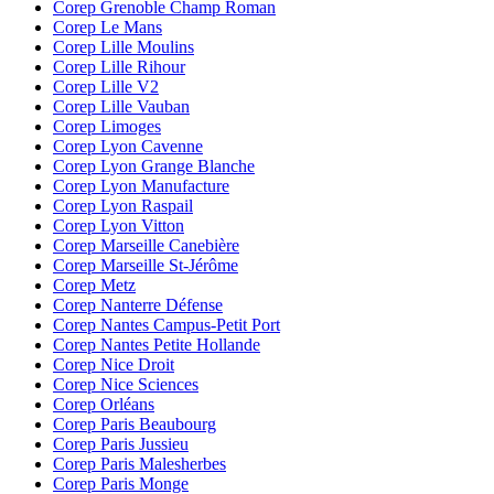
Corep Grenoble Champ Roman
Corep Le Mans
Corep Lille Moulins
Corep Lille Rihour
Corep Lille V2
Corep Lille Vauban
Corep Limoges
Corep Lyon Cavenne
Corep Lyon Grange Blanche
Corep Lyon Manufacture
Corep Lyon Raspail
Corep Lyon Vitton
Corep Marseille Canebière
Corep Marseille St-Jérôme
Corep Metz
Corep Nanterre Défense
Corep Nantes Campus-Petit Port
Corep Nantes Petite Hollande
Corep Nice Droit
Corep Nice Sciences
Corep Orléans
Corep Paris Beaubourg
Corep Paris Jussieu
Corep Paris Malesherbes
Corep Paris Monge