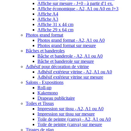
Affiche sur mesure - J+0 - à partir d'1 ex.
Affiche économique - A2, A1 ou A0 en J+3
Affiche A4
Affiche A3
Affiche 31 x 44 cm
Affiche 29 x 64 cm
Photos grand format
Photos grand format - A2, A1 ou A0
Photos grand format sur mesure
Bâches et banderoles
Bâche et banderole - A2, A1 ou A0
Bâche et banderole sur mesure
Adhésif pour décoration de vitrine
Adhésif extérieur vitrine - A2, A1 ou A0
Adhésif extérieur vitrine sur mesure
Salons - Expositions
Roll-up
Kakemono
Drapeau publicitaire
Toiles et Tissus
Impression sur tissu - A2, A1 ou A0
Impression sur tissu sur mesure
Toile de peintre (canva) - A2, A1 ou A0
Toile de peintre (canva) sur mesure
Tirages de plan