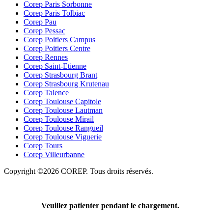
Corep Paris Sorbonne
Corep Paris Tolbiac
Corep Pau
Corep Pessac
Corep Poitiers Campus
Corep Poitiers Centre
Corep Rennes
Corep Saint-Etienne
Corep Strasbourg Brant
Corep Strasbourg Krutenau
Corep Talence
Corep Toulouse Capitole
Corep Toulouse Lautman
Corep Toulouse Mirail
Corep Toulouse Rangueil
Corep Toulouse Viguerie
Corep Tours
Corep Villeurbanne
Copyright ©2026 COREP. Tous droits réservés.
Veuillez patienter pendant le chargement.