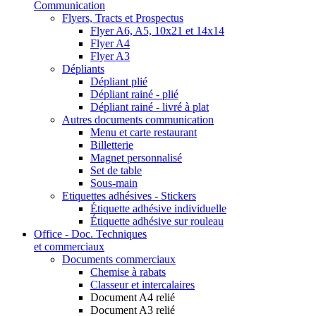
Communication
Flyers, Tracts et Prospectus
Flyer A6, A5, 10x21 et 14x14
Flyer A4
Flyer A3
Dépliants
Dépliant plié
Dépliant rainé - plié
Dépliant rainé - livré à plat
Autres documents communication
Menu et carte restaurant
Billetterie
Magnet personnalisé
Set de table
Sous-main
Etiquettes adhésives - Stickers
Étiquette adhésive individuelle
Étiquette adhésive sur rouleau
Office - Doc. Techniques
et commerciaux
Documents commerciaux
Chemise à rabats
Classeur et intercalaires
Document A4 relié
Document A3 relié