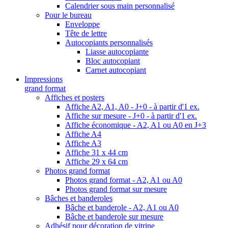
Calendrier sous main personnalisé
Pour le bureau
Enveloppe
Tête de lettre
Autocopiants personnalisés
Liasse autocopiante
Bloc autocopiant
Carnet autocopiant
Impressions
grand format
Affiches et posters
Affiche A2, A1, A0 - J+0 - à partir d'1 ex.
Affiche sur mesure - J+0 - à partir d'1 ex.
Affiche économique - A2, A1 ou A0 en J+3
Affiche A4
Affiche A3
Affiche 31 x 44 cm
Affiche 29 x 64 cm
Photos grand format
Photos grand format - A2, A1 ou A0
Photos grand format sur mesure
Bâches et banderoles
Bâche et banderole - A2, A1 ou A0
Bâche et banderole sur mesure
Adhésif pour décoration de vitrine