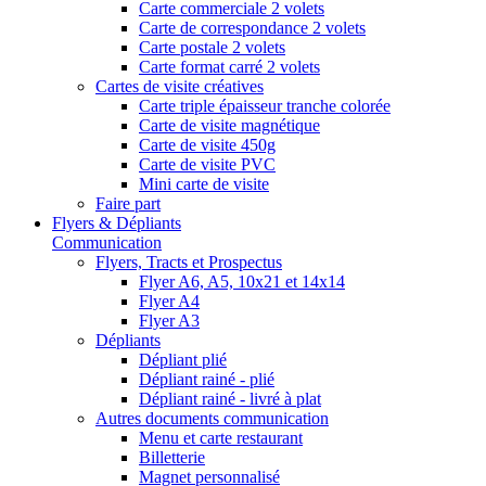
Carte commerciale 2 volets
Carte de correspondance 2 volets
Carte postale 2 volets
Carte format carré 2 volets
Cartes de visite créatives
Carte triple épaisseur tranche colorée
Carte de visite magnétique
Carte de visite 450g
Carte de visite PVC
Mini carte de visite
Faire part
Flyers & Dépliants
Communication
Flyers, Tracts et Prospectus
Flyer A6, A5, 10x21 et 14x14
Flyer A4
Flyer A3
Dépliants
Dépliant plié
Dépliant rainé - plié
Dépliant rainé - livré à plat
Autres documents communication
Menu et carte restaurant
Billetterie
Magnet personnalisé