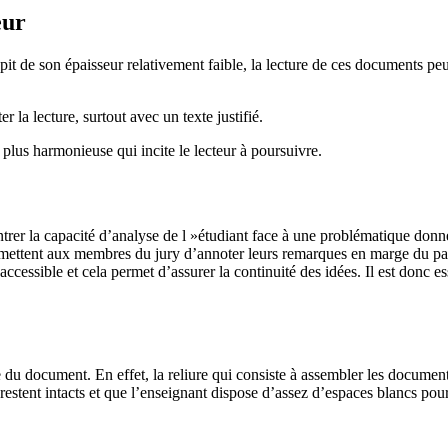
eur
it de son épaisseur relativement faible, la lecture de ces documents pe
 la lecture, surtout avec un texte justifié.
plus harmonieuse qui incite le lecteur à poursuivre.
trer la capacité d’analyse de l »étudiant face à une problématique do
ermettent aux membres du jury d’annoter leurs remarques en marge du para
 accessible et cela permet d’assurer la continuité des idées. Il est donc e
ure du document. En effet, la reliure qui consiste à assembler les docume
restent intacts et que l’enseignant dispose d’assez d’espaces blancs pour