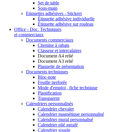
Set de table
Sous-main
Etiquettes adhésives - Stickers
Étiquette adhésive individuelle
Étiquette adhésive sur rouleau
Office - Doc. Techniques
et commerciaux
Documents commerciaux
Chemise à rabats
Classeur et intercalaires
Document A4 relié
Document A3 relié
Plaquette de présentation
Documents techniques
Bloc-note
Feuille perforée
Mode d'emploi , fiche technique
Plastification
Transparent
Calendriers personnalisés
Calendrier chevalet
Calendrier magnétique personnalisé
Calendrier mural personnalisé
Calendrier plié agrafé
Calendrier souple