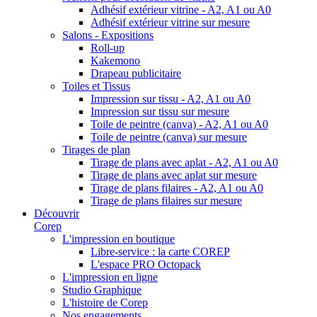
Adhésif extérieur vitrine - A2, A1 ou A0
Adhésif extérieur vitrine sur mesure
Salons - Expositions
Roll-up
Kakemono
Drapeau publicitaire
Toiles et Tissus
Impression sur tissu - A2, A1 ou A0
Impression sur tissu sur mesure
Toile de peintre (canva) - A2, A1 ou A0
Toile de peintre (canva) sur mesure
Tirages de plan
Tirage de plans avec aplat - A2, A1 ou A0
Tirage de plans avec aplat sur mesure
Tirage de plans filaires - A2, A1 ou A0
Tirage de plans filaires sur mesure
Découvrir
Corep
L'impression en boutique
Libre-service : la carte COREP
L'espace PRO Octopack
L'impression en ligne
Studio Graphique
L'histoire de Corep
Nos engagements