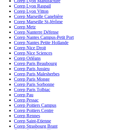
Corep Lyon Manufacture
Corep Lyon Raspail
Corep Lyon Vitton
Corep Marseille Canebière
Corep Marseille St-Jérôme
Corep Metz
Corep Nanterre Défense
Corep Nantes Campus-Petit Port
Corep Nantes Petite Hollande
Corep Nice Droit
Corep Nice Sciences
Corep Orléans
Corep Paris Beaubourg
Corep Paris Jussieu
Corep Paris Malesherbes
Corep Paris Monge
Corep Paris Sorbonne
Corep Paris Tolbiac
Corep Pau
Corep Pessac
Corep Poitiers Campus
Corep Poitiers Centre
Corep Rennes
Corep Saint-Etienne
Corep Strasbourg Brant