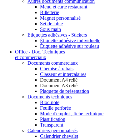
Autres documents communication
Menu et carte restaurant
Billetterie
Magnet personnalisé
Set de table
Sous-main
Etiquettes adhésives - Stickers
Étiquette adhésive individuelle
Étiquette adhésive sur rouleau
Office - Doc. Techniques
et commerciaux
Documents commerciaux
Chemise à rabats
Classeur et intercalaires
Document A4 relié
Document A3 relié
Plaquette de présentation
Documents techniques
Bloc-note
Feuille perforée
Mode d'emploi , fiche technique
Plastification
Transparent
Calendriers personnalisés
Calendrier chevalet