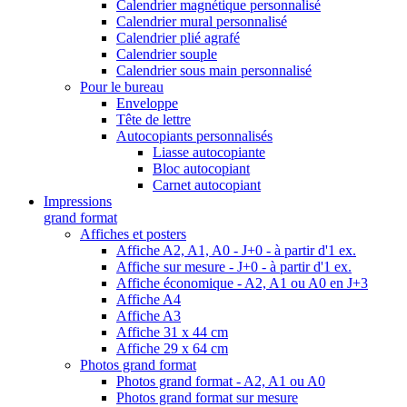
Calendrier magnétique personnalisé
Calendrier mural personnalisé
Calendrier plié agrafé
Calendrier souple
Calendrier sous main personnalisé
Pour le bureau
Enveloppe
Tête de lettre
Autocopiants personnalisés
Liasse autocopiante
Bloc autocopiant
Carnet autocopiant
Impressions
grand format
Affiches et posters
Affiche A2, A1, A0 - J+0 - à partir d'1 ex.
Affiche sur mesure - J+0 - à partir d'1 ex.
Affiche économique - A2, A1 ou A0 en J+3
Affiche A4
Affiche A3
Affiche 31 x 44 cm
Affiche 29 x 64 cm
Photos grand format
Photos grand format - A2, A1 ou A0
Photos grand format sur mesure