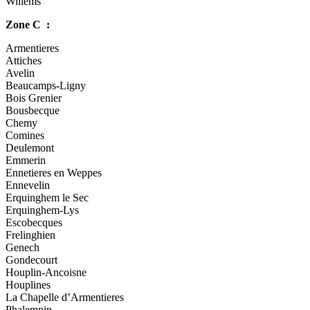
Willems
Zone C :
Armentieres
Attiches
Avelin
Beaucamps-Ligny
Bois Grenier
Bousbecque
Chemy
Comines
Deulemont
Emmerin
Ennetieres en Weppes
Ennevelin
Erquinghem le Sec
Erquinghem-Lys
Escobecques
Frelinghien
Genech
Gondecourt
Houplin-Ancoisne
Houplines
La Chapelle d’Armentieres
Phalempin