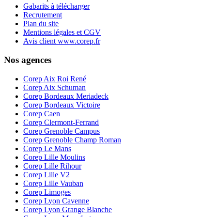
Gabarits à télécharger
Recrutement
Plan du site
Mentions légales et CGV
Avis client www.corep.fr
Nos agences
Corep Aix Roi René
Corep Aix Schuman
Corep Bordeaux Meriadeck
Corep Bordeaux Victoire
Corep Caen
Corep Clermont-Ferrand
Corep Grenoble Campus
Corep Grenoble Champ Roman
Corep Le Mans
Corep Lille Moulins
Corep Lille Rihour
Corep Lille V2
Corep Lille Vauban
Corep Limoges
Corep Lyon Cavenne
Corep Lyon Grange Blanche