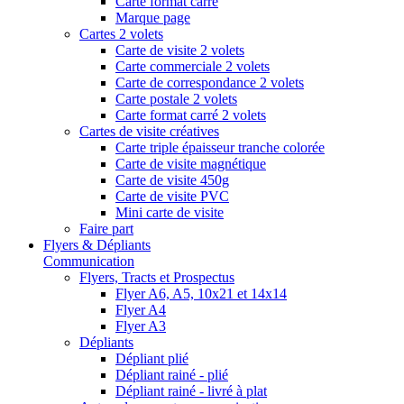
Carte format carré
Marque page
Cartes 2 volets
Carte de visite 2 volets
Carte commerciale 2 volets
Carte de correspondance 2 volets
Carte postale 2 volets
Carte format carré 2 volets
Cartes de visite créatives
Carte triple épaisseur tranche colorée
Carte de visite magnétique
Carte de visite 450g
Carte de visite PVC
Mini carte de visite
Faire part
Flyers & Dépliants
Communication
Flyers, Tracts et Prospectus
Flyer A6, A5, 10x21 et 14x14
Flyer A4
Flyer A3
Dépliants
Dépliant plié
Dépliant rainé - plié
Dépliant rainé - livré à plat