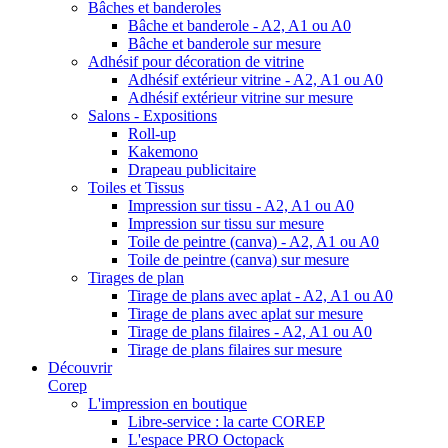
Bâches et banderoles
Bâche et banderole - A2, A1 ou A0
Bâche et banderole sur mesure
Adhésif pour décoration de vitrine
Adhésif extérieur vitrine - A2, A1 ou A0
Adhésif extérieur vitrine sur mesure
Salons - Expositions
Roll-up
Kakemono
Drapeau publicitaire
Toiles et Tissus
Impression sur tissu - A2, A1 ou A0
Impression sur tissu sur mesure
Toile de peintre (canva) - A2, A1 ou A0
Toile de peintre (canva) sur mesure
Tirages de plan
Tirage de plans avec aplat - A2, A1 ou A0
Tirage de plans avec aplat sur mesure
Tirage de plans filaires - A2, A1 ou A0
Tirage de plans filaires sur mesure
Découvrir
Corep
L'impression en boutique
Libre-service : la carte COREP
L'espace PRO Octopack