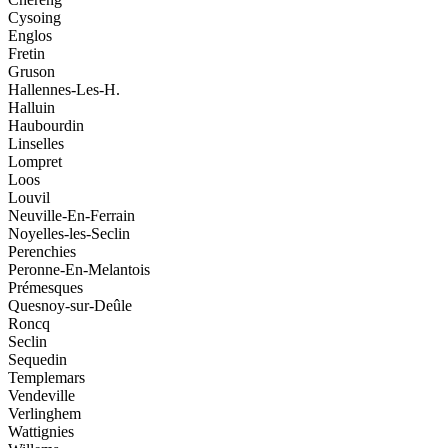
Cysoing
Englos
Fretin
Gruson
Hallennes-Les-H.
Halluin
Haubourdin
Linselles
Lompret
Loos
Louvil
Neuville-En-Ferrain
Noyelles-les-Seclin
Perenchies
Peronne-En-Melantois
Prémesques
Quesnoy-sur-Deûle
Roncq
Seclin
Sequedin
Templemars
Vendeville
Verlinghem
Wattignies