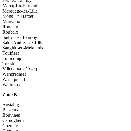
Lys-lez-Lannoy
Marcq-En-Baroeul
Marquette-lez-Lille
Mons-En-Baroeul
Mouvaux
Ronchin
Roubaix
Sailly-Lez-Lannoy
Saint-André-Lez-Lille
Sanghin-en-Mélantois
Toufflers
Tourcoing
Tressin
Villeneuve d’Ascq
Wanbrechies
Washquehal
Wattrelos
Zone B :
Anstaing
Baisieux
Bouvines
Capinghem
Chereng
Chéreng