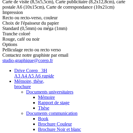
Carte de visite (8,5x5,5cm), Carte publicitaire (8,2x12,8cm), carte
postale A6 (10x15cm), Carte de correspondance (10x21cm)
Impression
Recto ou recto-verso, couleur
Choix de l'épaisseur du papier
Standard (0,5mm) ou méga (1mm)
Tranche coloré
Rouge, café ou noir
Options
Pelliculage recto ou recto verso
Contactez notre graphiste par email
studio-graphique@corep.fr
Drive Corep 3H
A3 A4 A5 A6
rapide
Mémoire, thèse,
brochure
Documents universitaires
Mémoire
Rapport de stage
Thèse
Documents communication
Book
Brochure Couleur
Brochure Noir et blanc