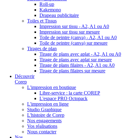
Roll-up
Kakemono
Drapeau publicitaire
Toiles et Tissus
Impression sur tissu - A2, A1 ou A0
Impression sur tissu sur mesure
Toile de peintre (canva) - A2, A1 ou A0
Toile de peintre (canva) sur mesure
Tirages de plan
Tirage de plans avec aplat - A2, A1 ou A0
Tirage de plans avec aplat sur mesure
Tirage de plans filaires - A2, A1 ou A0
Tirage de plans filaires sur mesure
Découvrir
Corep
L'impression en boutique
Libre-service : la carte COREP
L'espace PRO Octopack
L'impression en ligne
Studio Graphique
L'histoire de Corep
Nos engagements
Vos réalisations
Nous contacter
Nos