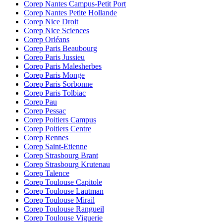
Corep Nantes Campus-Petit Port
Corep Nantes Petite Hollande
Corep Nice Droit
Corep Nice Sciences
Corep Orléans
Corep Paris Beaubourg
Corep Paris Jussieu
Corep Paris Malesherbes
Corep Paris Monge
Corep Paris Sorbonne
Corep Paris Tolbiac
Corep Pau
Corep Pessac
Corep Poitiers Campus
Corep Poitiers Centre
Corep Rennes
Corep Saint-Etienne
Corep Strasbourg Brant
Corep Strasbourg Krutenau
Corep Talence
Corep Toulouse Capitole
Corep Toulouse Lautman
Corep Toulouse Mirail
Corep Toulouse Rangueil
Corep Toulouse Viguerie