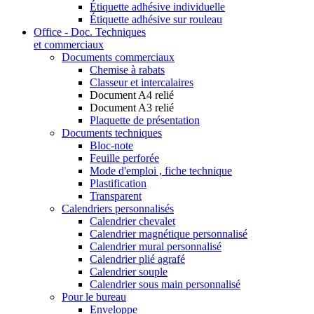
Étiquette adhésive individuelle
Étiquette adhésive sur rouleau
Office - Doc. Techniques
et commerciaux
Documents commerciaux
Chemise à rabats
Classeur et intercalaires
Document A4 relié
Document A3 relié
Plaquette de présentation
Documents techniques
Bloc-note
Feuille perforée
Mode d'emploi , fiche technique
Plastification
Transparent
Calendriers personnalisés
Calendrier chevalet
Calendrier magnétique personnalisé
Calendrier mural personnalisé
Calendrier plié agrafé
Calendrier souple
Calendrier sous main personnalisé
Pour le bureau
Enveloppe