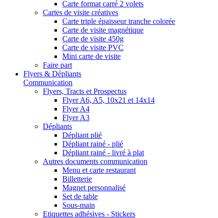
Carte format carré 2 volets
Cartes de visite créatives
Carte triple épaisseur tranche colorée
Carte de visite magnétique
Carte de visite 450g
Carte de visite PVC
Mini carte de visite
Faire part
Flyers & Dépliants
Communication
Flyers, Tracts et Prospectus
Flyer A6, A5, 10x21 et 14x14
Flyer A4
Flyer A3
Dépliants
Dépliant plié
Dépliant rainé - plié
Dépliant rainé - livré à plat
Autres documents communication
Menu et carte restaurant
Billetterie
Magnet personnalisé
Set de table
Sous-main
Etiquettes adhésives - Stickers