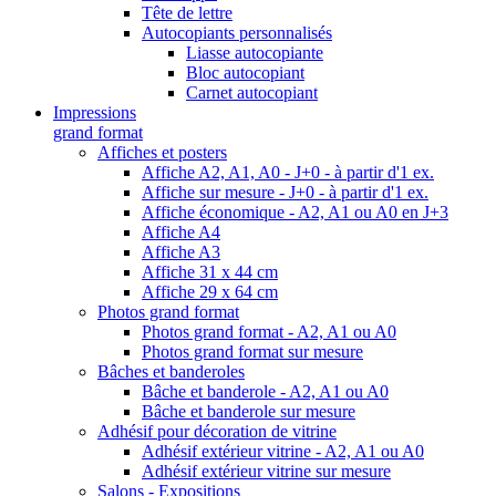
Tête de lettre
Autocopiants personnalisés
Liasse autocopiante
Bloc autocopiant
Carnet autocopiant
Impressions
grand format
Affiches et posters
Affiche A2, A1, A0 - J+0 - à partir d'1 ex.
Affiche sur mesure - J+0 - à partir d'1 ex.
Affiche économique - A2, A1 ou A0 en J+3
Affiche A4
Affiche A3
Affiche 31 x 44 cm
Affiche 29 x 64 cm
Photos grand format
Photos grand format - A2, A1 ou A0
Photos grand format sur mesure
Bâches et banderoles
Bâche et banderole - A2, A1 ou A0
Bâche et banderole sur mesure
Adhésif pour décoration de vitrine
Adhésif extérieur vitrine - A2, A1 ou A0
Adhésif extérieur vitrine sur mesure
Salons - Expositions