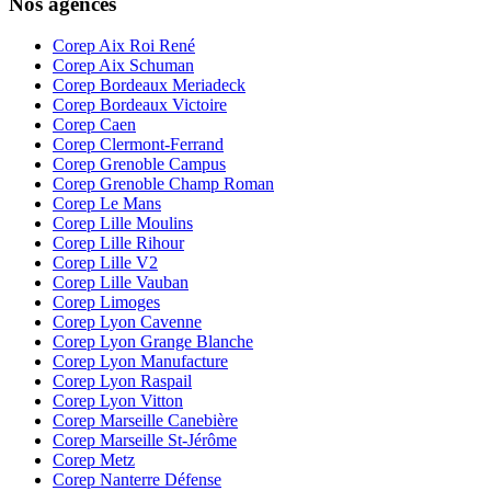
Nos agences
Corep Aix Roi René
Corep Aix Schuman
Corep Bordeaux Meriadeck
Corep Bordeaux Victoire
Corep Caen
Corep Clermont-Ferrand
Corep Grenoble Campus
Corep Grenoble Champ Roman
Corep Le Mans
Corep Lille Moulins
Corep Lille Rihour
Corep Lille V2
Corep Lille Vauban
Corep Limoges
Corep Lyon Cavenne
Corep Lyon Grange Blanche
Corep Lyon Manufacture
Corep Lyon Raspail
Corep Lyon Vitton
Corep Marseille Canebière
Corep Marseille St-Jérôme
Corep Metz
Corep Nanterre Défense