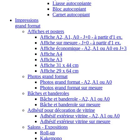
Liasse autocopiante
Bloc autocopiant
Carnet autocopiant
Impressions
grand format
Affiches et posters
Affiche A2, A1, A0 - J+0 - à partir d'1 ex.
Affiche sur mesure - J+0 - à partir d'1 ex.
Affiche économique - A2, A1 ou A0 en J+3
Affiche A4
Affiche A3
Affiche 31 x 44 cm
Affiche 29 x 64 cm
Photos grand format
Photos grand format - A2, A1 ou A0
Photos grand format sur mesure
Bâches et banderoles
Bâche et banderole - A2, A1 ou A0
Bâche et banderole sur mesure
Adhésif pour décoration de vitrine
Adhésif extérieur vitrine - A2, A1 ou A0
Adhésif extérieur vitrine sur mesure
Salons - Expositions
Roll-up
Kakemono