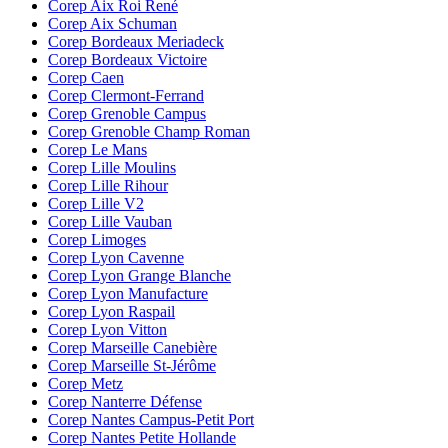
Corep Aix Roi René
Corep Aix Schuman
Corep Bordeaux Meriadeck
Corep Bordeaux Victoire
Corep Caen
Corep Clermont-Ferrand
Corep Grenoble Campus
Corep Grenoble Champ Roman
Corep Le Mans
Corep Lille Moulins
Corep Lille Rihour
Corep Lille V2
Corep Lille Vauban
Corep Limoges
Corep Lyon Cavenne
Corep Lyon Grange Blanche
Corep Lyon Manufacture
Corep Lyon Raspail
Corep Lyon Vitton
Corep Marseille Canebière
Corep Marseille St-Jérôme
Corep Metz
Corep Nanterre Défense
Corep Nantes Campus-Petit Port
Corep Nantes Petite Hollande