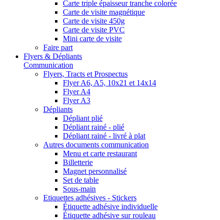
Carte triple épaisseur tranche colorée
Carte de visite magnétique
Carte de visite 450g
Carte de visite PVC
Mini carte de visite
Faire part
Flyers & Dépliants
Communication
Flyers, Tracts et Prospectus
Flyer A6, A5, 10x21 et 14x14
Flyer A4
Flyer A3
Dépliants
Dépliant plié
Dépliant rainé - plié
Dépliant rainé - livré à plat
Autres documents communication
Menu et carte restaurant
Billetterie
Magnet personnalisé
Set de table
Sous-main
Etiquettes adhésives - Stickers
Étiquette adhésive individuelle
Étiquette adhésive sur rouleau