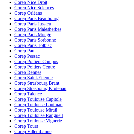
Corep Nice Droit
Corep Nice Sciences
Corep Orléans
Corep Paris Beaubourg
Corep Paris Jussieu
Corep Paris Malesherbes
Corep Paris Monge
Corep Paris Sorbonne
Corep Paris Tolbiac
Corep Pau
Corep Pessac
Corep Poitiers Campus
Corep Poitiers Centre
Corep Rennes
Corep Saint-Etienne
Corep Strasbourg Brant
Corep Strasbourg Krutenau
Corep Talence
Corep Toulouse Capitole
Corep Toulouse Lautman
Corep Toulouse Mirail
Corep Toulouse Rangueil
Corep Toulouse Viguerie
Corep Tours
Corep Villeurbanne