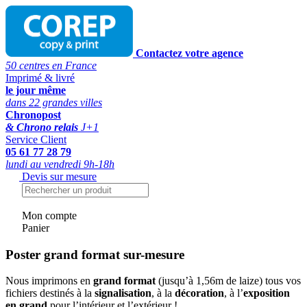
Contactez votre agence
50 centres en France
Imprimé & livré
le jour même
dans 22 grandes villes
Chronopost
& Chrono relais
J+1
Service Client
05 61 77 28 79
lundi au vendredi 9h-18h
Devis sur mesure
Mon compte
Panier
Poster grand format sur-mesure
Nous imprimons en
grand format
(jusqu’à 1,56m de laize) tous vos
fichiers destinés à la
signalisation
, à la
décoration
, à l’
exposition
en grand
pour l’intérieur et l’extérieur !