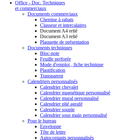
Office - Doc. Techniques
et commerciaux
Documents commerciaux
Chemise à rabats
Classeur et intercalaires
Document A4 relié
Document A3 relié
Plaquette de présentation
Documents techniques
Bloc-note
Feuille perforée
Mode d'emploi , fiche technique
Plastification
Transparent
Calendriers personnalisés
Calendrier chevalet
Calendrier magnétique personnalisé
Calendrier mural personnalisé
Calendrier plié agrafé
Calendrier souple
Calendrier sous main personnalisé
Pour le bureau
Enveloppe
Tête de lettre
Autocopiants personnalisés