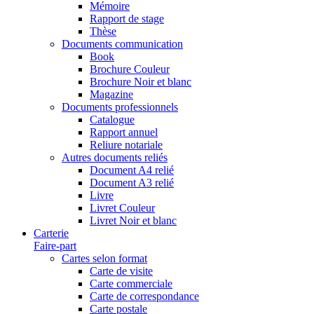
Mémoire
Rapport de stage
Thèse
Documents communication
Book
Brochure Couleur
Brochure Noir et blanc
Magazine
Documents professionnels
Catalogue
Rapport annuel
Reliure notariale
Autres documents reliés
Document A4 relié
Document A3 relié
Livre
Livret Couleur
Livret Noir et blanc
Carterie
Faire-part
Cartes selon format
Carte de visite
Carte commerciale
Carte de correspondance
Carte postale