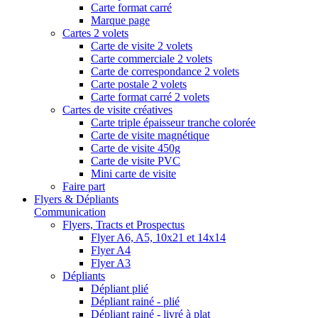
Carte format carré
Marque page
Cartes 2 volets
Carte de visite 2 volets
Carte commerciale 2 volets
Carte de correspondance 2 volets
Carte postale 2 volets
Carte format carré 2 volets
Cartes de visite créatives
Carte triple épaisseur tranche colorée
Carte de visite magnétique
Carte de visite 450g
Carte de visite PVC
Mini carte de visite
Faire part
Flyers & Dépliants
Communication
Flyers, Tracts et Prospectus
Flyer A6, A5, 10x21 et 14x14
Flyer A4
Flyer A3
Dépliants
Dépliant plié
Dépliant rainé - plié
Dépliant rainé - livré à plat