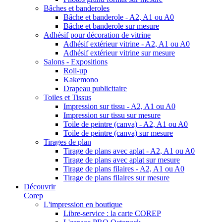
Bâches et banderoles
Bâche et banderole - A2, A1 ou A0
Bâche et banderole sur mesure
Adhésif pour décoration de vitrine
Adhésif extérieur vitrine - A2, A1 ou A0
Adhésif extérieur vitrine sur mesure
Salons - Expositions
Roll-up
Kakemono
Drapeau publicitaire
Toiles et Tissus
Impression sur tissu - A2, A1 ou A0
Impression sur tissu sur mesure
Toile de peintre (canva) - A2, A1 ou A0
Toile de peintre (canva) sur mesure
Tirages de plan
Tirage de plans avec aplat - A2, A1 ou A0
Tirage de plans avec aplat sur mesure
Tirage de plans filaires - A2, A1 ou A0
Tirage de plans filaires sur mesure
Découvrir
Corep
L'impression en boutique
Libre-service : la carte COREP