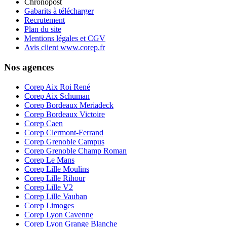
Chronopost
Gabarits à télécharger
Recrutement
Plan du site
Mentions légales et CGV
Avis client www.corep.fr
Nos agences
Corep Aix Roi René
Corep Aix Schuman
Corep Bordeaux Meriadeck
Corep Bordeaux Victoire
Corep Caen
Corep Clermont-Ferrand
Corep Grenoble Campus
Corep Grenoble Champ Roman
Corep Le Mans
Corep Lille Moulins
Corep Lille Rihour
Corep Lille V2
Corep Lille Vauban
Corep Limoges
Corep Lyon Cavenne
Corep Lyon Grange Blanche