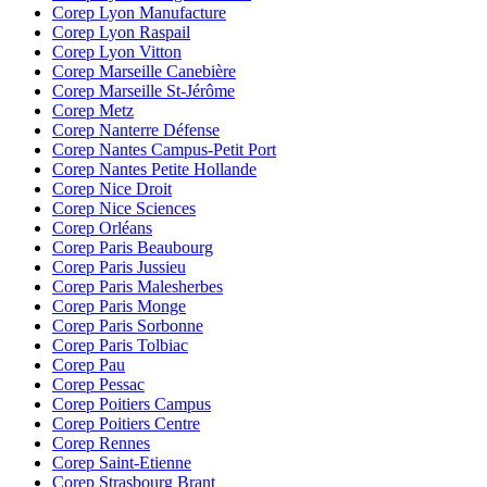
Corep Lyon Manufacture
Corep Lyon Raspail
Corep Lyon Vitton
Corep Marseille Canebière
Corep Marseille St-Jérôme
Corep Metz
Corep Nanterre Défense
Corep Nantes Campus-Petit Port
Corep Nantes Petite Hollande
Corep Nice Droit
Corep Nice Sciences
Corep Orléans
Corep Paris Beaubourg
Corep Paris Jussieu
Corep Paris Malesherbes
Corep Paris Monge
Corep Paris Sorbonne
Corep Paris Tolbiac
Corep Pau
Corep Pessac
Corep Poitiers Campus
Corep Poitiers Centre
Corep Rennes
Corep Saint-Etienne
Corep Strasbourg Brant