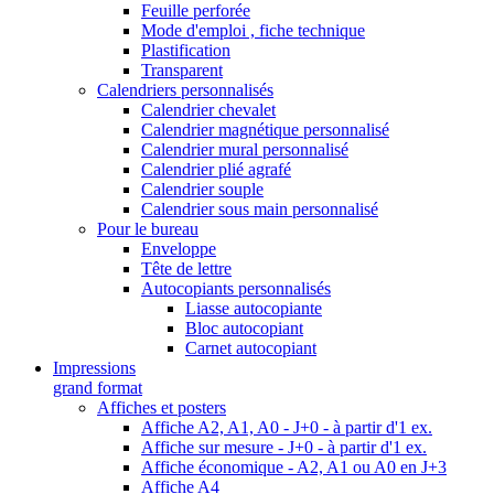
Feuille perforée
Mode d'emploi , fiche technique
Plastification
Transparent
Calendriers personnalisés
Calendrier chevalet
Calendrier magnétique personnalisé
Calendrier mural personnalisé
Calendrier plié agrafé
Calendrier souple
Calendrier sous main personnalisé
Pour le bureau
Enveloppe
Tête de lettre
Autocopiants personnalisés
Liasse autocopiante
Bloc autocopiant
Carnet autocopiant
Impressions
grand format
Affiches et posters
Affiche A2, A1, A0 - J+0 - à partir d'1 ex.
Affiche sur mesure - J+0 - à partir d'1 ex.
Affiche économique - A2, A1 ou A0 en J+3
Affiche A4