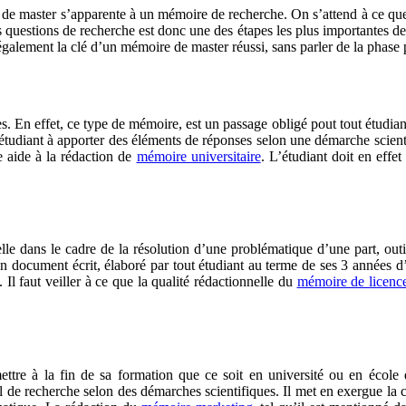
 de master s’apparente à un mémoire de recherche. On s’attend à ce que l’
s questions de recherche est donc une des étapes les plus importantes d
lement la clé d’un mémoire de master réussi, sans parler de la phase pr
 En effet, ce type de mémoire, est un passage obligé pout tout étudiant i
 l’étudiant à apporter des éléments de réponses selon une démarche scien
e aide à la rédaction de
mémoire universitaire
. L’étudiant doit en eff
elle dans le cadre de la résolution d’une problématique d’une part, outil
un document écrit, élaboré par tout étudiant au terme de ses 3 années 
 Il faut veiller à ce que la qualité rédactionnelle du
mémoire de licenc
ettre à la fin de sa formation que ce soit en université ou en école
l de recherche selon des démarches scientifiques. Il met en exergue la c