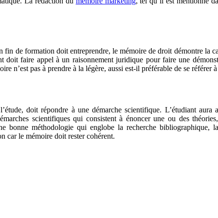
matique. La rédaction du
mémoire marketing
, tel qu’il est mentionné 
en fin de formation doit entreprendre, le mémoire de droit démontre la cap
iant doit faire appel à un raisonnement juridique pour faire une démonst
re n’est pas à prendre à la légère, aussi est-il préférable de se référer 
l’étude, doit répondre à une démarche scientifique. L’étudiant aura 
démarches scientifiques qui consistent à énoncer une ou des théories
ne bonne méthodologie qui englobe la recherche bibliographique, la 
on car le mémoire doit rester cohérent.