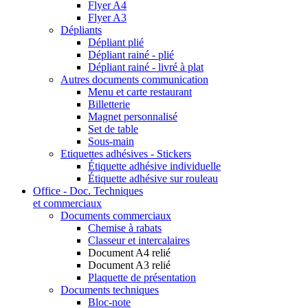
Flyer A4
Flyer A3
Dépliants
Dépliant plié
Dépliant rainé - plié
Dépliant rainé - livré à plat
Autres documents communication
Menu et carte restaurant
Billetterie
Magnet personnalisé
Set de table
Sous-main
Etiquettes adhésives - Stickers
Étiquette adhésive individuelle
Étiquette adhésive sur rouleau
Office - Doc. Techniques
et commerciaux
Documents commerciaux
Chemise à rabats
Classeur et intercalaires
Document A4 relié
Document A3 relié
Plaquette de présentation
Documents techniques
Bloc-note