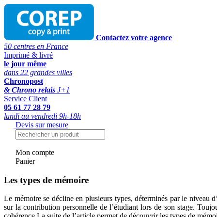
Contactez votre agence
50 centres en France
Imprimé & livré
le jour même
dans 22 grandes villes
Chronopost
& Chrono relais
J+1
Service Client
05 61 77 28 79
lundi au vendredi 9h-18h
Devis sur mesure
Mon compte
Panier
Les types de mémoire
Le mémoire se décline en plusieurs types, déterminés par le niveau d’
sur la contribution personnelle de l’étudiant lors de son stage. Toujo
cohérence.La suite de l’article permet de découvrir les types de mémo