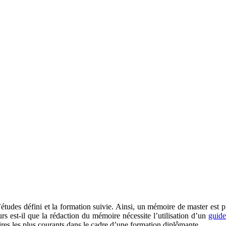
études défini et la formation suivie. Ainsi, un mémoire de master est 
urs est-il que la rédaction du mémoire nécessite l’utilisation d’un
guid
ires les plus courants dans le cadre d’une formation diplômante.