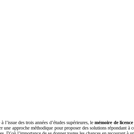
e à l’issue des trois années d’études supérieures, le
mémoire de licence
ouver une approche méthodique pour proposer des solutions répondant à 
es. D’où l’importance de se donner toutes les chances en recourant à un