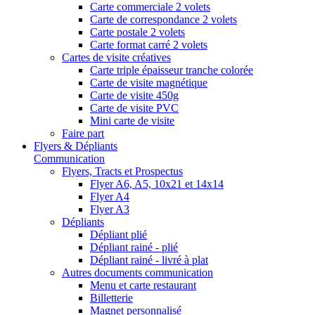
Carte commerciale 2 volets
Carte de correspondance 2 volets
Carte postale 2 volets
Carte format carré 2 volets
Cartes de visite créatives
Carte triple épaisseur tranche colorée
Carte de visite magnétique
Carte de visite 450g
Carte de visite PVC
Mini carte de visite
Faire part
Flyers & Dépliants
Communication
Flyers, Tracts et Prospectus
Flyer A6, A5, 10x21 et 14x14
Flyer A4
Flyer A3
Dépliants
Dépliant plié
Dépliant rainé - plié
Dépliant rainé - livré à plat
Autres documents communication
Menu et carte restaurant
Billetterie
Magnet personnalisé