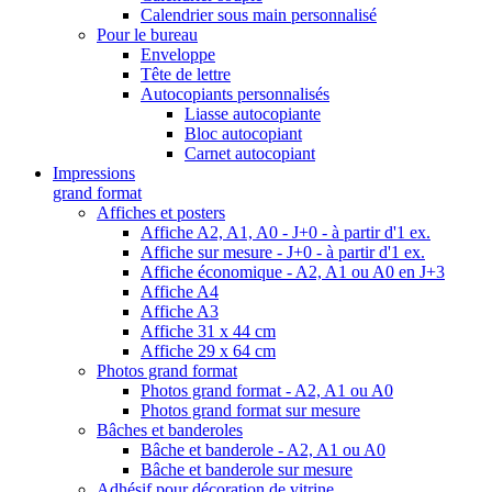
Calendrier sous main personnalisé
Pour le bureau
Enveloppe
Tête de lettre
Autocopiants personnalisés
Liasse autocopiante
Bloc autocopiant
Carnet autocopiant
Impressions
grand format
Affiches et posters
Affiche A2, A1, A0 - J+0 - à partir d'1 ex.
Affiche sur mesure - J+0 - à partir d'1 ex.
Affiche économique - A2, A1 ou A0 en J+3
Affiche A4
Affiche A3
Affiche 31 x 44 cm
Affiche 29 x 64 cm
Photos grand format
Photos grand format - A2, A1 ou A0
Photos grand format sur mesure
Bâches et banderoles
Bâche et banderole - A2, A1 ou A0
Bâche et banderole sur mesure
Adhésif pour décoration de vitrine