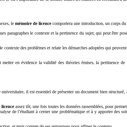
nexes, le
mémoire de licence
comportera une introduction, un corps du
lques paragraphes le contexte et la pertinence du sujet, qui peut être p
 le contexte des problèmes et relate les démarches adoptées qui peuvent ê
 mettre en évidence la validité des théories émises, la pertinence de l
universitaire, il est essentiel de présenter un document bien structuré, 
 licence
assez tôt, une fois toutes les données rassemblées, pour permet
analyse de l’étudiant à cerner une problématique et à y apporter des sol
daction, et tenir compte de ses remarques pour affiner le contenu.