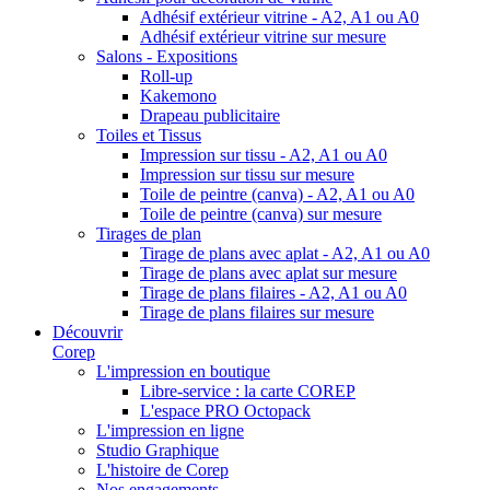
Adhésif extérieur vitrine - A2, A1 ou A0
Adhésif extérieur vitrine sur mesure
Salons - Expositions
Roll-up
Kakemono
Drapeau publicitaire
Toiles et Tissus
Impression sur tissu - A2, A1 ou A0
Impression sur tissu sur mesure
Toile de peintre (canva) - A2, A1 ou A0
Toile de peintre (canva) sur mesure
Tirages de plan
Tirage de plans avec aplat - A2, A1 ou A0
Tirage de plans avec aplat sur mesure
Tirage de plans filaires - A2, A1 ou A0
Tirage de plans filaires sur mesure
Découvrir
Corep
L'impression en boutique
Libre-service : la carte COREP
L'espace PRO Octopack
L'impression en ligne
Studio Graphique
L'histoire de Corep
Nos engagements