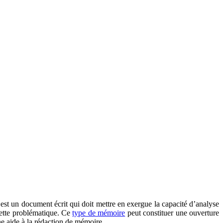
est un document écrit qui doit mettre en exergue la capacité d’analyse
cette problématique. Ce
type de mémoire
peut constituer une ouverture
e aide à la rédaction de mémoire.