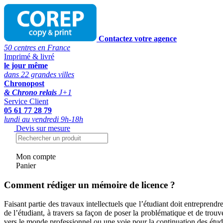
Contactez votre agence
50 centres en France
Imprimé & livré
le jour même
dans 22 grandes villes
Chronopost
& Chrono relais
J+1
Service Client
05 61 77 28 79
lundi au vendredi 9h-18h
Devis sur mesure
Mon compte
Panier
Comment rédiger un mémoire de licence ?
Faisant partie des travaux intellectuels que l’étudiant doit entreprendr
de l’étudiant, à travers sa façon de poser la problématique et de tr
vers le monde professionnel ou une voie pour la continuation des étud