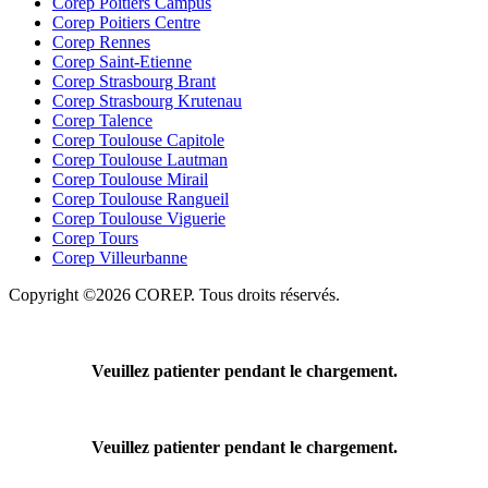
Corep Poitiers Campus
Corep Poitiers Centre
Corep Rennes
Corep Saint-Etienne
Corep Strasbourg Brant
Corep Strasbourg Krutenau
Corep Talence
Corep Toulouse Capitole
Corep Toulouse Lautman
Corep Toulouse Mirail
Corep Toulouse Rangueil
Corep Toulouse Viguerie
Corep Tours
Corep Villeurbanne
Copyright ©2026 COREP. Tous droits réservés.
Veuillez patienter pendant le chargement.
Veuillez patienter pendant le chargement.