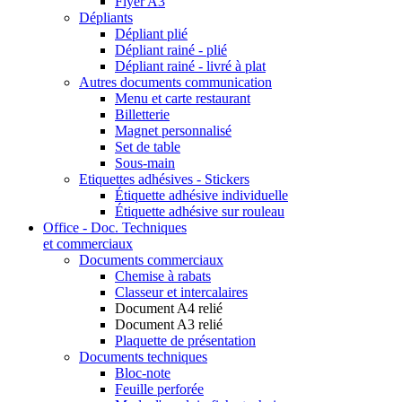
Flyer A3
Dépliants
Dépliant plié
Dépliant rainé - plié
Dépliant rainé - livré à plat
Autres documents communication
Menu et carte restaurant
Billetterie
Magnet personnalisé
Set de table
Sous-main
Etiquettes adhésives - Stickers
Étiquette adhésive individuelle
Étiquette adhésive sur rouleau
Office - Doc. Techniques
et commerciaux
Documents commerciaux
Chemise à rabats
Classeur et intercalaires
Document A4 relié
Document A3 relié
Plaquette de présentation
Documents techniques
Bloc-note
Feuille perforée