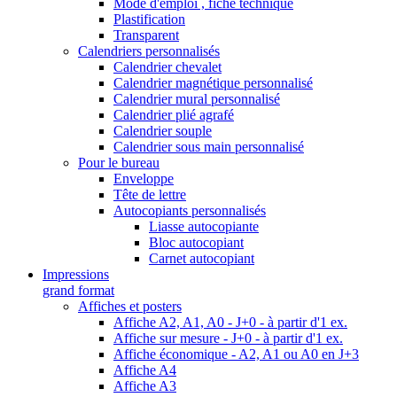
Mode d'emploi , fiche technique
Plastification
Transparent
Calendriers personnalisés
Calendrier chevalet
Calendrier magnétique personnalisé
Calendrier mural personnalisé
Calendrier plié agrafé
Calendrier souple
Calendrier sous main personnalisé
Pour le bureau
Enveloppe
Tête de lettre
Autocopiants personnalisés
Liasse autocopiante
Bloc autocopiant
Carnet autocopiant
Impressions
grand format
Affiches et posters
Affiche A2, A1, A0 - J+0 - à partir d'1 ex.
Affiche sur mesure - J+0 - à partir d'1 ex.
Affiche économique - A2, A1 ou A0 en J+3
Affiche A4
Affiche A3