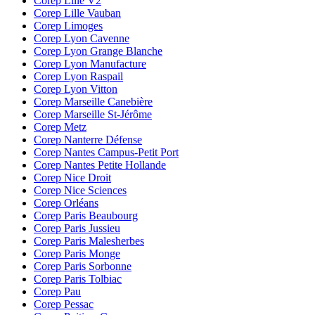
Corep Lille V2
Corep Lille Vauban
Corep Limoges
Corep Lyon Cavenne
Corep Lyon Grange Blanche
Corep Lyon Manufacture
Corep Lyon Raspail
Corep Lyon Vitton
Corep Marseille Canebière
Corep Marseille St-Jérôme
Corep Metz
Corep Nanterre Défense
Corep Nantes Campus-Petit Port
Corep Nantes Petite Hollande
Corep Nice Droit
Corep Nice Sciences
Corep Orléans
Corep Paris Beaubourg
Corep Paris Jussieu
Corep Paris Malesherbes
Corep Paris Monge
Corep Paris Sorbonne
Corep Paris Tolbiac
Corep Pau
Corep Pessac