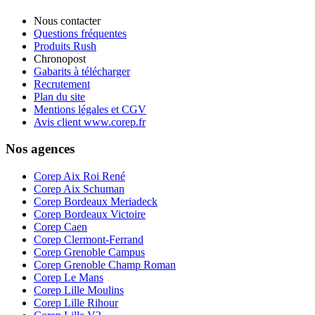
Nous contacter
Questions fréquentes
Produits Rush
Chronopost
Gabarits à télécharger
Recrutement
Plan du site
Mentions légales et CGV
Avis client www.corep.fr
Nos agences
Corep Aix Roi René
Corep Aix Schuman
Corep Bordeaux Meriadeck
Corep Bordeaux Victoire
Corep Caen
Corep Clermont-Ferrand
Corep Grenoble Campus
Corep Grenoble Champ Roman
Corep Le Mans
Corep Lille Moulins
Corep Lille Rihour