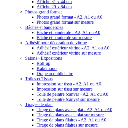
Affiche 31 x 44 cm
Affiche 29 x 64 cm
Photos grand format
Photos grand format - A2, A1 ou A0
Photos grand format sur mesure
Bâches et banderoles
Bâche et banderole - A2, A1 ou A0
Bâche et banderole sur mesure
Adhésif pour décoration de vitrine
Adhésif extérieur vitrine - A2, A1 ou A0
Adhésif extérieur vitrine sur mesure
Salons - Expositions
Roll-up
Kakemono
Drapeau publicitaire
Toiles et Tissus
Impression sur tissu - A2, A1 ou A0
Impression sur tissu sur mesure
Toile de peintre (canva) - A2, A1 ou A0
Toile de peintre (canva) sur mesure
Tirages de plan
Tirage de plans avec aplat - A2, A1 ou A0
Tirage de plans avec aplat sur mesure
Tirage de plans filaires - A2, A1 ou A0
Tirage de plans filaires sur mesure