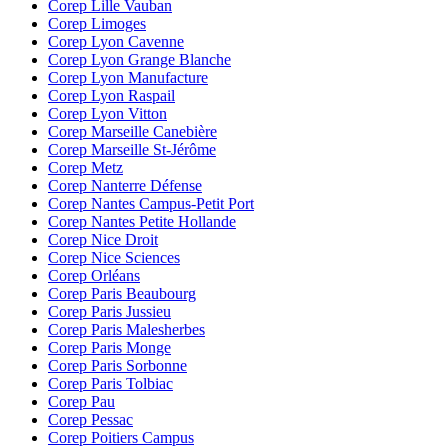
Corep Lille Vauban
Corep Limoges
Corep Lyon Cavenne
Corep Lyon Grange Blanche
Corep Lyon Manufacture
Corep Lyon Raspail
Corep Lyon Vitton
Corep Marseille Canebière
Corep Marseille St-Jérôme
Corep Metz
Corep Nanterre Défense
Corep Nantes Campus-Petit Port
Corep Nantes Petite Hollande
Corep Nice Droit
Corep Nice Sciences
Corep Orléans
Corep Paris Beaubourg
Corep Paris Jussieu
Corep Paris Malesherbes
Corep Paris Monge
Corep Paris Sorbonne
Corep Paris Tolbiac
Corep Pau
Corep Pessac
Corep Poitiers Campus