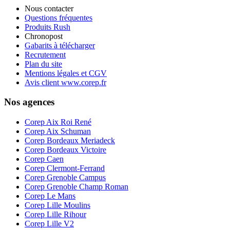
Nous contacter
Questions fréquentes
Produits Rush
Chronopost
Gabarits à télécharger
Recrutement
Plan du site
Mentions légales et CGV
Avis client www.corep.fr
Nos agences
Corep Aix Roi René
Corep Aix Schuman
Corep Bordeaux Meriadeck
Corep Bordeaux Victoire
Corep Caen
Corep Clermont-Ferrand
Corep Grenoble Campus
Corep Grenoble Champ Roman
Corep Le Mans
Corep Lille Moulins
Corep Lille Rihour
Corep Lille V2