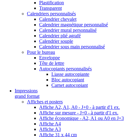
Plastification
Transparent
Calendriers personnalisés
Calendrier chevalet
Calendrier magnétique personnalisé
Calendrier mural personnalisé
Calendrier plié agrafé
Calendrier souple
Calendrier sous main personnalisé
Pour le bureau
Enveloppe
Tête de lettre
Autocopiants personnalisés
Liasse autocopiante
Bloc autocopiant
Carnet autocopiant
Impressions
grand format
Affiches et posters
Affiche A2, A1, A0 - J+0 - à partir d'1 ex.
Affiche sur mesure - J+0 - à partir d'1 ex.
Affiche économique - A2, A1 ou A0 en J+3
Affiche A4
Affiche A3
Affiche 31 x 44 cm