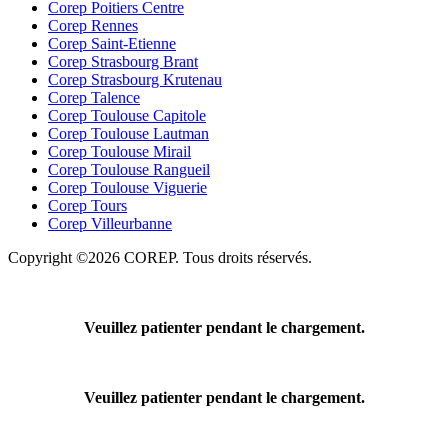
Corep Poitiers Centre
Corep Rennes
Corep Saint-Etienne
Corep Strasbourg Brant
Corep Strasbourg Krutenau
Corep Talence
Corep Toulouse Capitole
Corep Toulouse Lautman
Corep Toulouse Mirail
Corep Toulouse Rangueil
Corep Toulouse Viguerie
Corep Tours
Corep Villeurbanne
Copyright ©2026 COREP. Tous droits réservés.
Veuillez patienter pendant le chargement.
Veuillez patienter pendant le chargement.