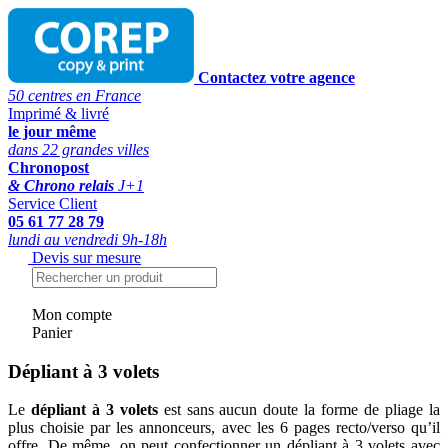
Contactez votre agence
50 centres en France
Imprimé & livré
le jour même
dans 22 grandes villes
Chronopost
& Chrono relais
J+1
Service Client
05 61 77 28 79
lundi au vendredi 9h-18h
Devis sur mesure
Mon compte
Panier
Dépliant à 3 volets
Le
dépliant à 3 volets
est sans aucun doute la forme de pliage la
plus choisie par les annonceurs, avec les 6 pages recto/verso qu’il
offre. De même, on peut confectionner un dépliant à 3 volets avec