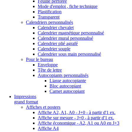
Feuille perforée
Mode d'emploi , fiche technique
Plastification
Transparent
Calendriers personnalisés
Calendrier chevalet
Calendrier magnétique personnalisé
Calendrier mural personnalisé
Calendrier plié agrafé
Calendrier souple
Calendrier sous main personnalisé
Pour le bureau
Enveloppe
Tête de lettre
Autocopiants personnalisés
Liasse autocopiante
Bloc autocopiant
Carnet autocopiant
Impressions
grand format
Affiches et posters
Affiche A2, A1, A0 - J+0 - à partir d'1 ex.
Affiche sur mesure - J+0 - à partir d'1 ex.
Affiche économique - A2, A1 ou A0 en J+3
Affiche A4