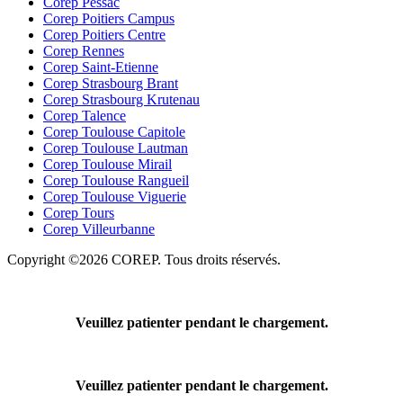
Corep Pessac
Corep Poitiers Campus
Corep Poitiers Centre
Corep Rennes
Corep Saint-Etienne
Corep Strasbourg Brant
Corep Strasbourg Krutenau
Corep Talence
Corep Toulouse Capitole
Corep Toulouse Lautman
Corep Toulouse Mirail
Corep Toulouse Rangueil
Corep Toulouse Viguerie
Corep Tours
Corep Villeurbanne
Copyright ©2026 COREP. Tous droits réservés.
Veuillez patienter pendant le chargement.
Veuillez patienter pendant le chargement.