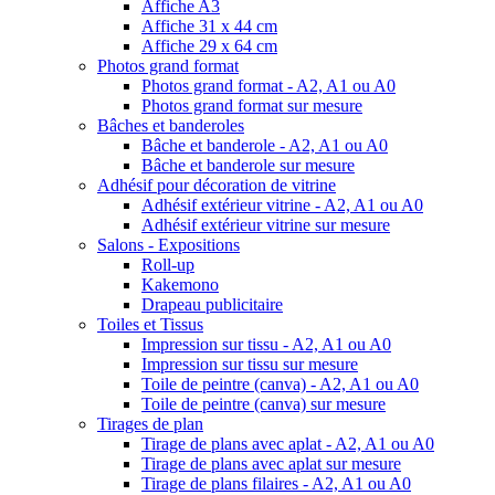
Affiche A3
Affiche 31 x 44 cm
Affiche 29 x 64 cm
Photos grand format
Photos grand format - A2, A1 ou A0
Photos grand format sur mesure
Bâches et banderoles
Bâche et banderole - A2, A1 ou A0
Bâche et banderole sur mesure
Adhésif pour décoration de vitrine
Adhésif extérieur vitrine - A2, A1 ou A0
Adhésif extérieur vitrine sur mesure
Salons - Expositions
Roll-up
Kakemono
Drapeau publicitaire
Toiles et Tissus
Impression sur tissu - A2, A1 ou A0
Impression sur tissu sur mesure
Toile de peintre (canva) - A2, A1 ou A0
Toile de peintre (canva) sur mesure
Tirages de plan
Tirage de plans avec aplat - A2, A1 ou A0
Tirage de plans avec aplat sur mesure
Tirage de plans filaires - A2, A1 ou A0