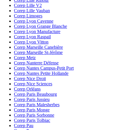
Corep Lille Rihour
Corep Lille V2
Corep Lille Vauban
Corep Limoges
Corep Lyon Cavenne
Corep Lyon Grange Blanche
Corep Lyon Manufacture
Corep Lyon Raspail
Corep Lyon Vitton
Corep Marseille Canebière
Corep Marseille St-Jérôme
Corep Metz
Corep Nanterre Défense
Corep Nantes Campus-Petit Port
Corep Nantes Petite Hollande
Corep Nice Droit
Corep Nice Sciences
Corep Orléans
Corep Paris Beaubourg
Corep Paris Jussieu
Corep Paris Malesherbes
Corep Paris Monge
Corep Paris Sorbonne
Corep Paris Tolbiac
Corep Pau