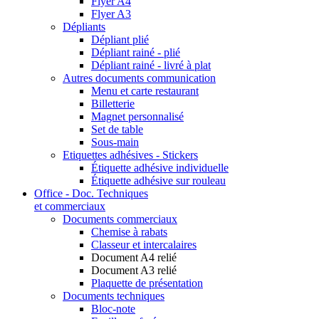
Flyer A4
Flyer A3
Dépliants
Dépliant plié
Dépliant rainé - plié
Dépliant rainé - livré à plat
Autres documents communication
Menu et carte restaurant
Billetterie
Magnet personnalisé
Set de table
Sous-main
Etiquettes adhésives - Stickers
Étiquette adhésive individuelle
Étiquette adhésive sur rouleau
Office - Doc. Techniques
et commerciaux
Documents commerciaux
Chemise à rabats
Classeur et intercalaires
Document A4 relié
Document A3 relié
Plaquette de présentation
Documents techniques
Bloc-note