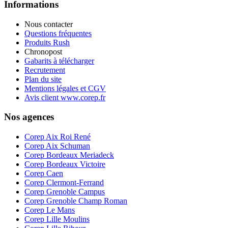
Informations
Nous contacter
Questions fréquentes
Produits Rush
Chronopost
Gabarits à télécharger
Recrutement
Plan du site
Mentions légales et CGV
Avis client www.corep.fr
Nos agences
Corep Aix Roi René
Corep Aix Schuman
Corep Bordeaux Meriadeck
Corep Bordeaux Victoire
Corep Caen
Corep Clermont-Ferrand
Corep Grenoble Campus
Corep Grenoble Champ Roman
Corep Le Mans
Corep Lille Moulins