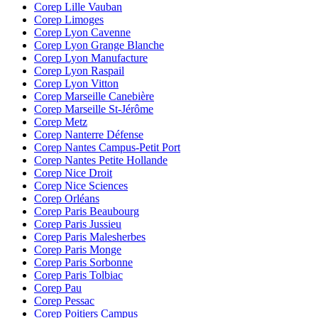
Corep Lille Vauban
Corep Limoges
Corep Lyon Cavenne
Corep Lyon Grange Blanche
Corep Lyon Manufacture
Corep Lyon Raspail
Corep Lyon Vitton
Corep Marseille Canebière
Corep Marseille St-Jérôme
Corep Metz
Corep Nanterre Défense
Corep Nantes Campus-Petit Port
Corep Nantes Petite Hollande
Corep Nice Droit
Corep Nice Sciences
Corep Orléans
Corep Paris Beaubourg
Corep Paris Jussieu
Corep Paris Malesherbes
Corep Paris Monge
Corep Paris Sorbonne
Corep Paris Tolbiac
Corep Pau
Corep Pessac
Corep Poitiers Campus