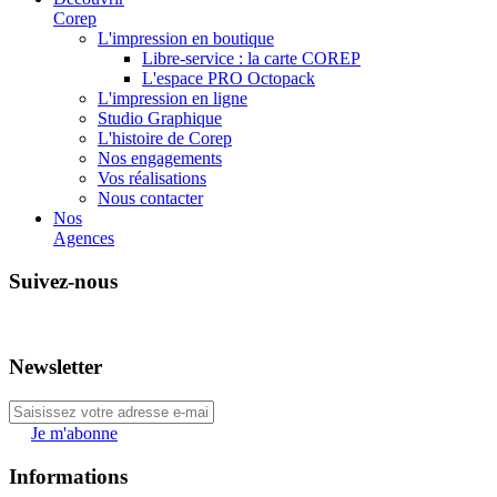
Corep
L'impression en boutique
Libre-service : la carte COREP
L'espace PRO Octopack
L'impression en ligne
Studio Graphique
L'histoire de Corep
Nos engagements
Vos réalisations
Nous contacter
Nos
Agences
Suivez-nous
Newsletter
Je m'abonne
Informations