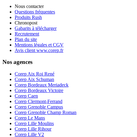
Nous contacter
Questions fréquentes
Produits Rush
Chronopost
Gabarits à télécharger
Recrutement
Plan du site
Mentions légales et CGV
Avis client www.corep.fr
Nos agences
Corep Aix Roi René
Corep Aix Schuman
Corep Bordeaux Meriadeck
Corep Bordeaux Victoire
Corep Caen
Corep Clermont-Ferrand
Corep Grenoble Campus
Corep Grenoble Champ Roman
Corep Le Mans
Corep Lille Moulins
Corep Lille Rihour
Corep Lille V2