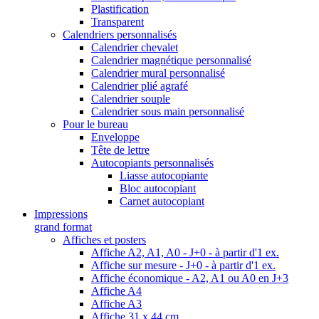
Plastification
Transparent
Calendriers personnalisés
Calendrier chevalet
Calendrier magnétique personnalisé
Calendrier mural personnalisé
Calendrier plié agrafé
Calendrier souple
Calendrier sous main personnalisé
Pour le bureau
Enveloppe
Tête de lettre
Autocopiants personnalisés
Liasse autocopiante
Bloc autocopiant
Carnet autocopiant
Impressions
grand format
Affiches et posters
Affiche A2, A1, A0 - J+0 - à partir d'1 ex.
Affiche sur mesure - J+0 - à partir d'1 ex.
Affiche économique - A2, A1 ou A0 en J+3
Affiche A4
Affiche A3
Affiche 31 x 44 cm