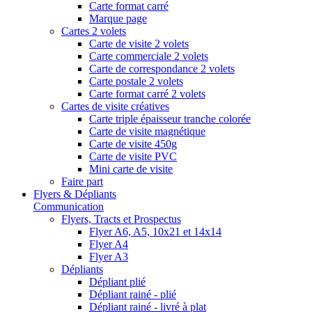
Carte format carré
Marque page
Cartes 2 volets
Carte de visite 2 volets
Carte commerciale 2 volets
Carte de correspondance 2 volets
Carte postale 2 volets
Carte format carré 2 volets
Cartes de visite créatives
Carte triple épaisseur tranche colorée
Carte de visite magnétique
Carte de visite 450g
Carte de visite PVC
Mini carte de visite
Faire part
Flyers & Dépliants
Communication
Flyers, Tracts et Prospectus
Flyer A6, A5, 10x21 et 14x14
Flyer A4
Flyer A3
Dépliants
Dépliant plié
Dépliant rainé - plié
Dépliant rainé - livré à plat