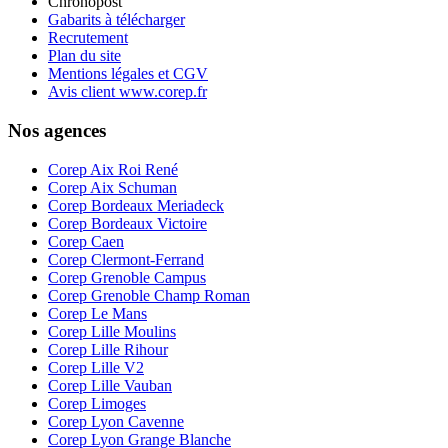
Chronopost
Gabarits à télécharger
Recrutement
Plan du site
Mentions légales et CGV
Avis client www.corep.fr
Nos agences
Corep Aix Roi René
Corep Aix Schuman
Corep Bordeaux Meriadeck
Corep Bordeaux Victoire
Corep Caen
Corep Clermont-Ferrand
Corep Grenoble Campus
Corep Grenoble Champ Roman
Corep Le Mans
Corep Lille Moulins
Corep Lille Rihour
Corep Lille V2
Corep Lille Vauban
Corep Limoges
Corep Lyon Cavenne
Corep Lyon Grange Blanche