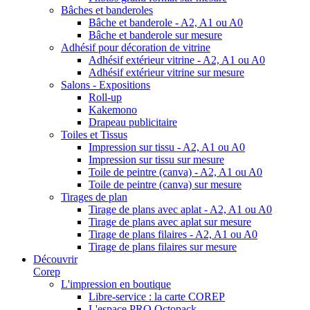
Bâches et banderoles
Bâche et banderole - A2, A1 ou A0
Bâche et banderole sur mesure
Adhésif pour décoration de vitrine
Adhésif extérieur vitrine - A2, A1 ou A0
Adhésif extérieur vitrine sur mesure
Salons - Expositions
Roll-up
Kakemono
Drapeau publicitaire
Toiles et Tissus
Impression sur tissu - A2, A1 ou A0
Impression sur tissu sur mesure
Toile de peintre (canva) - A2, A1 ou A0
Toile de peintre (canva) sur mesure
Tirages de plan
Tirage de plans avec aplat - A2, A1 ou A0
Tirage de plans avec aplat sur mesure
Tirage de plans filaires - A2, A1 ou A0
Tirage de plans filaires sur mesure
Découvrir
Corep
L'impression en boutique
Libre-service : la carte COREP
L'espace PRO Octopack