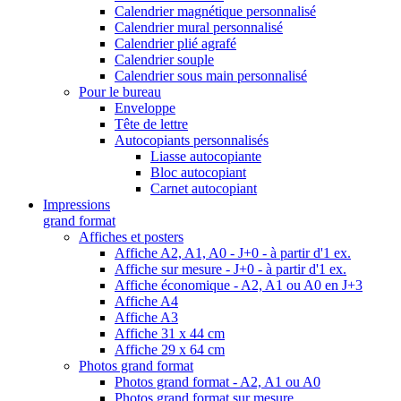
Calendrier magnétique personnalisé
Calendrier mural personnalisé
Calendrier plié agrafé
Calendrier souple
Calendrier sous main personnalisé
Pour le bureau
Enveloppe
Tête de lettre
Autocopiants personnalisés
Liasse autocopiante
Bloc autocopiant
Carnet autocopiant
Impressions
grand format
Affiches et posters
Affiche A2, A1, A0 - J+0 - à partir d'1 ex.
Affiche sur mesure - J+0 - à partir d'1 ex.
Affiche économique - A2, A1 ou A0 en J+3
Affiche A4
Affiche A3
Affiche 31 x 44 cm
Affiche 29 x 64 cm
Photos grand format
Photos grand format - A2, A1 ou A0
Photos grand format sur mesure