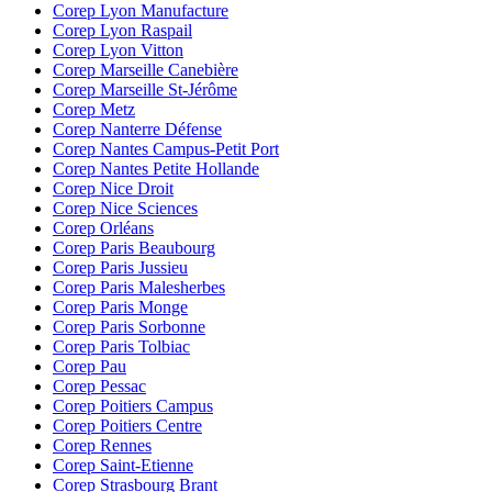
Corep Lyon Manufacture
Corep Lyon Raspail
Corep Lyon Vitton
Corep Marseille Canebière
Corep Marseille St-Jérôme
Corep Metz
Corep Nanterre Défense
Corep Nantes Campus-Petit Port
Corep Nantes Petite Hollande
Corep Nice Droit
Corep Nice Sciences
Corep Orléans
Corep Paris Beaubourg
Corep Paris Jussieu
Corep Paris Malesherbes
Corep Paris Monge
Corep Paris Sorbonne
Corep Paris Tolbiac
Corep Pau
Corep Pessac
Corep Poitiers Campus
Corep Poitiers Centre
Corep Rennes
Corep Saint-Etienne
Corep Strasbourg Brant