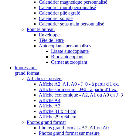
Calendrier magnétique personnalisé
Calendrier mural personnalisé
Calendrier plié agrafé
Calendrier souple
Calendrier sous main personnalisé
Pour le bureau
Enveloppe
Tête de lettre
Autocopiants personnalisés
Liasse autocopiante
Bloc autocopiant
Carnet autocopiant
Impressions
grand format
Affiches et posters
Affiche A2, A1, A0 - J+0 - à partir d'1 ex.
Affiche sur mesure - J+0 - à partir d'1 ex.
Affiche économique - A2, A1 ou A0 en J+3
Affiche A4
Affiche A3
Affiche 31 x 44 cm
Affiche 29 x 64 cm
Photos grand format
Photos grand format - A2, A1 ou A0
Photos grand format sur mesure