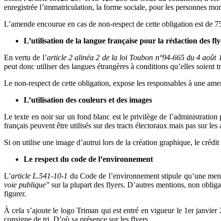
enregistrée l’immatriculation, la forme sociale, pour les personnes mor
L’amende encourue en cas de non-respect de cette obligation est de 7
L’utilisation de la langue française pour la rédaction des fly
En vertu de l’
article 2 alinéa 2 de la loi Toubon n°94-665 du 4 août
peut donc utiliser des langues étrangères à conditions qu’elles soient tr
Le non-respect de cette obligation, expose les responsables à une am
L’utilisation des couleurs et des images
Le texte en noir sur un fond blanc est le privilège de l’administration
français peuvent être utilisés sur des tracts électoraux mais pas sur les a
Si on utilise une image d’autrui lors de la création graphique, le crédit
Le respect du code de l’environnement
L’
article L.541-10-1
du Code de l’environnement stipule qu’une mention,
voie publique"
sur la plupart des flyers. D’autres mentions, non obligat
figurer.
À cela s’ajoute le logo Triman qui est entré en vigueur le 1er janvier
consigne de tri. D’où sa présence sur les flyers.