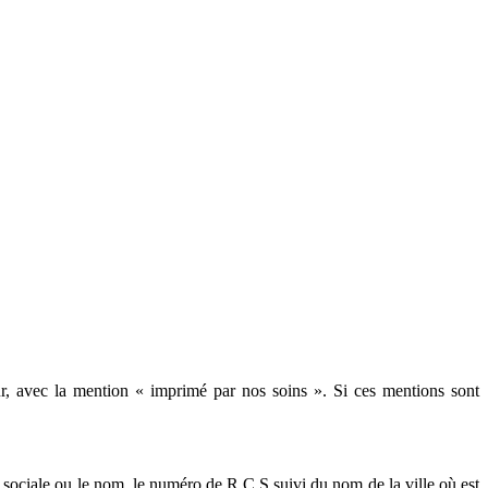
eur, avec la mention « imprimé par nos soins ». Si ces mentions sont
 sociale ou le nom, le numéro de R.C.S suivi du nom de la ville où est