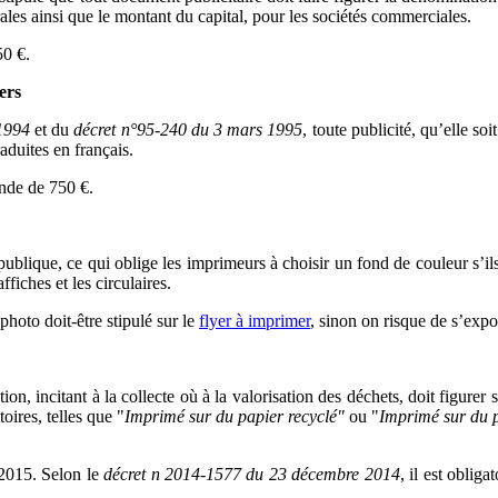
ales ainsi que le montant du capital, pour les sociétés commerciales.
50 €.
ers
 1994
et du
décret n°95-240 du 3 mars 1995
, toute publicité, qu’elle so
aduites en français.
ende de 750 €.
 publique, ce qui oblige les imprimeurs à choisir un fond de couleur s’il
ffiches et les circulaires.
 photo doit-être stipulé sur le
flyer à imprimer
, sinon on risque de s’exp
 incitant à la collecte où à la valorisation des déchets, doit figurer su
oires, telles que "
Imprimé sur du papier recyclé"
ou "
Imprimé sur du 
 2015. Selon le
décret n 2014-1577 du 23 décembre 2014
, il est oblig