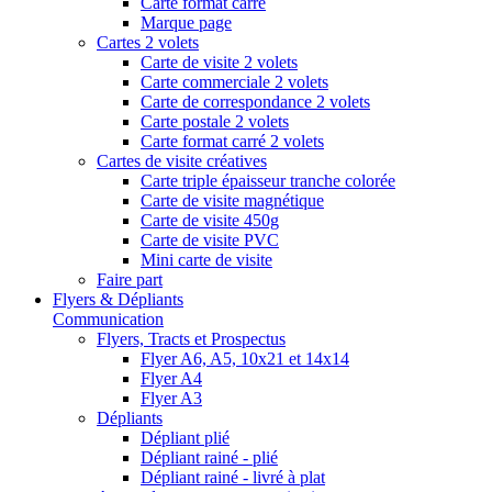
Carte format carré
Marque page
Cartes 2 volets
Carte de visite 2 volets
Carte commerciale 2 volets
Carte de correspondance 2 volets
Carte postale 2 volets
Carte format carré 2 volets
Cartes de visite créatives
Carte triple épaisseur tranche colorée
Carte de visite magnétique
Carte de visite 450g
Carte de visite PVC
Mini carte de visite
Faire part
Flyers & Dépliants
Communication
Flyers, Tracts et Prospectus
Flyer A6, A5, 10x21 et 14x14
Flyer A4
Flyer A3
Dépliants
Dépliant plié
Dépliant rainé - plié
Dépliant rainé - livré à plat