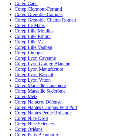
Corep Caen
Corep Clermont-Ferrand
Corep Grenoble Campus
Corep Grenoble Champ Roman
Corep Le Mans
Corep Lille Moulins
Corep Lille Rihour
Corep Lille V2
Corep Lille Vauban
Corep Limoges
Corep Lyon Cavenne
Corep Lyon Grange Blanche
Corep Lyon Manufacture
Corep Lyon Raspail
Corep Lyon Vitton
Corep Marseille Canebière
Corep Marseille St-Jérôme
Corep Metz
Corep Nanterre Défense
Corep Nantes Campus-Petit Port
Corep Nantes Petite Hollande
Corep Nice Droit
Corep Nice Sciences
Corep Orléans
Corep Paris Beaubourg