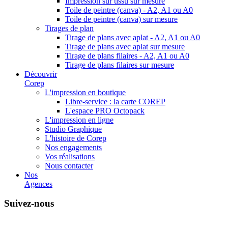
Impression sur tissu sur mesure
Toile de peintre (canva) - A2, A1 ou A0
Toile de peintre (canva) sur mesure
Tirages de plan
Tirage de plans avec aplat - A2, A1 ou A0
Tirage de plans avec aplat sur mesure
Tirage de plans filaires - A2, A1 ou A0
Tirage de plans filaires sur mesure
Découvrir
Corep
L'impression en boutique
Libre-service : la carte COREP
L'espace PRO Octopack
L'impression en ligne
Studio Graphique
L'histoire de Corep
Nos engagements
Vos réalisations
Nous contacter
Nos
Agences
Suivez-nous