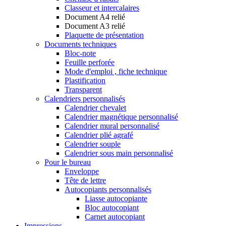
Classeur et intercalaires
Document A4 relié
Document A3 relié
Plaquette de présentation
Documents techniques
Bloc-note
Feuille perforée
Mode d'emploi , fiche technique
Plastification
Transparent
Calendriers personnalisés
Calendrier chevalet
Calendrier magnétique personnalisé
Calendrier mural personnalisé
Calendrier plié agrafé
Calendrier souple
Calendrier sous main personnalisé
Pour le bureau
Enveloppe
Tête de lettre
Autocopiants personnalisés
Liasse autocopiante
Bloc autocopiant
Carnet autocopiant
Impressions