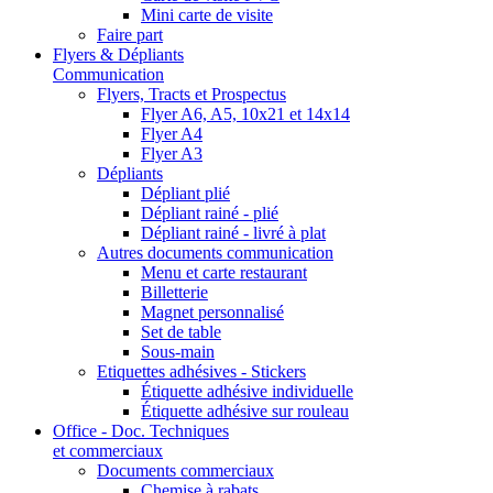
Mini carte de visite
Faire part
Flyers & Dépliants
Communication
Flyers, Tracts et Prospectus
Flyer A6, A5, 10x21 et 14x14
Flyer A4
Flyer A3
Dépliants
Dépliant plié
Dépliant rainé - plié
Dépliant rainé - livré à plat
Autres documents communication
Menu et carte restaurant
Billetterie
Magnet personnalisé
Set de table
Sous-main
Etiquettes adhésives - Stickers
Étiquette adhésive individuelle
Étiquette adhésive sur rouleau
Office - Doc. Techniques
et commerciaux
Documents commerciaux
Chemise à rabats