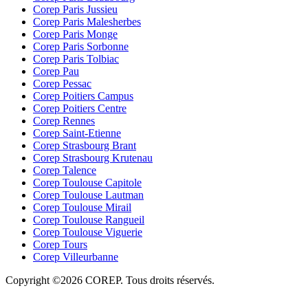
Corep Paris Jussieu
Corep Paris Malesherbes
Corep Paris Monge
Corep Paris Sorbonne
Corep Paris Tolbiac
Corep Pau
Corep Pessac
Corep Poitiers Campus
Corep Poitiers Centre
Corep Rennes
Corep Saint-Etienne
Corep Strasbourg Brant
Corep Strasbourg Krutenau
Corep Talence
Corep Toulouse Capitole
Corep Toulouse Lautman
Corep Toulouse Mirail
Corep Toulouse Rangueil
Corep Toulouse Viguerie
Corep Tours
Corep Villeurbanne
Copyright ©2026 COREP. Tous droits réservés.