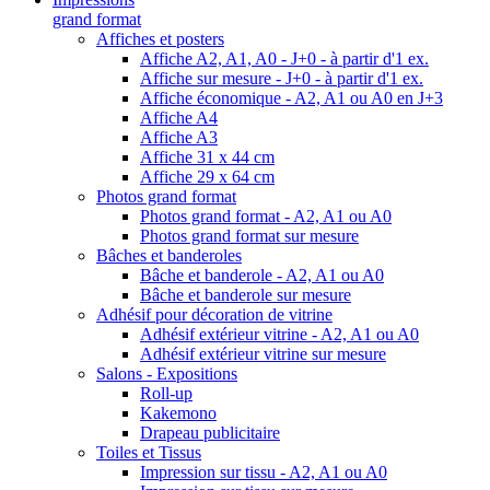
grand format
Affiches et posters
Affiche A2, A1, A0 - J+0 - à partir d'1 ex.
Affiche sur mesure - J+0 - à partir d'1 ex.
Affiche économique - A2, A1 ou A0 en J+3
Affiche A4
Affiche A3
Affiche 31 x 44 cm
Affiche 29 x 64 cm
Photos grand format
Photos grand format - A2, A1 ou A0
Photos grand format sur mesure
Bâches et banderoles
Bâche et banderole - A2, A1 ou A0
Bâche et banderole sur mesure
Adhésif pour décoration de vitrine
Adhésif extérieur vitrine - A2, A1 ou A0
Adhésif extérieur vitrine sur mesure
Salons - Expositions
Roll-up
Kakemono
Drapeau publicitaire
Toiles et Tissus
Impression sur tissu - A2, A1 ou A0