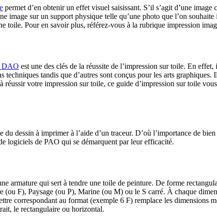
e
permet d’en obtenir un effet visuel saisissant. S’il s’agit d’une image
’une image sur un support physique telle qu’une photo que l’on souhaite i
une toile. Pour en savoir plus, référez-vous à la rubrique impression imag
el DAO
est une des clés de la réussite de l’impression sur toile. En effet, 
ns techniques tandis que d’autres sont conçus pour les arts graphiques. 
 à réussir votre impression sur toile, ce guide d’impression sur toile vo
age du dessin à imprimer à l’aide d’un traceur. D’où l’importance de bien
e logiciels de PAO qui se démarquent par leur efficacité.
une armature qui sert à tendre une toile de peinture. De forme rectangula
ure (ou F), Paysage (ou P), Marine (ou M) ou le S carré. À chaque dime
a lettre correspondant au format (exemple 6 F) remplace les dimensions mé
rait, le rectangulaire ou horizontal.