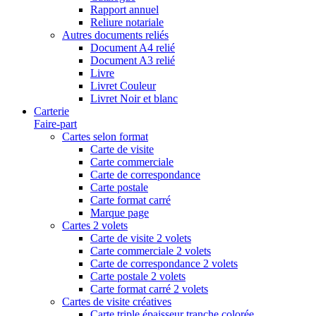
Rapport annuel
Reliure notariale
Autres documents reliés
Document A4 relié
Document A3 relié
Livre
Livret Couleur
Livret Noir et blanc
Carterie
Faire-part
Cartes selon format
Carte de visite
Carte commerciale
Carte de correspondance
Carte postale
Carte format carré
Marque page
Cartes 2 volets
Carte de visite 2 volets
Carte commerciale 2 volets
Carte de correspondance 2 volets
Carte postale 2 volets
Carte format carré 2 volets
Cartes de visite créatives
Carte triple épaisseur tranche colorée