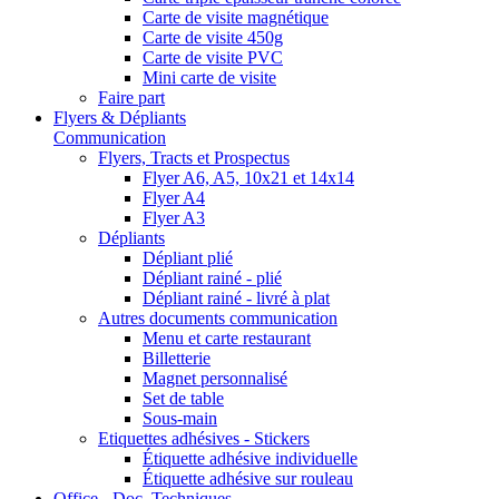
Carte de visite magnétique
Carte de visite 450g
Carte de visite PVC
Mini carte de visite
Faire part
Flyers & Dépliants
Communication
Flyers, Tracts et Prospectus
Flyer A6, A5, 10x21 et 14x14
Flyer A4
Flyer A3
Dépliants
Dépliant plié
Dépliant rainé - plié
Dépliant rainé - livré à plat
Autres documents communication
Menu et carte restaurant
Billetterie
Magnet personnalisé
Set de table
Sous-main
Etiquettes adhésives - Stickers
Étiquette adhésive individuelle
Étiquette adhésive sur rouleau
Office - Doc. Techniques