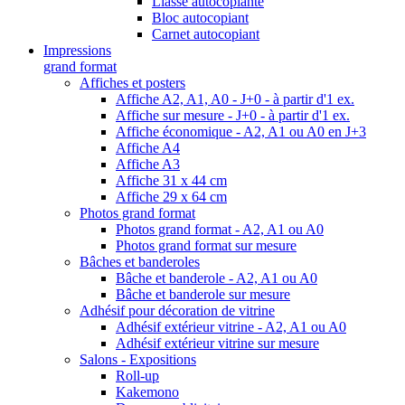
Liasse autocopiante
Bloc autocopiant
Carnet autocopiant
Impressions
grand format
Affiches et posters
Affiche A2, A1, A0 - J+0 - à partir d'1 ex.
Affiche sur mesure - J+0 - à partir d'1 ex.
Affiche économique - A2, A1 ou A0 en J+3
Affiche A4
Affiche A3
Affiche 31 x 44 cm
Affiche 29 x 64 cm
Photos grand format
Photos grand format - A2, A1 ou A0
Photos grand format sur mesure
Bâches et banderoles
Bâche et banderole - A2, A1 ou A0
Bâche et banderole sur mesure
Adhésif pour décoration de vitrine
Adhésif extérieur vitrine - A2, A1 ou A0
Adhésif extérieur vitrine sur mesure
Salons - Expositions
Roll-up
Kakemono