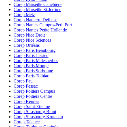
Corep Marseille Canebière
Corep Marseille St-Jérôme
Corep Metz
Corep Nanterre Défense
Corep Nantes Campus-Petit Port
Corep Nantes Petite Hollande
Corep Nice Droit
Corep Nice Sciences
Corep Orléans
Corep Paris Beaubourg
Corep Paris Jussieu
Corep Paris Malesherbes
Corep Paris Monge
Corep Paris Sorbonne
Corep Paris Tolbiac
Corep Pau
Corep Pessac
Corep Poitiers Campus
Corep Poitiers Centre
Corep Rennes
Corep Saint-Etienne
Corep Strasbourg Brant
Corep Strasbourg Krutenau
Corep Talence
Corep Toulouse Capitole