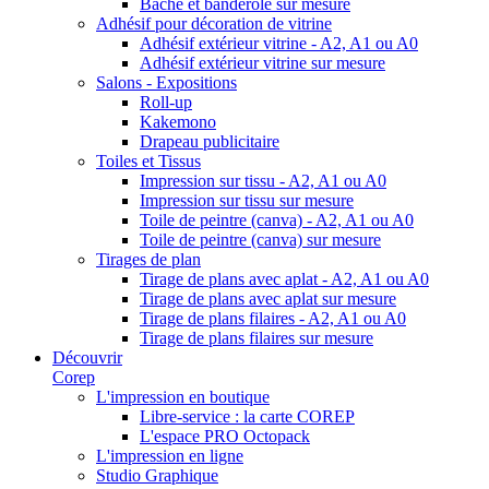
Bâche et banderole sur mesure
Adhésif pour décoration de vitrine
Adhésif extérieur vitrine - A2, A1 ou A0
Adhésif extérieur vitrine sur mesure
Salons - Expositions
Roll-up
Kakemono
Drapeau publicitaire
Toiles et Tissus
Impression sur tissu - A2, A1 ou A0
Impression sur tissu sur mesure
Toile de peintre (canva) - A2, A1 ou A0
Toile de peintre (canva) sur mesure
Tirages de plan
Tirage de plans avec aplat - A2, A1 ou A0
Tirage de plans avec aplat sur mesure
Tirage de plans filaires - A2, A1 ou A0
Tirage de plans filaires sur mesure
Découvrir
Corep
L'impression en boutique
Libre-service : la carte COREP
L'espace PRO Octopack
L'impression en ligne
Studio Graphique