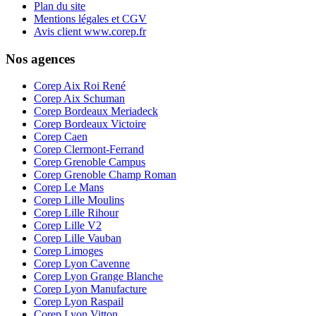
Plan du site
Mentions légales et CGV
Avis client www.corep.fr
Nos agences
Corep Aix Roi René
Corep Aix Schuman
Corep Bordeaux Meriadeck
Corep Bordeaux Victoire
Corep Caen
Corep Clermont-Ferrand
Corep Grenoble Campus
Corep Grenoble Champ Roman
Corep Le Mans
Corep Lille Moulins
Corep Lille Rihour
Corep Lille V2
Corep Lille Vauban
Corep Limoges
Corep Lyon Cavenne
Corep Lyon Grange Blanche
Corep Lyon Manufacture
Corep Lyon Raspail
Corep Lyon Vitton