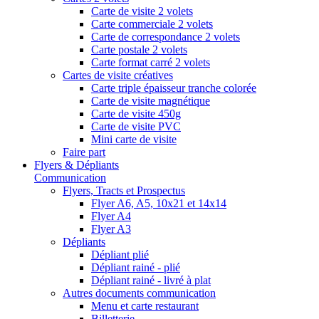
Carte de visite 2 volets
Carte commerciale 2 volets
Carte de correspondance 2 volets
Carte postale 2 volets
Carte format carré 2 volets
Cartes de visite créatives
Carte triple épaisseur tranche colorée
Carte de visite magnétique
Carte de visite 450g
Carte de visite PVC
Mini carte de visite
Faire part
Flyers & Dépliants
Communication
Flyers, Tracts et Prospectus
Flyer A6, A5, 10x21 et 14x14
Flyer A4
Flyer A3
Dépliants
Dépliant plié
Dépliant rainé - plié
Dépliant rainé - livré à plat
Autres documents communication
Menu et carte restaurant
Billetterie