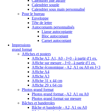
Calendrier plié agrafé
Calendrier souple
Calendrier sous main personnalisé
Pour le bureau
Enveloppe
Tête de lettre
Autocopiants personnalisés
Liasse autocopiante
Bloc autocopiant
Carnet autocopiant
Impressions
grand format
Affiches et posters
Affiche A2, A1, A0 - J+0 - à partir d'1 ex.
Affiche sur mesure - J+0 - à partir d'1 ex.
Affiche économique - A2, A1 ou A0 en J+3
Affiche A4
Affiche A3
Affiche 31 x 44 cm
Affiche 29 x 64 cm
Photos grand format
Photos grand format - A2, A1 ou A0
Photos grand format sur mesure
Bâches et banderoles
Bâche et banderole - A2, A1 ou A0