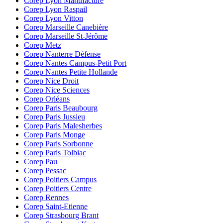
Corep Lyon Manufacture
Corep Lyon Raspail
Corep Lyon Vitton
Corep Marseille Canebière
Corep Marseille St-Jérôme
Corep Metz
Corep Nanterre Défense
Corep Nantes Campus-Petit Port
Corep Nantes Petite Hollande
Corep Nice Droit
Corep Nice Sciences
Corep Orléans
Corep Paris Beaubourg
Corep Paris Jussieu
Corep Paris Malesherbes
Corep Paris Monge
Corep Paris Sorbonne
Corep Paris Tolbiac
Corep Pau
Corep Pessac
Corep Poitiers Campus
Corep Poitiers Centre
Corep Rennes
Corep Saint-Etienne
Corep Strasbourg Brant