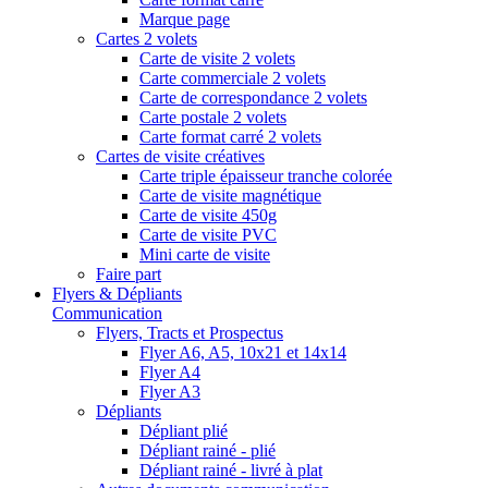
Marque page
Cartes 2 volets
Carte de visite 2 volets
Carte commerciale 2 volets
Carte de correspondance 2 volets
Carte postale 2 volets
Carte format carré 2 volets
Cartes de visite créatives
Carte triple épaisseur tranche colorée
Carte de visite magnétique
Carte de visite 450g
Carte de visite PVC
Mini carte de visite
Faire part
Flyers & Dépliants
Communication
Flyers, Tracts et Prospectus
Flyer A6, A5, 10x21 et 14x14
Flyer A4
Flyer A3
Dépliants
Dépliant plié
Dépliant rainé - plié
Dépliant rainé - livré à plat