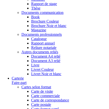
Rapport de stage
Thèse
Documents communication
Book
Brochure Couleur
Brochure Noir et blanc
Magazine
Documents professionnels
Catalogue
Rapport annuel
Reliure notariale
Autres documents reliés
Document A4 relié
Document A3 relié
Livre
Livret Couleur
Livret Noir et blanc
Carterie
Faire-part
Cartes selon format
Carte de visite
Carte commerciale
Carte de correspondance
Carte postale
Carte format carré