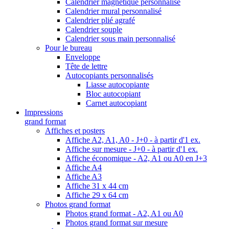
Calendrier magnétique personnalisé
Calendrier mural personnalisé
Calendrier plié agrafé
Calendrier souple
Calendrier sous main personnalisé
Pour le bureau
Enveloppe
Tête de lettre
Autocopiants personnalisés
Liasse autocopiante
Bloc autocopiant
Carnet autocopiant
Impressions
grand format
Affiches et posters
Affiche A2, A1, A0 - J+0 - à partir d'1 ex.
Affiche sur mesure - J+0 - à partir d'1 ex.
Affiche économique - A2, A1 ou A0 en J+3
Affiche A4
Affiche A3
Affiche 31 x 44 cm
Affiche 29 x 64 cm
Photos grand format
Photos grand format - A2, A1 ou A0
Photos grand format sur mesure