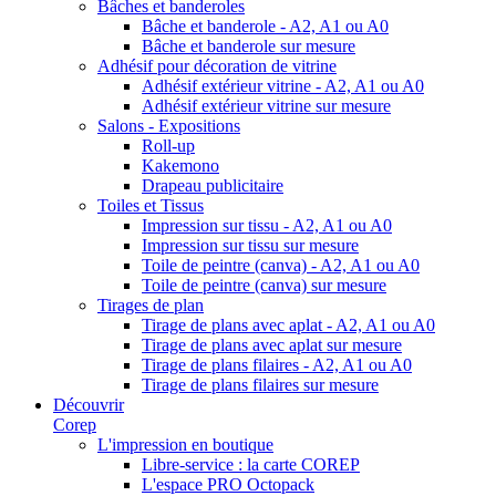
Bâches et banderoles
Bâche et banderole - A2, A1 ou A0
Bâche et banderole sur mesure
Adhésif pour décoration de vitrine
Adhésif extérieur vitrine - A2, A1 ou A0
Adhésif extérieur vitrine sur mesure
Salons - Expositions
Roll-up
Kakemono
Drapeau publicitaire
Toiles et Tissus
Impression sur tissu - A2, A1 ou A0
Impression sur tissu sur mesure
Toile de peintre (canva) - A2, A1 ou A0
Toile de peintre (canva) sur mesure
Tirages de plan
Tirage de plans avec aplat - A2, A1 ou A0
Tirage de plans avec aplat sur mesure
Tirage de plans filaires - A2, A1 ou A0
Tirage de plans filaires sur mesure
Découvrir
Corep
L'impression en boutique
Libre-service : la carte COREP
L'espace PRO Octopack