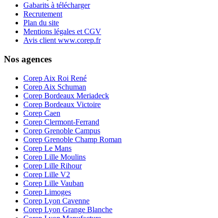
Gabarits à télécharger
Recrutement
Plan du site
Mentions légales et CGV
Avis client www.corep.fr
Nos agences
Corep Aix Roi René
Corep Aix Schuman
Corep Bordeaux Meriadeck
Corep Bordeaux Victoire
Corep Caen
Corep Clermont-Ferrand
Corep Grenoble Campus
Corep Grenoble Champ Roman
Corep Le Mans
Corep Lille Moulins
Corep Lille Rihour
Corep Lille V2
Corep Lille Vauban
Corep Limoges
Corep Lyon Cavenne
Corep Lyon Grange Blanche