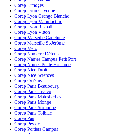
Corep Limoges
Corep Lyon Cavenne
Corep Lyon Grange Blanche
Corep Lyon Manufacture
Corep Lyon Raspail
Corep Lyon Vitton
Corep Marseille Canebière
Corep Marseille St-Jérôme
Corep Metz
Corep Nanterre Défense
Corep Nantes Campus-Petit Port
Corep Nantes Petite Hollande
Corep Nice Droit
Corep Nice Sciences
Corep Orléans
Corep Paris Beaubourg
Corep Paris Jussieu
Corep Paris Malesherbes
Corep Paris Monge
Corep Paris Sorbonne
Corep Paris Tolbiac
Corep Pau
Corep Pessac
Corep Poitiers Campus