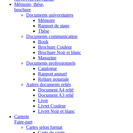
Mémoire, thèse,
brochure
Documents universitaires
Mémoire
Rapport de stage
Thèse
Documents communication
Book
Brochure Couleur
Brochure Noir et blanc
Magazine
Documents professionnels
Catalogue
Rapport annuel
Reliure notariale
Autres documents reliés
Document A4 relié
Document A3 relié
Livre
Livret Couleur
Livret Noir et blanc
Carterie
Faire-part
Cartes selon format
Carte de visite