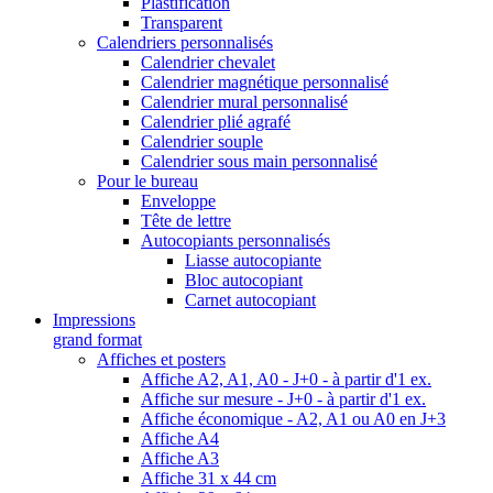
Plastification
Transparent
Calendriers personnalisés
Calendrier chevalet
Calendrier magnétique personnalisé
Calendrier mural personnalisé
Calendrier plié agrafé
Calendrier souple
Calendrier sous main personnalisé
Pour le bureau
Enveloppe
Tête de lettre
Autocopiants personnalisés
Liasse autocopiante
Bloc autocopiant
Carnet autocopiant
Impressions
grand format
Affiches et posters
Affiche A2, A1, A0 - J+0 - à partir d'1 ex.
Affiche sur mesure - J+0 - à partir d'1 ex.
Affiche économique - A2, A1 ou A0 en J+3
Affiche A4
Affiche A3
Affiche 31 x 44 cm