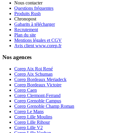
Nous contacter
Questions fréquentes
Produits Rush
Chronopost
Gabarits à télécharger
Recrutement
Plan du site
Mentions légales et CGV
Avis client www.corep.fr
Nos agences
Corep Aix Roi René
Corep Aix Schuman
Corep Bordeaux Meriadeck
Corep Bordeaux Victoire
Corep Caen
Corep Clermont-Ferrand
Corep Grenoble Campus
Corep Grenoble Champ Roman
Corep Le Mans
Corep Lille Moulins
Corep Lille Rihour
Corep Lille V2
Corep Lille Vauban