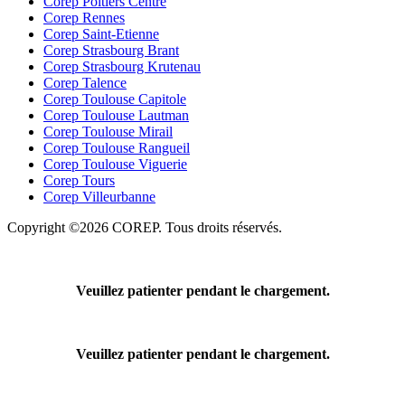
Corep Poitiers Centre
Corep Rennes
Corep Saint-Etienne
Corep Strasbourg Brant
Corep Strasbourg Krutenau
Corep Talence
Corep Toulouse Capitole
Corep Toulouse Lautman
Corep Toulouse Mirail
Corep Toulouse Rangueil
Corep Toulouse Viguerie
Corep Tours
Corep Villeurbanne
Copyright ©2026 COREP. Tous droits réservés.
Veuillez patienter pendant le chargement.
Veuillez patienter pendant le chargement.