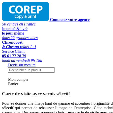
Contactez votre agence
50 centres en France
Imprimé & livré
le jour même
dans 22 grandes villes
Chronopost
& Chrono relais
J+1
Service Client
05 61 77 28 79
lundi au vendredi 9h-18h
Devis sur mesure
Mon compte
Panier
Carte de visite avec vernis sélectif
Pour se donner une image haut de gamme et accentuer l’originalité de 
sélectif
qui permet de rehausser l’image de l’entreprise. Cette techniq
convenable. Découvrez pourquoi choisir
une carte de visite avec ver