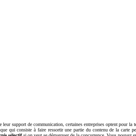
leur support de communication, certaines entreprises optent pour la tec
ue qui consiste à faire ressortir une partie du contenu de la carte per
nis sélectif
si on veut se démarquer de la concurrence. Vous pouvez en