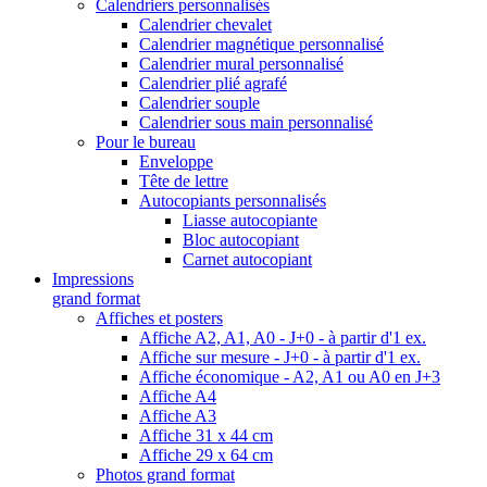
Calendriers personnalisés
Calendrier chevalet
Calendrier magnétique personnalisé
Calendrier mural personnalisé
Calendrier plié agrafé
Calendrier souple
Calendrier sous main personnalisé
Pour le bureau
Enveloppe
Tête de lettre
Autocopiants personnalisés
Liasse autocopiante
Bloc autocopiant
Carnet autocopiant
Impressions
grand format
Affiches et posters
Affiche A2, A1, A0 - J+0 - à partir d'1 ex.
Affiche sur mesure - J+0 - à partir d'1 ex.
Affiche économique - A2, A1 ou A0 en J+3
Affiche A4
Affiche A3
Affiche 31 x 44 cm
Affiche 29 x 64 cm
Photos grand format