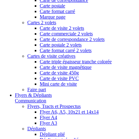
Carte de correspondance
Carte postale
Carte format carré
Marque page
Cartes 2 volets
Carte de visite 2 volets
Carte commerciale 2 volets
Carte de correspondance 2 volets
Carte postale 2 volets
Carte format carré 2 volets
Cartes de visite créatives
Carte triple épaisseur tranche colorée
Carte de visite magnétique
Carte de visite 450g
Carte de visite PVC
Mini carte de visite
Faire part
Flyers & Dépliants
Communication
Flyers, Tracts et Prospectus
Flyer A6, A5, 10x21 et 14x14
Flyer A4
Flyer A3
Dépliants
Dépliant plié