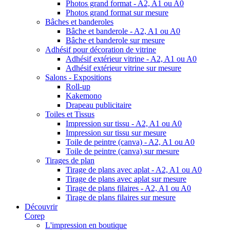
Photos grand format - A2, A1 ou A0
Photos grand format sur mesure
Bâches et banderoles
Bâche et banderole - A2, A1 ou A0
Bâche et banderole sur mesure
Adhésif pour décoration de vitrine
Adhésif extérieur vitrine - A2, A1 ou A0
Adhésif extérieur vitrine sur mesure
Salons - Expositions
Roll-up
Kakemono
Drapeau publicitaire
Toiles et Tissus
Impression sur tissu - A2, A1 ou A0
Impression sur tissu sur mesure
Toile de peintre (canva) - A2, A1 ou A0
Toile de peintre (canva) sur mesure
Tirages de plan
Tirage de plans avec aplat - A2, A1 ou A0
Tirage de plans avec aplat sur mesure
Tirage de plans filaires - A2, A1 ou A0
Tirage de plans filaires sur mesure
Découvrir
Corep
L'impression en boutique