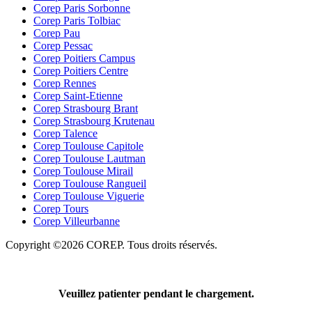
Corep Paris Sorbonne
Corep Paris Tolbiac
Corep Pau
Corep Pessac
Corep Poitiers Campus
Corep Poitiers Centre
Corep Rennes
Corep Saint-Etienne
Corep Strasbourg Brant
Corep Strasbourg Krutenau
Corep Talence
Corep Toulouse Capitole
Corep Toulouse Lautman
Corep Toulouse Mirail
Corep Toulouse Rangueil
Corep Toulouse Viguerie
Corep Tours
Corep Villeurbanne
Copyright ©2026 COREP. Tous droits réservés.
Veuillez patienter pendant le chargement.