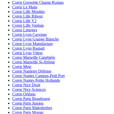
Corep Grenoble Champ Roman
Corep Le Mans
Corep Lille Moulins
Corep Lille Rihour
Corep Lille V2
Corep Lille Vauban
Corep Limoges
Corep Lyon Cavenne
Corep Lyon Grange Blanche
Corep Lyon Manufacture
Corep Lyon Raspail
Corep Lyon Vitton
Corep Marseille Canebière
Corep Marseille St-Jérôme
Corep Metz
Corep Nanterre Défense
Corep Nantes Campus-Petit Port
Corep Nantes Petite Hollande
Corep Nice Droit
Corep Nice Sciences
Corep Orléans
Corep Paris Beaubourg
Corep Paris Jussieu
Corep Paris Malesherbes
Corep Paris Monge