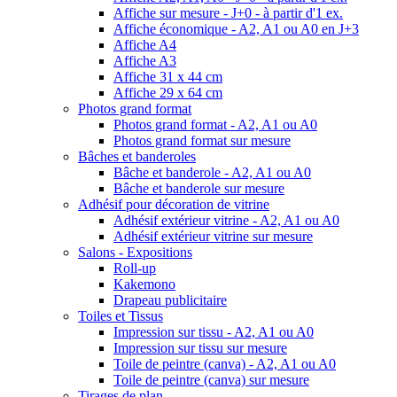
Affiche sur mesure - J+0 - à partir d'1 ex.
Affiche économique - A2, A1 ou A0 en J+3
Affiche A4
Affiche A3
Affiche 31 x 44 cm
Affiche 29 x 64 cm
Photos grand format
Photos grand format - A2, A1 ou A0
Photos grand format sur mesure
Bâches et banderoles
Bâche et banderole - A2, A1 ou A0
Bâche et banderole sur mesure
Adhésif pour décoration de vitrine
Adhésif extérieur vitrine - A2, A1 ou A0
Adhésif extérieur vitrine sur mesure
Salons - Expositions
Roll-up
Kakemono
Drapeau publicitaire
Toiles et Tissus
Impression sur tissu - A2, A1 ou A0
Impression sur tissu sur mesure
Toile de peintre (canva) - A2, A1 ou A0
Toile de peintre (canva) sur mesure
Tirages de plan