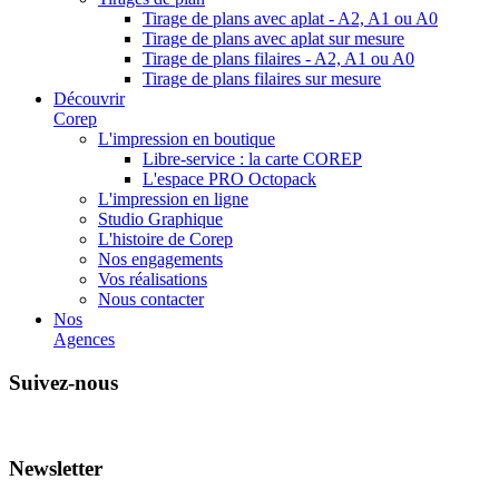
Tirage de plans avec aplat - A2, A1 ou A0
Tirage de plans avec aplat sur mesure
Tirage de plans filaires - A2, A1 ou A0
Tirage de plans filaires sur mesure
Découvrir
Corep
L'impression en boutique
Libre-service : la carte COREP
L'espace PRO Octopack
L'impression en ligne
Studio Graphique
L'histoire de Corep
Nos engagements
Vos réalisations
Nous contacter
Nos
Agences
Suivez-nous
Newsletter