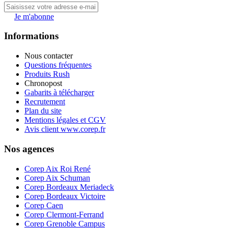
Je m'abonne
Informations
Nous contacter
Questions fréquentes
Produits Rush
Chronopost
Gabarits à télécharger
Recrutement
Plan du site
Mentions légales et CGV
Avis client www.corep.fr
Nos agences
Corep Aix Roi René
Corep Aix Schuman
Corep Bordeaux Meriadeck
Corep Bordeaux Victoire
Corep Caen
Corep Clermont-Ferrand
Corep Grenoble Campus