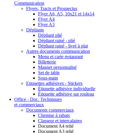
Communication
Flyers, Tracts et Prospectus
Flyer A6, A5, 10x21 et 14x14
Flyer A4
Flyer A3
Dépliants
Dépliant plié
Dépliant rainé - plié
Dépliant rainé - livré à plat
Autres documents communication
Menu et carte restaurant
Billetterie
Magnet personnalisé
Set de table
Sous-main
Etiquettes adhésives - Stickers
Étiquette adhésive individuelle
Étiquette adhésive sur rouleau
Office - Doc. Techniques
et commerciaux
Documents commerciaux
Chemise à rabats
Classeur et intercalaires
Document A4 relié
Document A3 relié