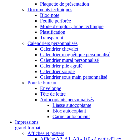
Plaquette de présentation
Documents techniques
Bloc-note
Feuille perforée
Mode d'emploi , fiche technique
Plastification
Transparent
Calendriers personnalisés
Calendrier chevalet
Calendrier magnétique personnalisé
Calendrier mural personnalisé
Calendrier plié agrafé
Calendrier souple
Calendrier sous main personnalisé
Pour le bureau
Enveloppe
Tête de lettre
Autocopiants personnalisés
Liasse autocopiante
Bloc autocopiant
Carnet autocopiant
Impressions
grand format
Affiches et posters
Affiche A2, A1, A0 - J+0 - à partir d'1 ex.