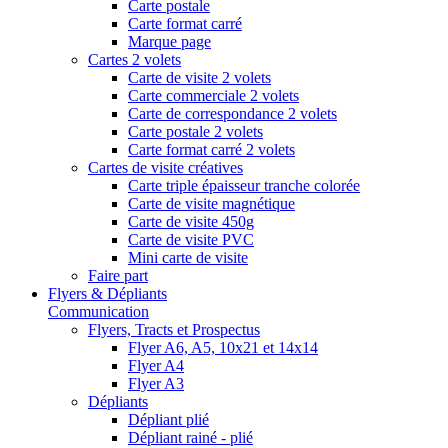
Carte postale
Carte format carré
Marque page
Cartes 2 volets
Carte de visite 2 volets
Carte commerciale 2 volets
Carte de correspondance 2 volets
Carte postale 2 volets
Carte format carré 2 volets
Cartes de visite créatives
Carte triple épaisseur tranche colorée
Carte de visite magnétique
Carte de visite 450g
Carte de visite PVC
Mini carte de visite
Faire part
Flyers & Dépliants
Communication
Flyers, Tracts et Prospectus
Flyer A6, A5, 10x21 et 14x14
Flyer A4
Flyer A3
Dépliants
Dépliant plié
Dépliant rainé - plié