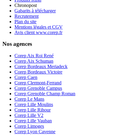
Chronopost
Gabarits à télécharger
Recrutement
Plan du site
Mentions légales et CGV
Avis client www.corep.fr
Nos agences
Corep Aix Roi René
Corep Aix Schuman
Corep Bordeaux Meriadeck
Corep Bordeaux Victoire
Corep Caen
Corep Clermont-Ferrand
Corep Grenoble Campus
Corep Grenoble Champ Roman
Corep Le Mans
Corep Lille Moulins
Corep Lille Rihour
Corep Lille V2
Corep Lille Vauban
Corep Limoges
Corep Lyon Cavenne