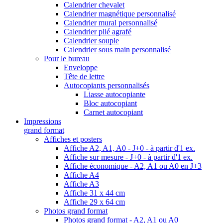
Calendrier chevalet
Calendrier magnétique personnalisé
Calendrier mural personnalisé
Calendrier plié agrafé
Calendrier souple
Calendrier sous main personnalisé
Pour le bureau
Enveloppe
Tête de lettre
Autocopiants personnalisés
Liasse autocopiante
Bloc autocopiant
Carnet autocopiant
Impressions
grand format
Affiches et posters
Affiche A2, A1, A0 - J+0 - à partir d'1 ex.
Affiche sur mesure - J+0 - à partir d'1 ex.
Affiche économique - A2, A1 ou A0 en J+3
Affiche A4
Affiche A3
Affiche 31 x 44 cm
Affiche 29 x 64 cm
Photos grand format
Photos grand format - A2, A1 ou A0