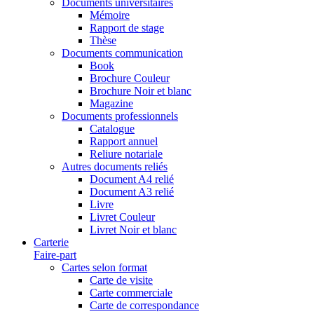
Documents universitaires
Mémoire
Rapport de stage
Thèse
Documents communication
Book
Brochure Couleur
Brochure Noir et blanc
Magazine
Documents professionnels
Catalogue
Rapport annuel
Reliure notariale
Autres documents reliés
Document A4 relié
Document A3 relié
Livre
Livret Couleur
Livret Noir et blanc
Carterie
Faire-part
Cartes selon format
Carte de visite
Carte commerciale
Carte de correspondance