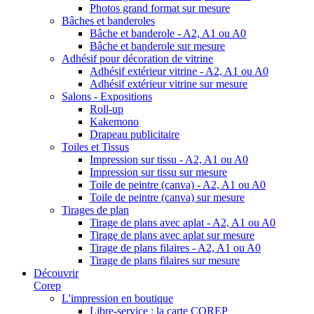
Photos grand format sur mesure
Bâches et banderoles
Bâche et banderole - A2, A1 ou A0
Bâche et banderole sur mesure
Adhésif pour décoration de vitrine
Adhésif extérieur vitrine - A2, A1 ou A0
Adhésif extérieur vitrine sur mesure
Salons - Expositions
Roll-up
Kakemono
Drapeau publicitaire
Toiles et Tissus
Impression sur tissu - A2, A1 ou A0
Impression sur tissu sur mesure
Toile de peintre (canva) - A2, A1 ou A0
Toile de peintre (canva) sur mesure
Tirages de plan
Tirage de plans avec aplat - A2, A1 ou A0
Tirage de plans avec aplat sur mesure
Tirage de plans filaires - A2, A1 ou A0
Tirage de plans filaires sur mesure
Découvrir
Corep
L'impression en boutique
Libre-service : la carte COREP