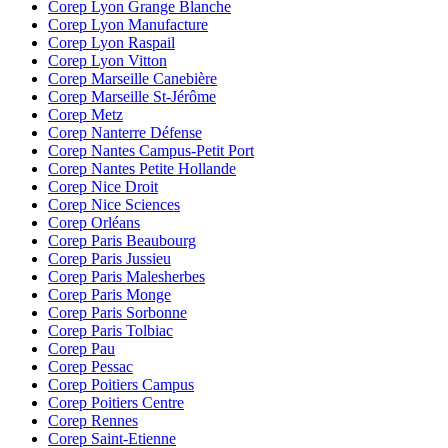
Corep Lyon Grange Blanche
Corep Lyon Manufacture
Corep Lyon Raspail
Corep Lyon Vitton
Corep Marseille Canebière
Corep Marseille St-Jérôme
Corep Metz
Corep Nanterre Défense
Corep Nantes Campus-Petit Port
Corep Nantes Petite Hollande
Corep Nice Droit
Corep Nice Sciences
Corep Orléans
Corep Paris Beaubourg
Corep Paris Jussieu
Corep Paris Malesherbes
Corep Paris Monge
Corep Paris Sorbonne
Corep Paris Tolbiac
Corep Pau
Corep Pessac
Corep Poitiers Campus
Corep Poitiers Centre
Corep Rennes
Corep Saint-Etienne