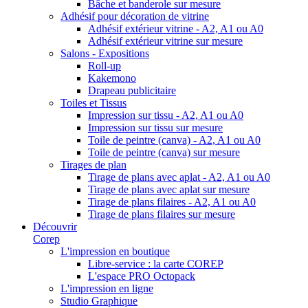
Bâche et banderole sur mesure
Adhésif pour décoration de vitrine
Adhésif extérieur vitrine - A2, A1 ou A0
Adhésif extérieur vitrine sur mesure
Salons - Expositions
Roll-up
Kakemono
Drapeau publicitaire
Toiles et Tissus
Impression sur tissu - A2, A1 ou A0
Impression sur tissu sur mesure
Toile de peintre (canva) - A2, A1 ou A0
Toile de peintre (canva) sur mesure
Tirages de plan
Tirage de plans avec aplat - A2, A1 ou A0
Tirage de plans avec aplat sur mesure
Tirage de plans filaires - A2, A1 ou A0
Tirage de plans filaires sur mesure
Découvrir
Corep
L'impression en boutique
Libre-service : la carte COREP
L'espace PRO Octopack
L'impression en ligne
Studio Graphique