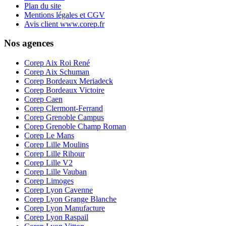
Plan du site
Mentions légales et CGV
Avis client www.corep.fr
Nos agences
Corep Aix Roi René
Corep Aix Schuman
Corep Bordeaux Meriadeck
Corep Bordeaux Victoire
Corep Caen
Corep Clermont-Ferrand
Corep Grenoble Campus
Corep Grenoble Champ Roman
Corep Le Mans
Corep Lille Moulins
Corep Lille Rihour
Corep Lille V2
Corep Lille Vauban
Corep Limoges
Corep Lyon Cavenne
Corep Lyon Grange Blanche
Corep Lyon Manufacture
Corep Lyon Raspail