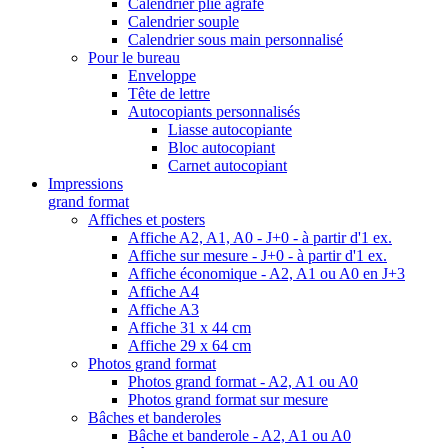
Calendrier plié agrafé
Calendrier souple
Calendrier sous main personnalisé
Pour le bureau
Enveloppe
Tête de lettre
Autocopiants personnalisés
Liasse autocopiante
Bloc autocopiant
Carnet autocopiant
Impressions
grand format
Affiches et posters
Affiche A2, A1, A0 - J+0 - à partir d'1 ex.
Affiche sur mesure - J+0 - à partir d'1 ex.
Affiche économique - A2, A1 ou A0 en J+3
Affiche A4
Affiche A3
Affiche 31 x 44 cm
Affiche 29 x 64 cm
Photos grand format
Photos grand format - A2, A1 ou A0
Photos grand format sur mesure
Bâches et banderoles
Bâche et banderole - A2, A1 ou A0