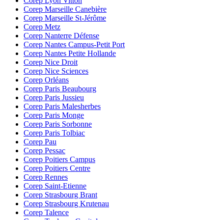
Corep Lyon Vitton
Corep Marseille Canebière
Corep Marseille St-Jérôme
Corep Metz
Corep Nanterre Défense
Corep Nantes Campus-Petit Port
Corep Nantes Petite Hollande
Corep Nice Droit
Corep Nice Sciences
Corep Orléans
Corep Paris Beaubourg
Corep Paris Jussieu
Corep Paris Malesherbes
Corep Paris Monge
Corep Paris Sorbonne
Corep Paris Tolbiac
Corep Pau
Corep Pessac
Corep Poitiers Campus
Corep Poitiers Centre
Corep Rennes
Corep Saint-Etienne
Corep Strasbourg Brant
Corep Strasbourg Krutenau
Corep Talence