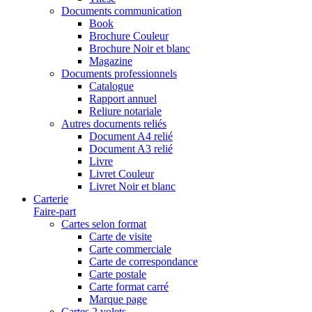
Documents communication
Book
Brochure Couleur
Brochure Noir et blanc
Magazine
Documents professionnels
Catalogue
Rapport annuel
Reliure notariale
Autres documents reliés
Document A4 relié
Document A3 relié
Livre
Livret Couleur
Livret Noir et blanc
Carterie
Faire-part
Cartes selon format
Carte de visite
Carte commerciale
Carte de correspondance
Carte postale
Carte format carré
Marque page
Cartes 2 volets