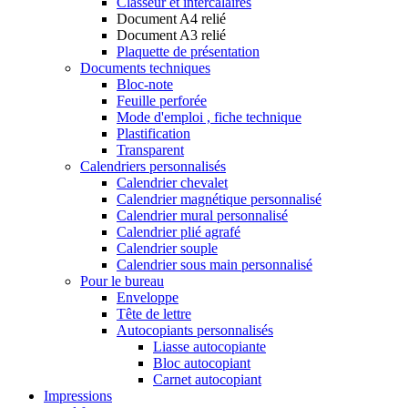
Classeur et intercalaires
Document A4 relié
Document A3 relié
Plaquette de présentation
Documents techniques
Bloc-note
Feuille perforée
Mode d'emploi , fiche technique
Plastification
Transparent
Calendriers personnalisés
Calendrier chevalet
Calendrier magnétique personnalisé
Calendrier mural personnalisé
Calendrier plié agrafé
Calendrier souple
Calendrier sous main personnalisé
Pour le bureau
Enveloppe
Tête de lettre
Autocopiants personnalisés
Liasse autocopiante
Bloc autocopiant
Carnet autocopiant
Impressions