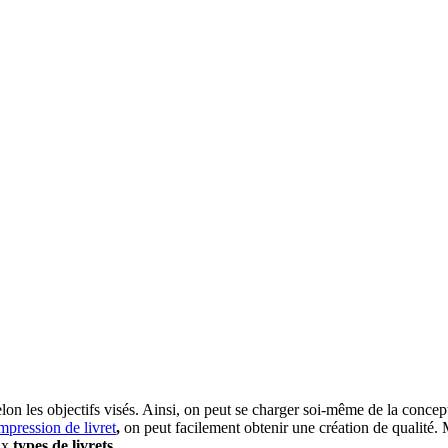
, selon les objectifs visés. Ainsi, on peut se charger soi-même de la conc
mpression de livret
,
on peut facilement obtenir une création de qualité. M
aux
types de livrets
.