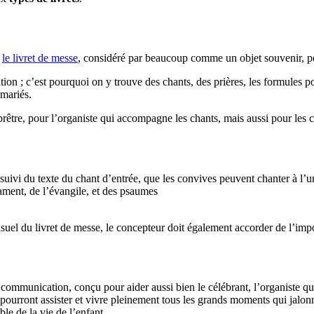
,
le livret de messe
, considéré par beaucoup comme un objet souvenir, per
ion ; c’est pourquoi on y trouve des chants, des prières, les formules pou
mariés.
 prêtre, pour l’organiste qui accompagne les chants, mais aussi pour les 
, suivi du texte du chant d’entrée, que les convives peuvent chanter à l’u
stament, de l’évangile, et des psaumes
visuel du livret de messe, le concepteur doit également accorder de l’imp
ommunication, conçu pour aider aussi bien le célébrant, l’organiste que l
ls pourront assister et vivre pleinement tous les grands moments qui jal
le de la vie de l’enfant.