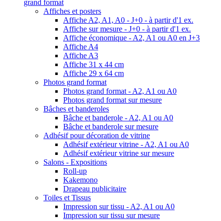
grand format
Affiches et posters
Affiche A2, A1, A0 - J+0 - à partir d'1 ex.
Affiche sur mesure - J+0 - à partir d'1 ex.
Affiche économique - A2, A1 ou A0 en J+3
Affiche A4
Affiche A3
Affiche 31 x 44 cm
Affiche 29 x 64 cm
Photos grand format
Photos grand format - A2, A1 ou A0
Photos grand format sur mesure
Bâches et banderoles
Bâche et banderole - A2, A1 ou A0
Bâche et banderole sur mesure
Adhésif pour décoration de vitrine
Adhésif extérieur vitrine - A2, A1 ou A0
Adhésif extérieur vitrine sur mesure
Salons - Expositions
Roll-up
Kakemono
Drapeau publicitaire
Toiles et Tissus
Impression sur tissu - A2, A1 ou A0
Impression sur tissu sur mesure