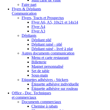
Mini carte de visite
Faire part
Flyers & Dépliants
Communication
Flyers, Tracts et Prospectus
Flyer A6, A5, 10x21 et 14x14
Flyer A4
Flyer A3
Dépliants
Dépliant plié
Dépliant rainé - plié
Dépliant rainé - livré à plat
Autres documents communication
Menu et carte restaurant
Billetterie
Magnet personnalisé
Set de table
Sous-main
Etiquettes adhésives - Stickers
Étiquette adhésive individuelle
Étiquette adhésive sur rouleau
Office - Doc. Techniques
et commerciaux
Documents commerciaux
Chemise à rabats