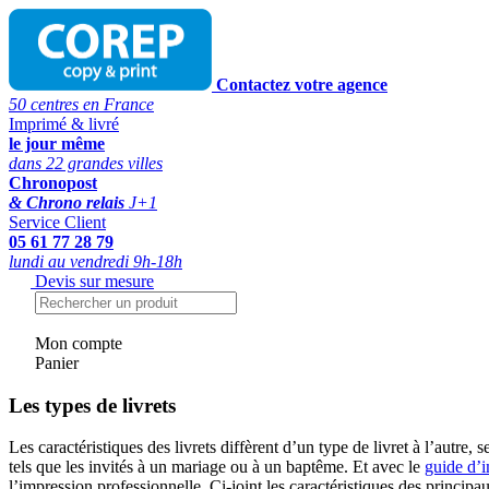
Contactez votre agence
50 centres en France
Imprimé & livré
le jour même
dans 22 grandes villes
Chronopost
& Chrono relais
J+1
Service Client
05 61 77 28 79
lundi au vendredi 9h-18h
Devis sur mesure
Mon compte
Panier
Les types de livrets
Les caractéristiques des livrets diffèrent d’un type de livret à l’autre
tels que les invités à un mariage ou à un baptême. Et avec le
guide d’i
l’impression professionnelle. Ci-joint les caractéristiques des princip