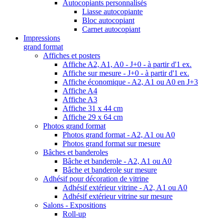
Autocopiants personnalisés
Liasse autocopiante
Bloc autocopiant
Carnet autocopiant
Impressions
grand format
Affiches et posters
Affiche A2, A1, A0 - J+0 - à partir d'1 ex.
Affiche sur mesure - J+0 - à partir d'1 ex.
Affiche économique - A2, A1 ou A0 en J+3
Affiche A4
Affiche A3
Affiche 31 x 44 cm
Affiche 29 x 64 cm
Photos grand format
Photos grand format - A2, A1 ou A0
Photos grand format sur mesure
Bâches et banderoles
Bâche et banderole - A2, A1 ou A0
Bâche et banderole sur mesure
Adhésif pour décoration de vitrine
Adhésif extérieur vitrine - A2, A1 ou A0
Adhésif extérieur vitrine sur mesure
Salons - Expositions
Roll-up