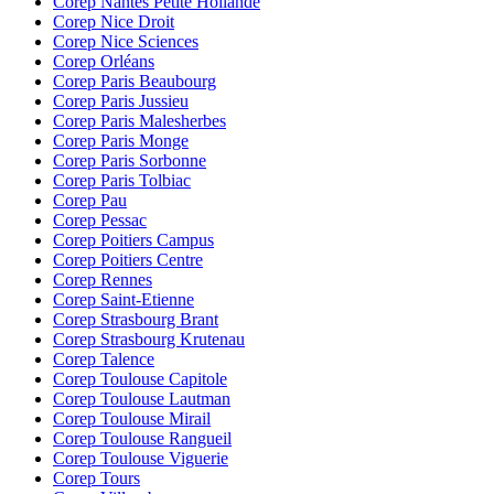
Corep Nantes Petite Hollande
Corep Nice Droit
Corep Nice Sciences
Corep Orléans
Corep Paris Beaubourg
Corep Paris Jussieu
Corep Paris Malesherbes
Corep Paris Monge
Corep Paris Sorbonne
Corep Paris Tolbiac
Corep Pau
Corep Pessac
Corep Poitiers Campus
Corep Poitiers Centre
Corep Rennes
Corep Saint-Etienne
Corep Strasbourg Brant
Corep Strasbourg Krutenau
Corep Talence
Corep Toulouse Capitole
Corep Toulouse Lautman
Corep Toulouse Mirail
Corep Toulouse Rangueil
Corep Toulouse Viguerie
Corep Tours