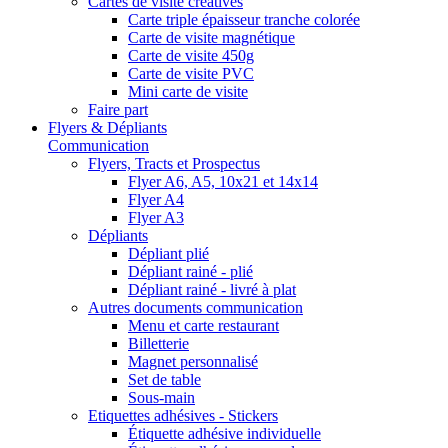
Cartes de visite créatives
Carte triple épaisseur tranche colorée
Carte de visite magnétique
Carte de visite 450g
Carte de visite PVC
Mini carte de visite
Faire part
Flyers & Dépliants
Communication
Flyers, Tracts et Prospectus
Flyer A6, A5, 10x21 et 14x14
Flyer A4
Flyer A3
Dépliants
Dépliant plié
Dépliant rainé - plié
Dépliant rainé - livré à plat
Autres documents communication
Menu et carte restaurant
Billetterie
Magnet personnalisé
Set de table
Sous-main
Etiquettes adhésives - Stickers
Étiquette adhésive individuelle