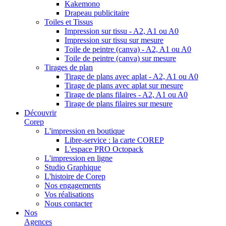
Kakemono
Drapeau publicitaire
Toiles et Tissus
Impression sur tissu - A2, A1 ou A0
Impression sur tissu sur mesure
Toile de peintre (canva) - A2, A1 ou A0
Toile de peintre (canva) sur mesure
Tirages de plan
Tirage de plans avec aplat - A2, A1 ou A0
Tirage de plans avec aplat sur mesure
Tirage de plans filaires - A2, A1 ou A0
Tirage de plans filaires sur mesure
Découvrir
Corep
L'impression en boutique
Libre-service : la carte COREP
L'espace PRO Octopack
L'impression en ligne
Studio Graphique
L'histoire de Corep
Nos engagements
Vos réalisations
Nous contacter
Nos
Agences