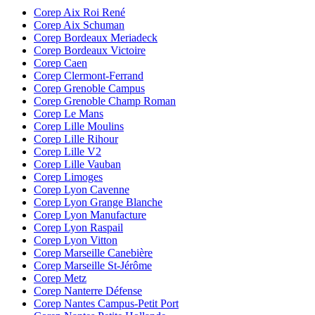
Corep Aix Roi René
Corep Aix Schuman
Corep Bordeaux Meriadeck
Corep Bordeaux Victoire
Corep Caen
Corep Clermont-Ferrand
Corep Grenoble Campus
Corep Grenoble Champ Roman
Corep Le Mans
Corep Lille Moulins
Corep Lille Rihour
Corep Lille V2
Corep Lille Vauban
Corep Limoges
Corep Lyon Cavenne
Corep Lyon Grange Blanche
Corep Lyon Manufacture
Corep Lyon Raspail
Corep Lyon Vitton
Corep Marseille Canebière
Corep Marseille St-Jérôme
Corep Metz
Corep Nanterre Défense
Corep Nantes Campus-Petit Port