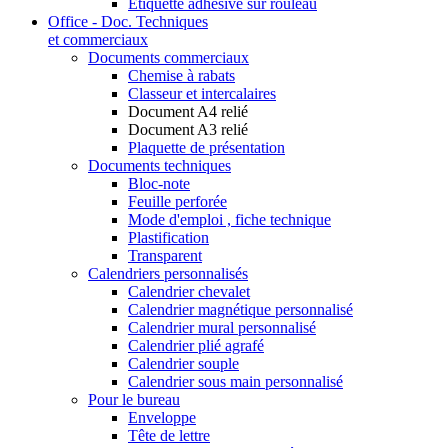
Étiquette adhésive sur rouleau
Office - Doc. Techniques
et commerciaux
Documents commerciaux
Chemise à rabats
Classeur et intercalaires
Document A4 relié
Document A3 relié
Plaquette de présentation
Documents techniques
Bloc-note
Feuille perforée
Mode d'emploi , fiche technique
Plastification
Transparent
Calendriers personnalisés
Calendrier chevalet
Calendrier magnétique personnalisé
Calendrier mural personnalisé
Calendrier plié agrafé
Calendrier souple
Calendrier sous main personnalisé
Pour le bureau
Enveloppe
Tête de lettre