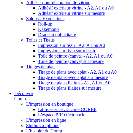
Adhésif pour décoration de vitrine
Adhésif extérieur vitrine - A2, A1 ou A0
Adhésif extérieur vitrine sur mesure
Salons - Expositions
Roll-up
Kakemono
Drapeau publicitaire
Toiles et Tissus
Impression sur tissu - A2, A1 ou A0
Impression sur tissu sur mesure
Toile de peintre (canva) - A2, A1 ou A0
Toile de peintre (canva) sur mesure
Tirages de plan
Tirage de plans avec aplat - A2, A1 ou A0
Tirage de plans avec aplat sur mesure
Tirage de plans filaires - A2, A1 ou A0
Tirage de plans filaires sur mesure
Découvrir
Corep
L'impression en boutique
Libre-service : la carte COREP
L'espace PRO Octopack
L'impression en ligne
Studio Graphique
L'histoire de Corep