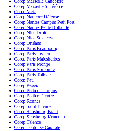
Corep Marseille Canebière
Corep Marseille St-Jérôme
Corep Metz
Corep Nanterre Défense
Corep Nantes Campus-Petit Port
Corep Nantes Petite Hollande
Corep Nice Droit
Corep Nice Sciences
Corep Orléans
Corep Paris Beaubourg
Corep Paris Jussieu
Corep Paris Malesherbes
Corep Paris Monge
Corep Paris Sorbonne
Corep Paris Tolbiac
Corep Pau
Corep Pessac
Corep Poitiers Campus
Corep Poitiers Centre
Corep Rennes
Corep Saint-Etienne
Corep Strasbourg Brant
Corep Strasbourg Krutenau
Corep Talence
Corep Toulouse Capitole