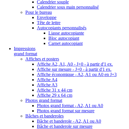
Calendrier souple
Calendrier sous main personnalisé
Pour le bureau
Enveloppe
Tête de lettre
Autocopiants personnalisés
Liasse autocopiante
Bloc autocopiant
Carnet autocopiant
Impressions
grand format
Affiches et posters
Affiche A2, A1, A0 - J+0 - à partir d'1 ex.
Affiche sur mesure - J+0 - à partir d'1 ex.
Affiche économique - A2, A1 ou A0 en J+3
Affiche A4
Affiche A3
Affiche 31 x 44 cm
Affiche 29 x 64 cm
Photos grand format
Photos grand format - A2, A1 ou A0
Photos grand format sur mesure
Bâches et banderoles
Bâche et banderole - A2, A1 ou A0
Bâche et banderole sur mesure