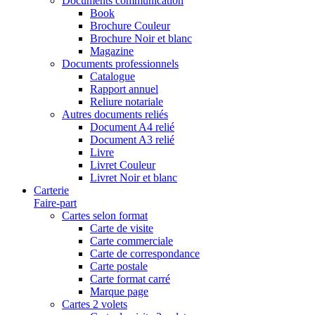
Documents communication
Book
Brochure Couleur
Brochure Noir et blanc
Magazine
Documents professionnels
Catalogue
Rapport annuel
Reliure notariale
Autres documents reliés
Document A4 relié
Document A3 relié
Livre
Livret Couleur
Livret Noir et blanc
Carterie
Faire-part
Cartes selon format
Carte de visite
Carte commerciale
Carte de correspondance
Carte postale
Carte format carré
Marque page
Cartes 2 volets