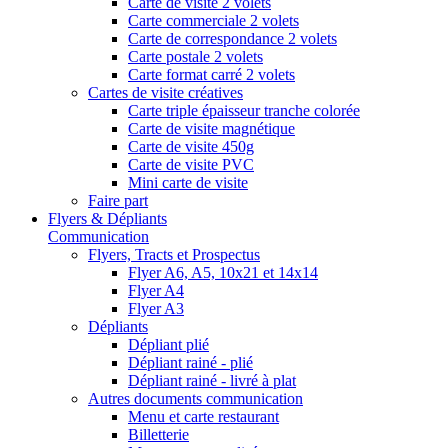
Carte de visite 2 volets
Carte commerciale 2 volets
Carte de correspondance 2 volets
Carte postale 2 volets
Carte format carré 2 volets
Cartes de visite créatives
Carte triple épaisseur tranche colorée
Carte de visite magnétique
Carte de visite 450g
Carte de visite PVC
Mini carte de visite
Faire part
Flyers & Dépliants
Communication
Flyers, Tracts et Prospectus
Flyer A6, A5, 10x21 et 14x14
Flyer A4
Flyer A3
Dépliants
Dépliant plié
Dépliant rainé - plié
Dépliant rainé - livré à plat
Autres documents communication
Menu et carte restaurant
Billetterie