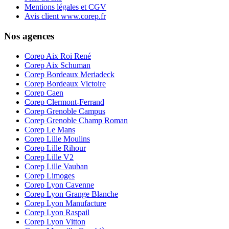
Mentions légales et CGV
Avis client www.corep.fr
Nos agences
Corep Aix Roi René
Corep Aix Schuman
Corep Bordeaux Meriadeck
Corep Bordeaux Victoire
Corep Caen
Corep Clermont-Ferrand
Corep Grenoble Campus
Corep Grenoble Champ Roman
Corep Le Mans
Corep Lille Moulins
Corep Lille Rihour
Corep Lille V2
Corep Lille Vauban
Corep Limoges
Corep Lyon Cavenne
Corep Lyon Grange Blanche
Corep Lyon Manufacture
Corep Lyon Raspail
Corep Lyon Vitton