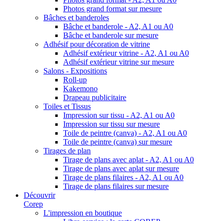
Photos grand format sur mesure
Bâches et banderoles
Bâche et banderole - A2, A1 ou A0
Bâche et banderole sur mesure
Adhésif pour décoration de vitrine
Adhésif extérieur vitrine - A2, A1 ou A0
Adhésif extérieur vitrine sur mesure
Salons - Expositions
Roll-up
Kakemono
Drapeau publicitaire
Toiles et Tissus
Impression sur tissu - A2, A1 ou A0
Impression sur tissu sur mesure
Toile de peintre (canva) - A2, A1 ou A0
Toile de peintre (canva) sur mesure
Tirages de plan
Tirage de plans avec aplat - A2, A1 ou A0
Tirage de plans avec aplat sur mesure
Tirage de plans filaires - A2, A1 ou A0
Tirage de plans filaires sur mesure
Découvrir
Corep
L'impression en boutique