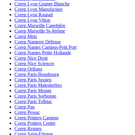
Corep Lyon Grange Blanche
Corep Lyon Manufacture
Corep Lyon Raspail
Corep Lyon Vitton
Corep Marseille Canebière
Corep Marseille St-Jérôme
Corep Metz
Corep Nanterre Défense
Corep Nantes Campus-Petit Port
Corep Nantes Petite Hollande
Corep Nice Droit
Corep Nice Sciences
Corep Orléans
Corep Paris Beaubourg
Corep Paris Jussieu
Corep Paris Malesherbes
Corep Paris Monge
Corep Paris Sorbonne
Corep Paris Tolbiac
Corep Pau
Corep Pessac
Corep Poitiers Campus
Corep Poitiers Centre
Corep Rennes
Corep Saint-Etienne