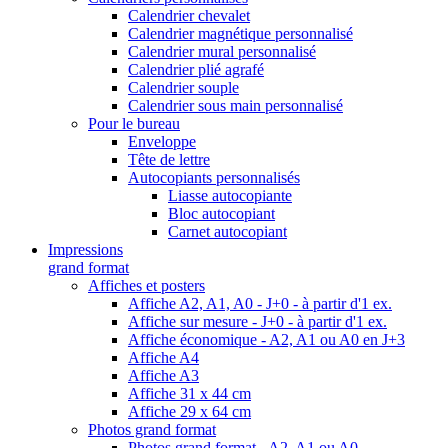
Calendrier chevalet
Calendrier magnétique personnalisé
Calendrier mural personnalisé
Calendrier plié agrafé
Calendrier souple
Calendrier sous main personnalisé
Pour le bureau
Enveloppe
Tête de lettre
Autocopiants personnalisés
Liasse autocopiante
Bloc autocopiant
Carnet autocopiant
Impressions
grand format
Affiches et posters
Affiche A2, A1, A0 - J+0 - à partir d'1 ex.
Affiche sur mesure - J+0 - à partir d'1 ex.
Affiche économique - A2, A1 ou A0 en J+3
Affiche A4
Affiche A3
Affiche 31 x 44 cm
Affiche 29 x 64 cm
Photos grand format
Photos grand format - A2, A1 ou A0