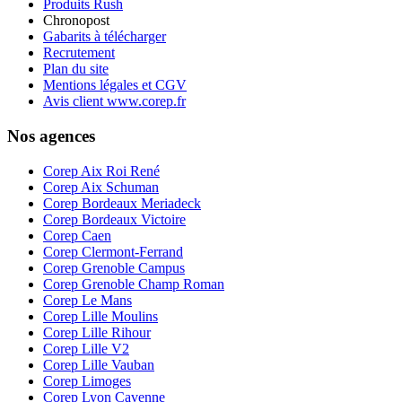
Produits Rush
Chronopost
Gabarits à télécharger
Recrutement
Plan du site
Mentions légales et CGV
Avis client www.corep.fr
Nos agences
Corep Aix Roi René
Corep Aix Schuman
Corep Bordeaux Meriadeck
Corep Bordeaux Victoire
Corep Caen
Corep Clermont-Ferrand
Corep Grenoble Campus
Corep Grenoble Champ Roman
Corep Le Mans
Corep Lille Moulins
Corep Lille Rihour
Corep Lille V2
Corep Lille Vauban
Corep Limoges
Corep Lyon Cavenne