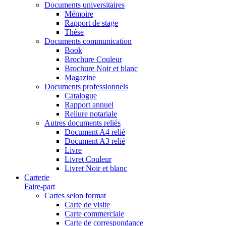
Documents universitaires
Mémoire
Rapport de stage
Thèse
Documents communication
Book
Brochure Couleur
Brochure Noir et blanc
Magazine
Documents professionnels
Catalogue
Rapport annuel
Reliure notariale
Autres documents reliés
Document A4 relié
Document A3 relié
Livre
Livret Couleur
Livret Noir et blanc
Carterie
Faire-part
Cartes selon format
Carte de visite
Carte commerciale
Carte de correspondance