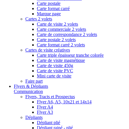
Carte postale
Carte format carré
Marque page
Cartes 2 volets
Carte de visite 2 volets
Carte commerciale 2 volets
Carte de correspondance 2 volets
Carte postale 2 volets
Carte format carré 2 volets
Cartes de visite créatives
Carte triple épaisseur tranche colorée
Carte de visite magnétique
Carte de visite 450g
Carte de visite PVC
Mini carte de visite
Faire part
Flyers & Dépliants
Communication
Flyers, Tracts et Prospectus
Flyer A6, A5, 10x21 et 14x14
Flyer A4
Flyer A3
Dépliants
Dépliant plié
Dépliant rainé - plié