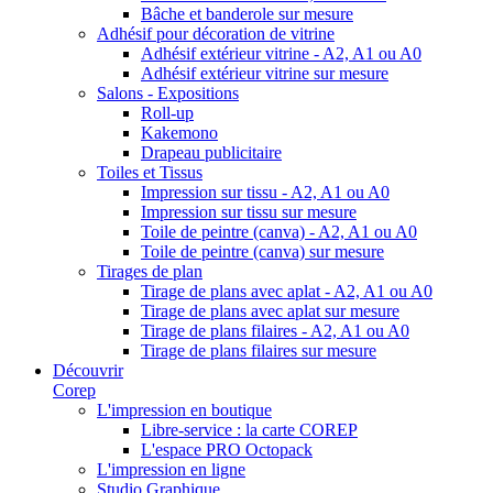
Bâche et banderole sur mesure
Adhésif pour décoration de vitrine
Adhésif extérieur vitrine - A2, A1 ou A0
Adhésif extérieur vitrine sur mesure
Salons - Expositions
Roll-up
Kakemono
Drapeau publicitaire
Toiles et Tissus
Impression sur tissu - A2, A1 ou A0
Impression sur tissu sur mesure
Toile de peintre (canva) - A2, A1 ou A0
Toile de peintre (canva) sur mesure
Tirages de plan
Tirage de plans avec aplat - A2, A1 ou A0
Tirage de plans avec aplat sur mesure
Tirage de plans filaires - A2, A1 ou A0
Tirage de plans filaires sur mesure
Découvrir
Corep
L'impression en boutique
Libre-service : la carte COREP
L'espace PRO Octopack
L'impression en ligne
Studio Graphique