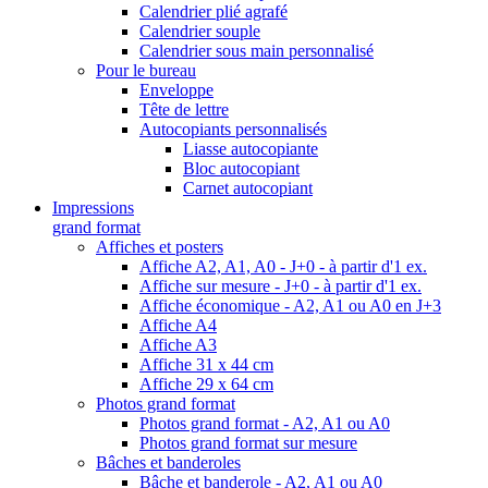
Calendrier plié agrafé
Calendrier souple
Calendrier sous main personnalisé
Pour le bureau
Enveloppe
Tête de lettre
Autocopiants personnalisés
Liasse autocopiante
Bloc autocopiant
Carnet autocopiant
Impressions
grand format
Affiches et posters
Affiche A2, A1, A0 - J+0 - à partir d'1 ex.
Affiche sur mesure - J+0 - à partir d'1 ex.
Affiche économique - A2, A1 ou A0 en J+3
Affiche A4
Affiche A3
Affiche 31 x 44 cm
Affiche 29 x 64 cm
Photos grand format
Photos grand format - A2, A1 ou A0
Photos grand format sur mesure
Bâches et banderoles
Bâche et banderole - A2, A1 ou A0