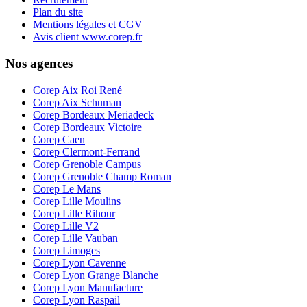
Plan du site
Mentions légales et CGV
Avis client www.corep.fr
Nos agences
Corep Aix Roi René
Corep Aix Schuman
Corep Bordeaux Meriadeck
Corep Bordeaux Victoire
Corep Caen
Corep Clermont-Ferrand
Corep Grenoble Campus
Corep Grenoble Champ Roman
Corep Le Mans
Corep Lille Moulins
Corep Lille Rihour
Corep Lille V2
Corep Lille Vauban
Corep Limoges
Corep Lyon Cavenne
Corep Lyon Grange Blanche
Corep Lyon Manufacture
Corep Lyon Raspail