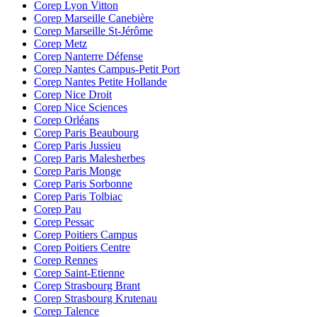
Corep Lyon Vitton
Corep Marseille Canebière
Corep Marseille St-Jérôme
Corep Metz
Corep Nanterre Défense
Corep Nantes Campus-Petit Port
Corep Nantes Petite Hollande
Corep Nice Droit
Corep Nice Sciences
Corep Orléans
Corep Paris Beaubourg
Corep Paris Jussieu
Corep Paris Malesherbes
Corep Paris Monge
Corep Paris Sorbonne
Corep Paris Tolbiac
Corep Pau
Corep Pessac
Corep Poitiers Campus
Corep Poitiers Centre
Corep Rennes
Corep Saint-Etienne
Corep Strasbourg Brant
Corep Strasbourg Krutenau
Corep Talence