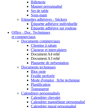
Billetterie
Magnet personnalisé
Set de table
Sous-main
Etiquettes adhésives - Stickers
Étiquette adhésive individuelle
Étiquette adhésive sur rouleau
Office - Doc. Techniques
et commerciaux
Documents commerciaux
Chemise à rabats
Classeur et intercalaires
Document A4 relié
Document A3 relié
Plaquette de présentation
Documents techniques
Bloc-note
Feuille perforée
Mode d'emploi , fiche technique
Plastification
Transparent
Calendriers personnalisés
Calendrier chevalet
Calendrier magnétique personnalisé
Calendrier mural personnalisé