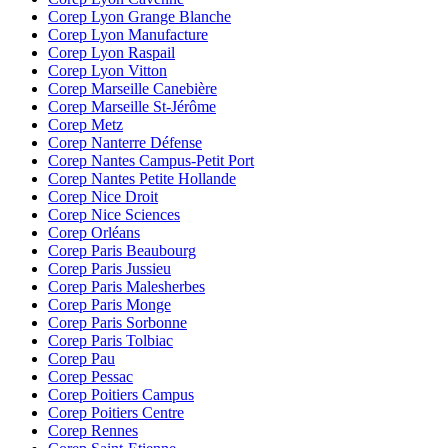
Corep Lyon Grange Blanche
Corep Lyon Manufacture
Corep Lyon Raspail
Corep Lyon Vitton
Corep Marseille Canebière
Corep Marseille St-Jérôme
Corep Metz
Corep Nanterre Défense
Corep Nantes Campus-Petit Port
Corep Nantes Petite Hollande
Corep Nice Droit
Corep Nice Sciences
Corep Orléans
Corep Paris Beaubourg
Corep Paris Jussieu
Corep Paris Malesherbes
Corep Paris Monge
Corep Paris Sorbonne
Corep Paris Tolbiac
Corep Pau
Corep Pessac
Corep Poitiers Campus
Corep Poitiers Centre
Corep Rennes