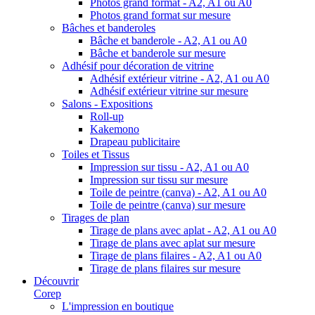
Photos grand format - A2, A1 ou A0
Photos grand format sur mesure
Bâches et banderoles
Bâche et banderole - A2, A1 ou A0
Bâche et banderole sur mesure
Adhésif pour décoration de vitrine
Adhésif extérieur vitrine - A2, A1 ou A0
Adhésif extérieur vitrine sur mesure
Salons - Expositions
Roll-up
Kakemono
Drapeau publicitaire
Toiles et Tissus
Impression sur tissu - A2, A1 ou A0
Impression sur tissu sur mesure
Toile de peintre (canva) - A2, A1 ou A0
Toile de peintre (canva) sur mesure
Tirages de plan
Tirage de plans avec aplat - A2, A1 ou A0
Tirage de plans avec aplat sur mesure
Tirage de plans filaires - A2, A1 ou A0
Tirage de plans filaires sur mesure
Découvrir
Corep
L'impression en boutique