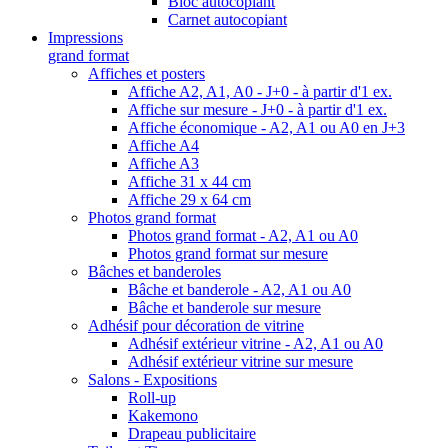
Bloc autocopiant
Carnet autocopiant
Impressions
grand format
Affiches et posters
Affiche A2, A1, A0 - J+0 - à partir d'1 ex.
Affiche sur mesure - J+0 - à partir d'1 ex.
Affiche économique - A2, A1 ou A0 en J+3
Affiche A4
Affiche A3
Affiche 31 x 44 cm
Affiche 29 x 64 cm
Photos grand format
Photos grand format - A2, A1 ou A0
Photos grand format sur mesure
Bâches et banderoles
Bâche et banderole - A2, A1 ou A0
Bâche et banderole sur mesure
Adhésif pour décoration de vitrine
Adhésif extérieur vitrine - A2, A1 ou A0
Adhésif extérieur vitrine sur mesure
Salons - Expositions
Roll-up
Kakemono
Drapeau publicitaire