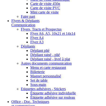
Carte de visite 450g
Carte de visite PVC
Mini carte de visite
Faire part
Flyers & Dépliants
Communication
Flyers, Tracts et Prospectus
Flyer A6, A5, 10x21 et 14x14
Flyer A4
Flyer A3
Dépliants
Dépliant plié
Dépliant rainé - plié
Dépliant rainé - livré à plat
Autres documents communication
Menu et carte restaurant
Billetterie
Magnet personnalisé
Set de table
Sous-main
Etiquettes adhésives - Stickers
Étiquette adhésive individuelle
Étiquette adhésive sur rouleau
Office - Doc. Techniques
et commerciaux