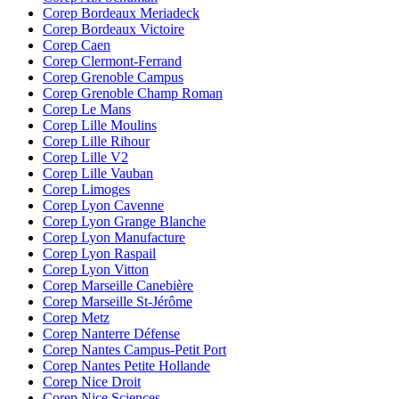
Corep Bordeaux Meriadeck
Corep Bordeaux Victoire
Corep Caen
Corep Clermont-Ferrand
Corep Grenoble Campus
Corep Grenoble Champ Roman
Corep Le Mans
Corep Lille Moulins
Corep Lille Rihour
Corep Lille V2
Corep Lille Vauban
Corep Limoges
Corep Lyon Cavenne
Corep Lyon Grange Blanche
Corep Lyon Manufacture
Corep Lyon Raspail
Corep Lyon Vitton
Corep Marseille Canebière
Corep Marseille St-Jérôme
Corep Metz
Corep Nanterre Défense
Corep Nantes Campus-Petit Port
Corep Nantes Petite Hollande
Corep Nice Droit
Corep Nice Sciences