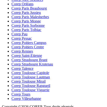
Corep Orléans
Corep Paris Beaubourg
Corep Paris Jussieu
Corep Paris Malesherbes
Corep Paris Monge
Corep Paris Sorbonne
Corep Paris Tolbiac
Corep Pau
Corep Pessac
Corep Poitiers Campus
Corep Poitiers Centre
Corep Rennes
Corep Saint-Etienne
Corep Strasbourg Brant
Corep Strasbourg Krutenau
Corep Talence
Corep Toulouse Capitole
Corep Toulouse Lautman
Corep Toulouse Mirail
Corep Toulouse Rangueil
Corep Toulouse Viguerie
Corep Tours
Corep Villeurbanne
Copyright ©2026 COREP. Tous droits réservés.